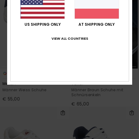
US SHIPPING ONLY
AT SHIPPING ONLY
VIEW ALL COUNTRIES
2
1
Merton
Varial
Männer Weiss Schuhe
Männer Braun Schuhe mit
Schnürsenkeln
€ 55,00
€ 65,00