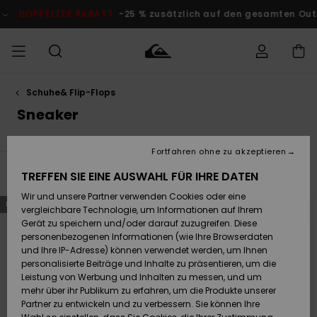
Direkt
zur
ER RABATT
-25 % zusätzlich auf den gesamten Outlet-Bereich
Produkt
Auswahl
springen
Schuhe& Flip-Flops
Auf meine
MÄNNER
Kleidung
Kleidung
Shop
Surf Shop
Snow Shop
Outlet
Bestellung
Sneaker
Männer
Männer
Herren
zugreifen
JUNGEN
Accessoires
Accessoires
Brandneu
Fortfahren ohne zu akzeptieren
Versand
Surf Shop
Snow Shop
Outlet
FRAUEN
Filtern & Sortieren
Kinder
Kinder
KINDER
31
Ergebnisse
TREFFEN SIE EINE AUSWAHL FÜR IHRE DATEN
Retouren
Wir und unsere Partner verwenden Cookies oder eine
Schuhe&
Schuhe&
Highlights
Direkt
Überspringen
BRANDNEU
BRANDNEU
zu
und
vergleichbare Technologie, um Informationen auf Ihrem
Flip-Flops
Flip-Flops
SURF
den
filtern
Filterkriterien
nach
Highlights
Snow Shop
Outlet
Gerät zu speichern und/oder darauf zuzugreifen. Diese
springen
Bezahlung
Damen
Frauen
personenbezogenen Informationen (wie Ihre Browserdaten
Snow
SNOW
und Ihre IP-Adresse) können verwendet werden, um Ihnen
Surf
Surf
personalisierte Beiträge und Inhalte zu präsentieren, um die
Geschenkkarte
Community
Leistung von Werbung und Inhalten zu messen, und um
Highlights
DOPPELTER
mehr über ihr Publikum zu erfahren, um die Produkte unserer
RABATT
Partner zu entwickeln und zu verbessern. Sie können Ihre
Quiksilver
Snow
Snow