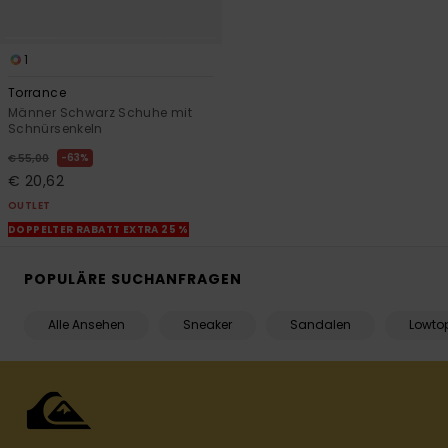
1
Torrance
Männer Schwarz Schuhe mit
Schnürsenkeln
63%
€ 55,00
€ 20,62
OUTLET
DOPPELTER RABATT EXTRA 25 %
POPULÄRE SUCHANFRAGEN
Alle Ansehen
Sneaker
Sandalen
Lowto