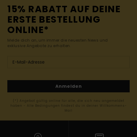
15% RABATT AUF DEINE
ERSTE BESTELLUNG
ONLINE*
Melde dich an, um immer die neuesten News und
exklusive Angebote zu erhalten.
Anmelden
(*) Angebot gültig online für alle, die sich neu angemeldet
haben - Alle Bedingungen findest du in deiner Willkommens-
Mail