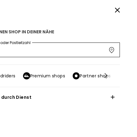
etzt Sparen
NACHHALTIGKEIT
HILFE & KONTAKT
SHOPS
GESCHENKKARTE
INEN SHOP IN DEINER NÄHE
RABATT
oder Postleitzahl
driders
Premium shops
Partner shops
Outl
r durch Dienst
n ohne zu akzeptieren
rmationen auf Ihrem
 (wie Ihre