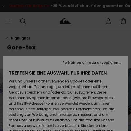
Direkt
zur
DOPPELTER RABATT
-25 % zusätzlich auf den gesamten Outle
Produkt
Auswahl
springen
Highlights
Auf meine
MÄNNER
Kleidung
Kleidung
Shop
Surf Shop
Snow Shop
Outlet
Bestellung
Gore-tex
Männer
Männer
Herren
zugreifen
JUNGEN
Gore-Tex
Highline
Accessoires
Accessoires
Brandneu
Fortfahren ohne zu akzeptieren
Versand
Surf Shop
Snow Shop
Outlet
FRAUEN
Kinder
Kinder
KINDER
TREFFEN SIE EINE AUSWAHL FÜR IHRE DATEN
Retouren
Wir und unsere Partner verwenden Cookies oder eine
Schuhe&
Schuhe&
Highlights
vergleichbare Technologie, um Informationen auf Ihrem
Flip-Flops
Flip-Flops
SURF
Highlights
Snow Shop
Outlet
Gerät zu speichern und/oder darauf zuzugreifen. Diese
Bezahlung
Damen
Frauen
personenbezogenen Informationen (wie Ihre Browserdaten
Snow
SNOW
und Ihre IP-Adresse) können verwendet werden, um Ihnen
Surf
Surf
personalisierte Beiträge und Inhalte zu präsentieren, um die
Geschenkkarte
Community
Leistung von Werbung und Inhalten zu messen, und um
Highlights
DOPPELTER
mehr über ihr Publikum zu erfahren, um die Produkte unserer
RABATT
Partner zu entwickeln und zu verbessern. Sie können Ihre
Quiksilver
Snow
Snow