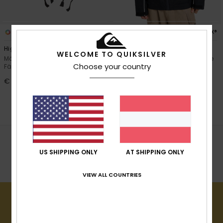
Kontaktformular.
FAQ
ansehen
1
1
GORE-TEX®
GORE-TEX®
Highline GORE
Full Rig GORE
WELCOME TO QUIKSILVER
Männer Schwarz Tech-
Männer Schwarz Wasserdichte
Choose your country
Fäustlinge
Jacke mit Kapuze
€ 110,00
63%
€ 350,00
€ 131,25
OUTLET
DOPPELTER RABATT EXTRA 25 %
POPULÄRE SUCHANFRAGEN
US SHIPPING ONLY
AT SHIPPING ONLY
Snow Made Better
VIEW ALL COUNTRIES