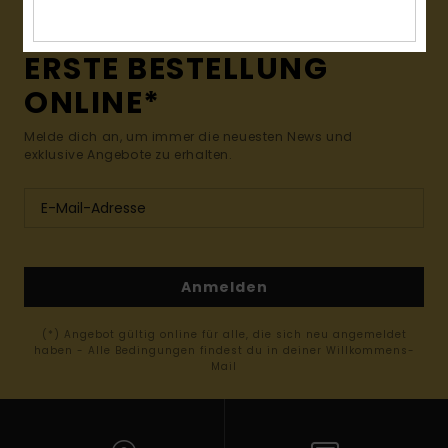
15% RABATT AUF DEINE
ERSTE BESTELLUNG
ONLINE*
Melde dich an, um immer die neuesten News und
exklusive Angebote zu erhalten.
Anmelden
(*) Angebot gültig online für alle, die sich neu angemeldet
haben - Alle Bedingungen findest du in deiner Willkommens-
Mail