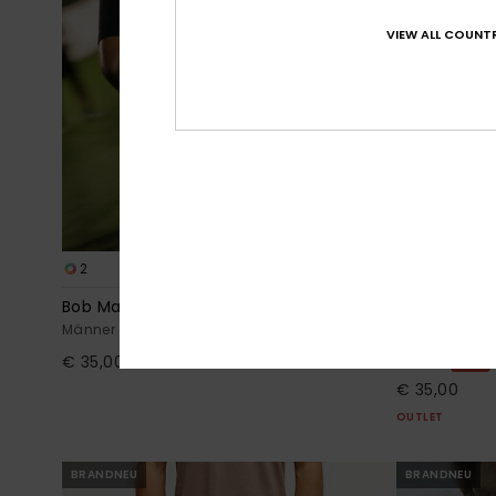
VIEW ALL COUNTR
2
6
Bob Marley Warhead
Surfsilk Kai
Männer Schwarz T-Shirt
Männer Blau 
€ 35,00
30%
€ 50,00
€ 35,00
OUTLET
BRANDNEU
BRANDNEU