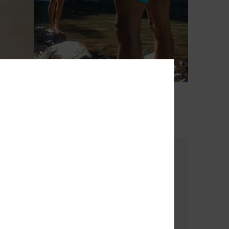
1
Faherty x Quiksilver
Männer Multi Boardshorts
€ 100,00