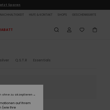
etzt Sparen
NACHHALTIGKEIT
HILFE & KONTAKT
SHOPS
GESCHENKKARTE
RABATT
silver
Q.S.T.R
Essentials
n ohne zu akzeptieren
rmationen auf Ihrem
 (wie Ihre