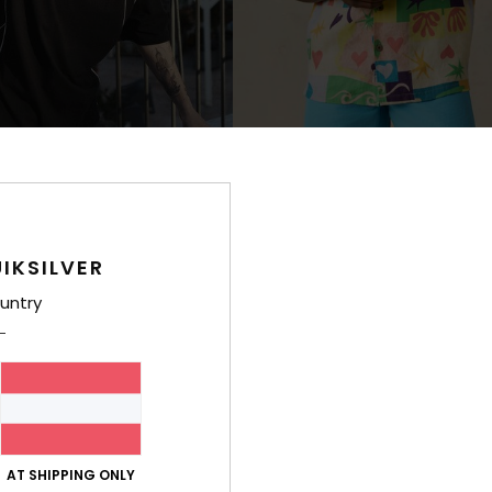
1
 Lazer
Faherty x Quiksilver
rz T-Shirt
Männer Multi Kurzarmhemd
IKSILVER
€ 120,00
untry
AT SHIPPING ONLY