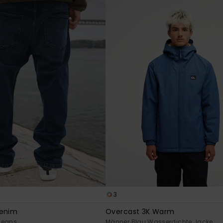
3
Denim
Overcast 3K Warm
Jeans
Männer Blau Wasserdichte Jacke