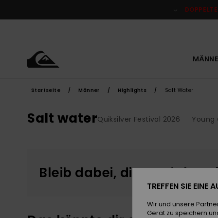
Direkt
zur
DOPPELTE
Produkt
Auswahl
springen
MÄNNE
Startseite
Männer
Highlights
Salt Water
Salt water
Quiksilver Festival 2026
Young 
Bleib dabei, die Produkte 
TREFFEN SIE EINE
Wir und unsere Partne
Gerät zu speichern un