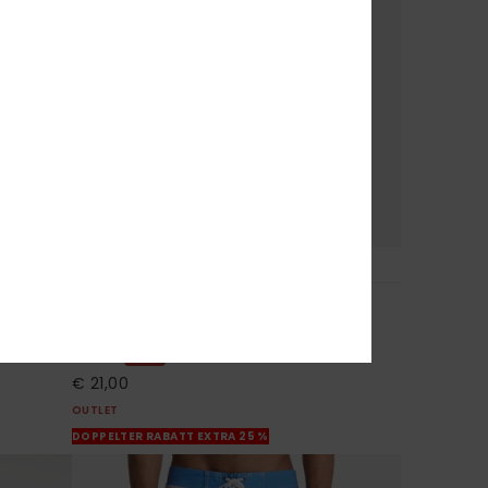
4
Mw Pique Polo
Männer Blau Kurzärmliges Polo-Hemd
40%
€ 35,00
€ 21,00
OUTLET
DOPPELTER RABATT EXTRA 25 %