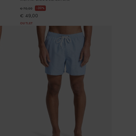
30%
€ 70,00
€ 49,00
OUTLET