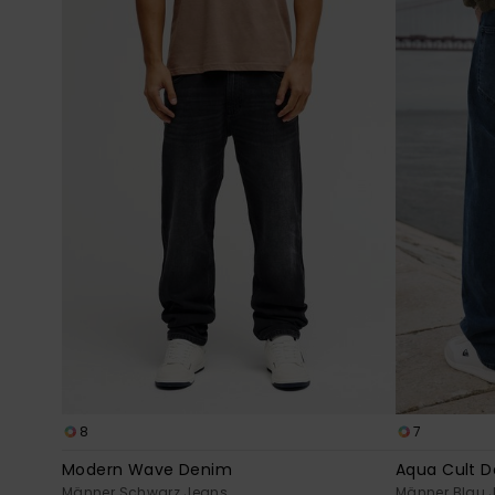
8
7
Modern Wave Denim
Aqua Cult 
Männer Schwarz Jeans
Männer Blau 