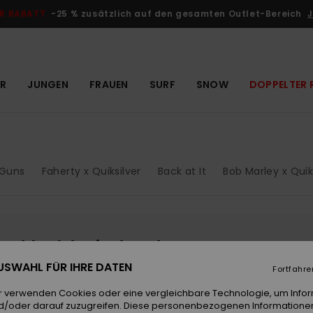
R RABATT
-25 % zusätzlich auf den gesamten Outlet-Bereich
J
R
JUNGEN
FRAUEN
SURF
SNOW
DOPPELTER 
Guns
Faherty x Quiksilver
Back at It
Bob Marley x Quik
sind bald wieder da
 AUSWAHL FÜR IHRE DATEN
Fortfahre
r verwenden Cookies oder eine vergleichbare Technologie, um Info
d/oder darauf zuzugreifen. Diese personenbezogenen Informationen