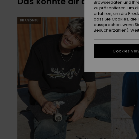
Das könnte dir auch gefalle
Browserdaten und Ihre
zu präsentieren, um d
erfahren, um die Produ
Direkt
Überspringen
dass Sie Cookies, di
BRANDNEU
BRANDNEU
zu
und
aussprechen, wenn Sie
den
filtern
Filterkriterien
nach
Besucherzahlen). Weite
springen
Cookies ver