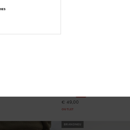
IES
2
mana 16"
Surfsilk Nomad 18"
Boardshorts
Männer Rot Boardshorts
30%
€ 70,00
€ 49,00
OUTLET
BRANDNEU