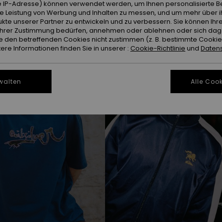
n
 IP-Adresse) können verwendet werden, um Ihnen personalisierte Be
ie Leistung von Werbung und Inhalten zu messen, und um mehr über i
kte unserer Partner zu entwickeln und zu verbessern. Sie können Ihre
e Ihrer Zustimmung bedürfen, annehmen oder ablehnen oder sich da
BRANDNEU
 den betreffenden Cookies nicht zustimmen (z. B. bestimmte Cooki
re Informationen finden Sie in unserer :
Cookie-Richtlinie
und
Datens
walten
Alle Cook