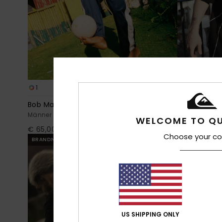
1
1
Bob Marley Zion
Young Guns
Männer Blau Jogginghose
Männer Schwa
WELCOME TO QU
€ 65,00
€ 45,00
Choose your co
BRANDNEU
US SHIPPING ONLY