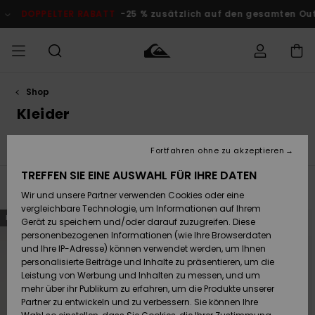
Direkt
zur
DOPPELTER RABATT
-25 % zusätzlich auf den gesamten Outlet
Produkt
Auswahl
springen
Shop
Auf meine
MÄNNER
Kleidung
Kleidung
Shop
Surf Shop
Snow Shop
Outlet
Bestellung
Kleider
Männer
Männer
Herren
zugreifen
JUNGEN
s
Kleider
Swim
Unterteile
Jacken & Sweatshirts
Accessoires
Accessoires
Brandneu
Fortfahren ohne zu akzeptieren
Versand
Surf Shop
Snow Shop
Outlet
FRAUEN
Kinder
Kinder
KINDER
TREFFEN SIE EINE AUSWAHL FÜR IHRE DATEN
Filtern & Sortieren
6
Ergebnisse
Retouren
Wir und unsere Partner verwenden Cookies oder eine
Schuhe&
Schuhe&
Highlights
vergleichbare Technologie, um Informationen auf Ihrem
Flip-Flops
Flip-Flops
SURF
Direkt
Überspringen
BRANDNEU
zu
und
Highlights
Snow Shop
Outlet
Gerät zu speichern und/oder darauf zuzugreifen. Diese
den
filtern
Bezahlung
Damen
Frauen
Filterkriterien
nach
personenbezogenen Informationen (wie Ihre Browserdaten
springen
Snow
SNOW
und Ihre IP-Adresse) können verwendet werden, um Ihnen
Surf
Surf
personalisierte Beiträge und Inhalte zu präsentieren, um die
Geschenkkarte
Community
Leistung von Werbung und Inhalten zu messen, und um
Highlights
DOPPELTER
mehr über ihr Publikum zu erfahren, um die Produkte unserer
RABATT
Partner zu entwickeln und zu verbessern. Sie können Ihre
Quiksilver
Snow
Snow