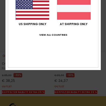
US SHIPPING ONLY
AT SHIPPING ONLY
VIEW ALL COUNTRIES
2
1
Craig
Garrison
Frauen Grün Twill-Playsuit
Frauen Weiss Kurzes Kleid
55%
63%
€ 85,00
€ 65,00
€ 38,25
€ 24,37
OUTLET
OUTLET
DOPPELTER RABATT EXTRA 25 %
DOPPELTER RABATT EXTRA 25 %