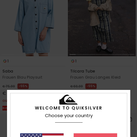
Kontaktformular.
FAQ
ansehen
1
1
Saba
Tilcara Tube
Frauen Blau Playsuit
Frauen Grau Langes Kleid
55%
55%
€ 75,00
€ 60,00
€ 33,75
€ 27,00
OUTLET
OUTLET
WELCOME TO QUIKSILVER
DOPPELTER RABATT EXTRA 25 %
DOPPELTER RABATT EXTRA 25 %
Choose your country