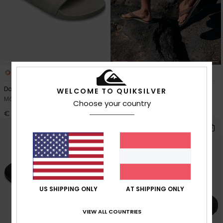
6
3
Dockyard
Carver Nubuck
WELCOME TO QUIKSILVER
Männer Beige Sandalen
Männer Braun Sandalen
Choose your country
€ 35,00
€ 35,00
US SHIPPING ONLY
AT SHIPPING ONLY
VIEW ALL COUNTRIES