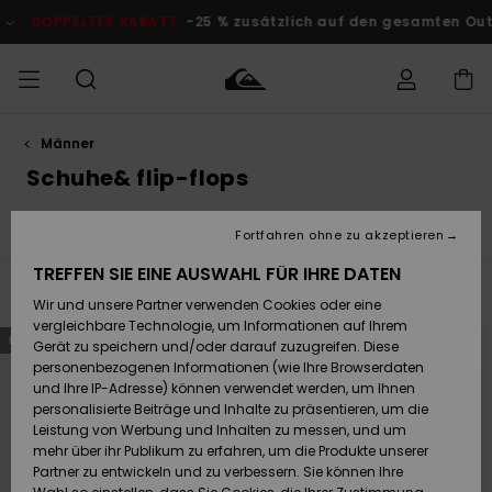
Direkt
zur
ATT
-25 % zusätzlich auf den gesamten Outlet-Bereich
Jetzt 
Produkt
Auswahl
springen
Männer
Auf meine
MÄNNER
Kleidung
Kleidung
Shop
Surf Shop
Snow Shop
Outlet
Bestellung
Schuhe& flip-flops
Männer
Männer
Herren
zugreifen
JUNGEN
Schuhe& Flip-Flops
Surf
Snow
Brandneu
Highl
Accessoires
Accessoires
Brandneu
Fortfahren ohne zu akzeptieren
Versand
Surf Shop
Snow Shop
Outlet
FRAUEN
Kinder
Kinder
KINDER
TREFFEN SIE EINE AUSWAHL FÜR IHRE DATEN
Filtern & Sortieren
158
Ergebnisse
Retouren
Wir und unsere Partner verwenden Cookies oder eine
Schuhe&
Schuhe&
Highlights
vergleichbare Technologie, um Informationen auf Ihrem
Flip-Flops
Flip-Flops
SURF
Direkt
Überspringen
BRANDNEU
BRANDNEU
zu
und
Highlights
Snow Shop
Outlet
Gerät zu speichern und/oder darauf zuzugreifen. Diese
den
filtern
Bezahlung
Damen
Frauen
Filterkriterien
nach
personenbezogenen Informationen (wie Ihre Browserdaten
springen
Snow
SNOW
und Ihre IP-Adresse) können verwendet werden, um Ihnen
Surf
Surf
personalisierte Beiträge und Inhalte zu präsentieren, um die
Geschenkkarte
Community
Leistung von Werbung und Inhalten zu messen, und um
Highlights
DOPPELTER
mehr über ihr Publikum zu erfahren, um die Produkte unserer
RABATT
Partner zu entwickeln und zu verbessern. Sie können Ihre
Quiksilver
Snow
Snow