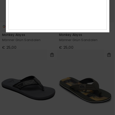
9
9
Monkey Abyss
Monkey Abyss
Männer Grün Sandalen
Männer Grün Sandalen
€ 25,00
€ 25,00