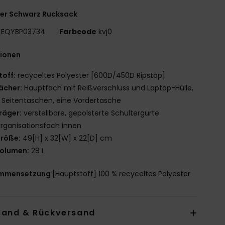
er Schwarz Rucksack
EQYBP03734
Farbcode
kvj0
tionen
toff:
recyceltes Polyester [600D/450D Ripstop]
ächer:
Hauptfach mit Reißverschluss und Laptop-Hülle,
 Seitentaschen, eine Vordertasche
räger:
verstellbare, gepolsterte Schultergurte
rganisationsfach innen
röße:
49[H] x 32[W] x 22[D] cm
olumen:
28 L
mmensetzung
[Hauptstoff] 100 % recyceltes Polyester
sand & Rückversand