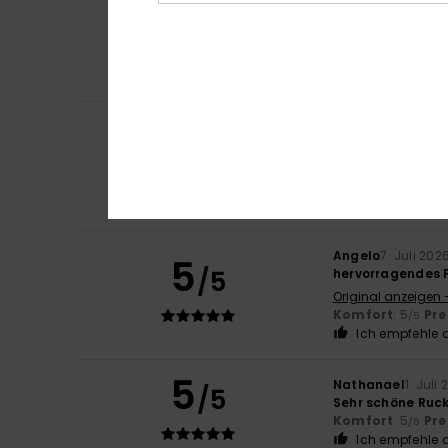
5
/5
Ich bin mit dem 
Original anzeigen 
Komfort
: 5
Pre
/5
Ich empfehle d
Davi
7. Juli 2026
5
/5
Ich finde, weil d
Original anzeigen 
Komfort
: 5
Pre
/5
Ich empfehle d
Angelo
7. Juli 202
5
/5
hervorragendes P
Original anzeigen 
Komfort
: 5
Pre
/5
Ich empfehle d
5
Nathanael
1. Juli
/5
Sehr schöne Rucks
Komfort
: 5
Pre
/5
Ich empfehle d