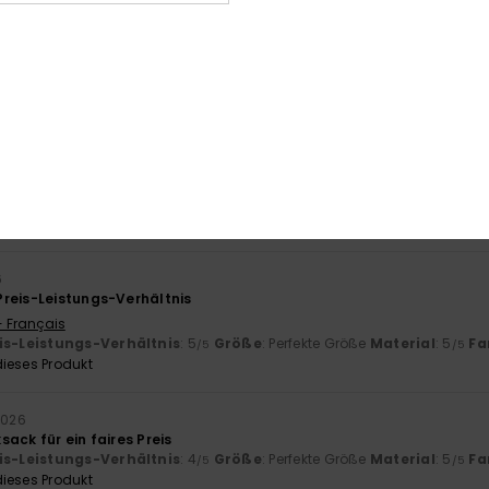
Produkt zufrieden, auch wenn sich der Versand verzögert hat.
- Castellano
is-Leistungs-Verhältnis
: 5
Größe
: Perfekte Größe
Material
: 5
Fa
/5
/5
ieses Produkt
ie Herbsttage vor der Tür stehen. Sehr gut.
- English
is-Leistungs-Verhältnis
: 5
Größe
: Zu groß
Material
: 5
Farbe
: 5
/5
/5
ieses Produkt
6
reis-Leistungs-Verhältnis
- Français
is-Leistungs-Verhältnis
: 5
Größe
: Perfekte Größe
Material
: 5
Fa
/5
/5
ieses Produkt
 2026
ack für ein faires Preis
is-Leistungs-Verhältnis
: 4
Größe
: Perfekte Größe
Material
: 5
Fa
/5
/5
ieses Produkt