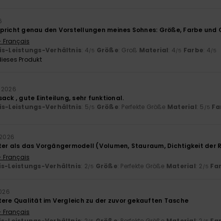
6
pricht genau den Vorstellungen meines Sohnes: Größe, Farbe und Q
- Français
is-Leistungs-Verhältnis
: 4
Größe
: Groß
Material
: 4
Farbe
: 4
/5
/5
/5
ieses Produkt
 2026
ack , gute Einteilung, sehr funktional.
is-Leistungs-Verhältnis
: 5
Größe
: Perfekte Größe
Material
: 5
Fa
/5
/5
 2026
ter als das Vorgängermodell (Volumen, Stauraum, Dichtigkeit der 
- Français
is-Leistungs-Verhältnis
: 2
Größe
: Perfekte Größe
Material
: 2
Fa
/5
/5
2026
tere Qualität im Vergleich zu der zuvor gekauften Tasche
- Français
is-Leistungs-Verhältnis
: 2
Größe
: Perfekte Größe
Material
: 2
Fa