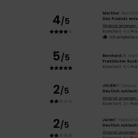
Martine
1. Mai 202
4
/5
Das Produkt ents
Original anzeigen 
Komfort
: 4
Pre
/5
Ich empfehle d
5
/5
Bernhard
26. März
Praktischer Rucks
Komfort
: 5
Pre
/5
2
JULIEN
14. Februar
/5
Deutlich schlech
Original anzeigen 
Komfort
: 3
Pre
/5
2
Julien
7. Februar 
/5
Deutlich schlech
Original anzeigen 
Komfort
: 3
Pre