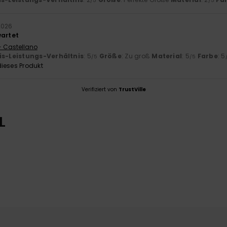
/5
/5
2026
wartet
- Castellano
is-Leistungs-Verhältnis
: 5
Größe
: Zu groß
Material
: 5
Farbe
: 5
/5
/5
ieses Produkt
Verifiziert von
TrustVille
L