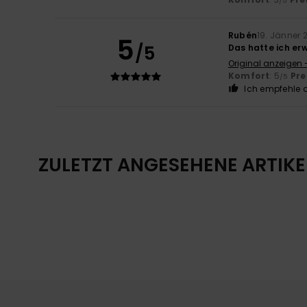
/5
Rubén
19. Jänner 
5
/5
Das hatte ich er
Original anzeigen 
Komfort
: 5
Pre
/5
Ich empfehle d
ZULETZT ANGESEHENE ARTIKE