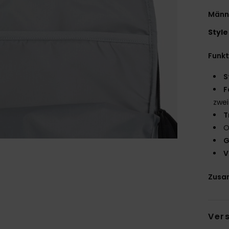
Männ
Style
Funk
S
F
zwei
T
O
G
V
Zusa
Ver