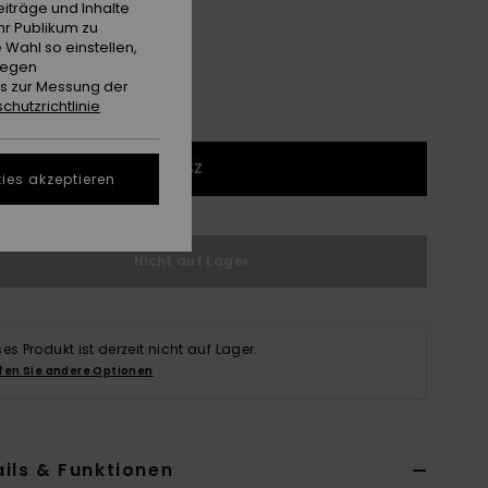
iträge und Inhalte
hr Publikum zu
 Wahl so einstellen,
gegen
es zur Messung der
chutzrichtlinie
1SZ
ies akzeptieren
Nicht auf Lager
ses Produkt ist derzeit nicht auf Lager.
fen Sie andere Optionen
ils & Funktionen