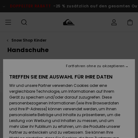
Direkt
zur
DOPPELTER RABATT
-25 % zusätzlich auf den gesamten Outlet
Produkt
Auswahl
springen
Snow Shop Kinder
Auf meine
MÄNNER
Kleidung
Kleidung
Shop
Surf Shop
Snow Shop
Outlet
Bestellung
Handschuhe
Männer
Männer
Herren
zugreifen
JUNGEN
Goggles
Handschuhe
Mützen
Snow Accessoires
Accessoires
Accessoires
Brandneu
Fortfahren ohne zu akzeptieren
Versand
Surf Shop
Snow Shop
Outlet
FRAUEN
Kinder
Kinder
KINDER
TREFFEN SIE EINE AUSWAHL FÜR IHRE DATEN
Filtern & Sortieren
6
Ergebnisse
Retouren
Wir und unsere Partner verwenden Cookies oder eine
Schuhe&
Schuhe&
Highlights
vergleichbare Technologie, um Informationen auf Ihrem
Flip-Flops
Flip-Flops
SURF
Direkt
Überspringen
Highlights
Snow Shop
Outlet
zu
und
Gerät zu speichern und/oder darauf zuzugreifen. Diese
den
filtern
Bezahlung
Damen
Frauen
personenbezogenen Informationen (wie Ihre Browserdaten
Filterkriterien
nach
springen
Snow
SNOW
und Ihre IP-Adresse) können verwendet werden, um Ihnen
Surf
Surf
personalisierte Beiträge und Inhalte zu präsentieren, um die
Geschenkkarte
Community
Leistung von Werbung und Inhalten zu messen, und um
Highlights
DOPPELTER
mehr über ihr Publikum zu erfahren, um die Produkte unserer
RABATT
Partner zu entwickeln und zu verbessern. Sie können Ihre
Quiksilver
Snow
Snow