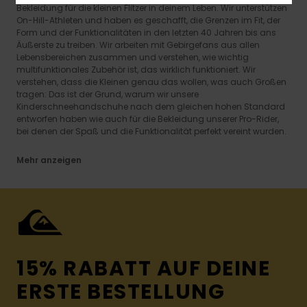
Bekleidung für die kleinen Flitzer in deinem Leben. Wir unterstützen
On-Hill-Athleten und haben es geschafft, die Grenzen im Fit, der
Form und der Funktionalitäten in den letzten 40 Jahren bis ans
Äußerste zu treiben. Wir arbeiten mit Gebirgefans aus allen
Lebensbereichen zusammen und verstehen, wie wichtig
multifunktionales Zubehör ist, das wirklich funktioniert. Wir
verstehen, dass die Kleinen genau das wollen, was auch Großen
tragen: Das ist der Grund, warum wir unsere
Kinderschneehandschuhe nach dem gleichen hohen Standard
entworfen haben wie auch für die Bekleidung unserer Pro-Rider,
bei denen der Spaß und die Funktionalität perfekt vereint wurden.
Mehr anzeigen
15% RABATT AUF DEINE
ERSTE BESTELLUNG