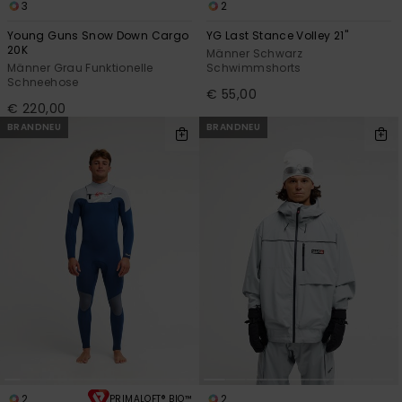
3
2
Young Guns Snow Down Cargo
YG Last Stance Volley 21"
20K
Männer Schwarz
Männer Grau Funktionelle
Schwimmshorts
Schneehose
€ 55,00
€ 220,00
BRANDNEU
BRANDNEU
2
2
PRIMALOFT® BIO™