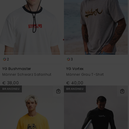
2
3
YG Bushmaster
YG Vortex
Männer Schwarz Safarihut
Männer Grau T-Shirt
€ 38,00
€ 40,00
BRANDNEU
BRANDNEU