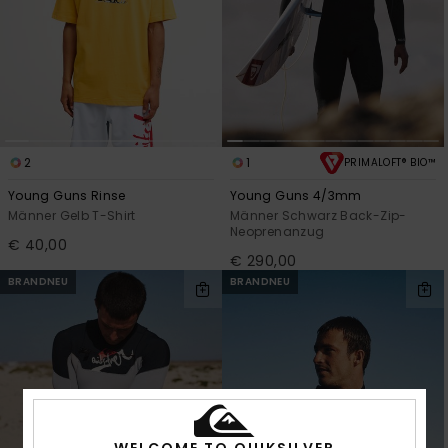
2
1
PRIMALOFT® BIO™
Young Guns Rinse
Young Guns 4/3mm
Männer Gelb T-Shirt
Männer Schwarz Back-Zip-
Neoprenanzug
€ 40,00
€ 290,00
BRANDNEU
BRANDNEU