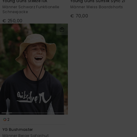
Young Guns Steeze 10K
Young Guns Surfsilk Sync 21"
Männer Schwarz Funktionelle
Männer Weiss Boardshorts
Schneejacke
€ 70,00
€ 250,00
2
YG Bushmaster
Männer Beige Safarihut