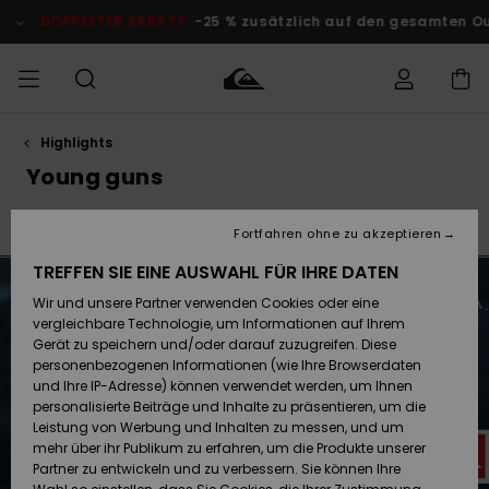
Direkt
zur
-25 % zusätzlich auf den gesamten Outlet-Bereich
Jetzt Spar
Produkt
Auswahl
springen
Highlights
Auf meine
MÄNNER
Kleidung
Kleidung
Shop
Surf Shop
Snow Shop
Outlet
Bestellung
Young guns
Männer
Männer
Herren
zugreifen
JUNGEN
6
Young Guns
Faherty x Quiksilver
Back at It
Bob Ma
Accessoires
Accessoires
Brandneu
Fortfahren ohne zu akzeptieren
Versand
Surf Shop
Snow Shop
Outlet
FRAUEN
Kinder
Kinder
KINDER
TREFFEN SIE EINE AUSWAHL FÜR IHRE DATEN
Retouren
Wir und unsere Partner verwenden Cookies oder eine
Schuhe&
Schuhe&
Highlights
vergleichbare Technologie, um Informationen auf Ihrem
Flip-Flops
Flip-Flops
SURF
Highlights
Snow Shop
Outlet
Gerät zu speichern und/oder darauf zuzugreifen. Diese
Bezahlung
Damen
Frauen
personenbezogenen Informationen (wie Ihre Browserdaten
Snow
SNOW
und Ihre IP-Adresse) können verwendet werden, um Ihnen
Surf
Surf
personalisierte Beiträge und Inhalte zu präsentieren, um die
Geschenkkarte
Community
Leistung von Werbung und Inhalten zu messen, und um
Highlights
DOPPELTER
mehr über ihr Publikum zu erfahren, um die Produkte unserer
RABATT
Partner zu entwickeln und zu verbessern. Sie können Ihre
Quiksilver
Snow
Snow