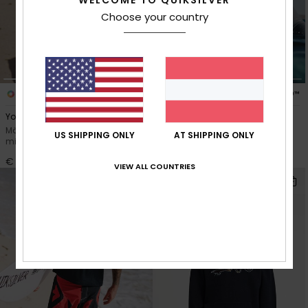
WELCOME TO QUIKSILVER
Choose your country
1
2
PRIMALOFT® BIO™
PRIMALOFT® BIO™
Young Guns 3/2mm
Young Guns 4/3mm
Männer Grau Neoprenanzug
Männer Grau Neoprenanzug
US SHIPPING ONLY
AT SHIPPING ONLY
mit Brustreißverschluss
mit Brustreißverschluss
€ 280,00
€ 290,00
VIEW ALL COUNTRIES
BRANDNEU