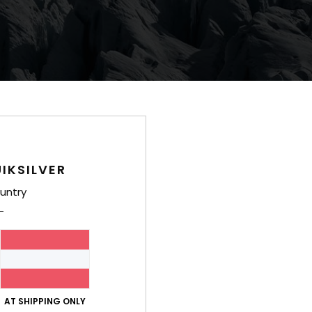
IKSILVER
untry
David Carson, der legendäre Grafi
Kultur revolutionierte, arbeitet 
künstlerische Leitung unseres 
für seine bahnbrechende Arbeit 
sowie für seine unverwechselbare
eine kreative Kraft an der Schnitt
gemeinsame Geschichte umfasst 
authentischen Storytellings. Die
AT SHIPPING ONLY
unverkennbares visuelles Vokabul