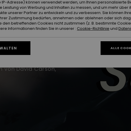
ist jetzt online!
 IP-Adresse) können verwendet werden, um Ihnen personalisierte Be
ie Leistung von Werbung und Inhalten zu messen, und um mehr über i
kte unserer Partner zu entwickeln und zu verbessern. Sie können Ihre
ravis Rice, Sammy
e Ihrer Zustimmung bedürfen, annehmen oder ablehnen oder sich da
 Fallon nach Alaska.
 den betreffenden Cookies nicht zustimmen (z. B. bestimmte Cooki
 Blauer Himmel.
re Informationen finden Sie in unserer :
Cookie-Richtlinie
und
Datens
rgie. Eine ganze
RWALTEN
ALLE COOK
 neuester Snowfilm.
de. Und die
n von David Carson,