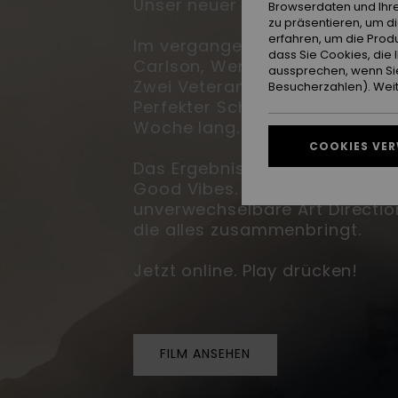
Unser neuer Snowfilm, SCORED, 
Browserdaten und Ihre
zu präsentieren, um d
erfahren, um die Produ
Im vergangenen April reisen T
dass Sie Cookies, di
Carlson, Werni Stock und Miles
aussprechen, wenn Sie
Zwei Veteranen, zwei Rookies.
Besucherzahlen). Weite
Perfekter Schnee. Nonstop-Ene
Woche lang.
COOKIES VE
Das Ergebnis: SCORED — unser
Good Vibes. Ein überdrehter Ri
unverwechselbare Art Directio
die alles zusammenbringt.
Jetzt online. Play drücken!
FILM ANSEHEN