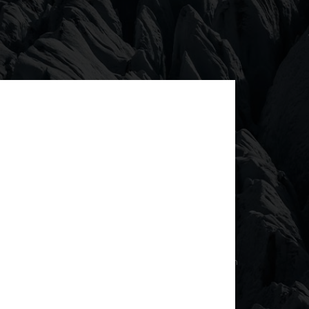
kdesigner, der in den 1990er Jahren die visuelle
erneut mit Quiksilver zusammen und übernimmt die
kommenden Snowboardfilms 2025, SCORED. Bekannt
bei den Magazinen Ray Gun, TW Skate und SURFER
, regelbrechende Typografie, ist Carson seit Langem
stelle von Kunst, Surf und Gegenkultur. Unsere
Jahrzehnte mutiger Experimente und
 Zusammenarbeit für SCORED bringt Carsons
ar zurück in die Berge – dorthin, wo Chaos auf