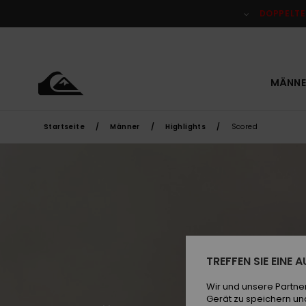
Direkt
zur
DOPPELTE
Produkt
Auswahl
springen
MÄNNE
Startseite
Männer
Highlights
Scored
TREFFEN SIE EINE
Wir und unsere Partne
Gerät zu speichern un