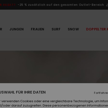
R RABATT
-25 % zusätzlich auf den gesamten Outlet-Bereich
J
R
JUNGEN
FRAUEN
SURF
SNOW
DOPPELTER 
 AUSWAHL FÜR IHRE DATEN
Fortfahre
r verwenden Cookies oder eine vergleichbare Technologie, um Info
d/oder darauf zuzugreifen. Diese personenbezogenen Informationen