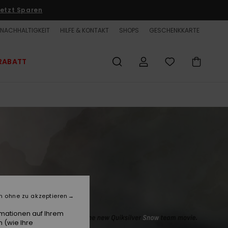
etzt Sparen
NACHHALTIGKEIT
HILFE & KONTAKT
SHOPS
GESCHENKKARTE
RABATT
n ohne zu akzeptieren
rmationen auf Ihrem
 (wie Ihre