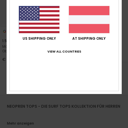
2
US SHIPPING ONLY
AT SHIPPING ONLY
1.5mm Everyday Sessions
Männer Grün Neoprenanzug-
Oberteil
VIEW ALL COUNTRIES
€ 120,00
POPULÄRE SUCHANFRAGEN
Pads
Stand Up Paddle
Wetsuit Guide
NEOPREN TOPS - DIE SURF TOPS KOLLEKTION FÜR HERREN
Mehr anzeigen