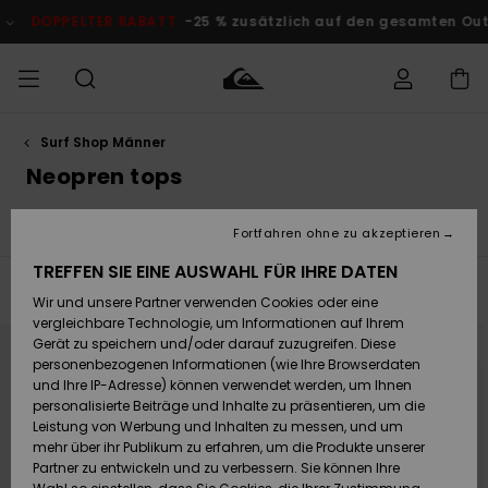
Direkt
zur
DOPPELTER RABATT
-25 % zusätzlich auf den gesamten Outlet
Produkt
Auswahl
springen
Surf Shop Männer
Auf meine
MÄNNER
Kleidung
Kleidung
Shop
Surf Shop
Snow Shop
Outlet
Bestellung
Neopren tops
Männer
Männer
Herren
zugreifen
JUNGEN
e
Neopren Tops
Strand Accessories & Poncho
Neopre
Accessoires
Accessoires
Brandneu
Fortfahren ohne zu akzeptieren
Versand
Surf Shop
Snow Shop
Outlet
FRAUEN
Kinder
Kinder
KINDER
TREFFEN SIE EINE AUSWAHL FÜR IHRE DATEN
Filtern & Sortieren
5
Ergebnisse
Retouren
Wir und unsere Partner verwenden Cookies oder eine
Schuhe&
Schuhe&
Highlights
vergleichbare Technologie, um Informationen auf Ihrem
Flip-Flops
Flip-Flops
SURF
Direkt
Überspringen
zu
und
Highlights
Snow Shop
Outlet
Gerät zu speichern und/oder darauf zuzugreifen. Diese
den
filtern
Bezahlung
Damen
Frauen
Filterkriterien
nach
personenbezogenen Informationen (wie Ihre Browserdaten
springen
Snow
SNOW
und Ihre IP-Adresse) können verwendet werden, um Ihnen
Surf
Surf
personalisierte Beiträge und Inhalte zu präsentieren, um die
Geschenkkarte
Community
Leistung von Werbung und Inhalten zu messen, und um
Highlights
DOPPELTER
mehr über ihr Publikum zu erfahren, um die Produkte unserer
RABATT
Partner zu entwickeln und zu verbessern. Sie können Ihre
Quiksilver
Snow
Snow