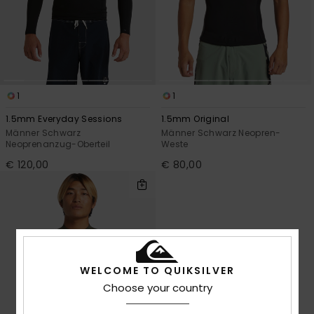
Kontaktformular.
FAQ
ansehen
1
1
1.5mm Everyday Sessions
1.5mm Original
Männer Schwarz
Männer Schwarz Neopren-
Neoprenanzug-Oberteil
Weste
€ 120,00
€ 80,00
WELCOME TO QUIKSILVER
Choose your country