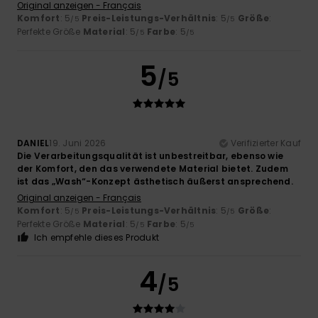
Original anzeigen - Français
Komfort
: 5
Preis-Leistungs-Verhältnis
: 5
Größe
:
/5
/5
Perfekte Größe
Material
: 5
Farbe
: 5
/5
/5
5
/5
DANIEL
19. Juni 2026
Verifizierter Kauf
Die Verarbeitungsqualität ist unbestreitbar, ebenso wie
der Komfort, den das verwendete Material bietet. Zudem
ist das „Wash“-Konzept ästhetisch äußerst ansprechend.
Original anzeigen - Français
Komfort
: 5
Preis-Leistungs-Verhältnis
: 5
Größe
:
/5
/5
Perfekte Größe
Material
: 5
Farbe
: 5
/5
/5
Ich empfehle dieses Produkt
4
/5