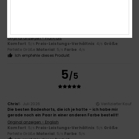
Vincent
9. Juli 2026
Verifizierter Kauf
Sehr gute Qualität
Original anzeigen - Français
Komfort
: 5
Preis-Leistungs-Verhältnis
: 4
Größe
:
/5
/5
Perfekte Größe
Material
: 5
Farbe
: 4
/5
/5
Ich empfehle dieses Produkt
5
/5
Chris
5. Juli 2026
Verifizierter Kauf
Die besten Badeshorts, die ich je hatte – ich habe mir
gerade noch ein Paar in einer anderen Farbe bestellt!
Original anzeigen - English
Komfort
: 5
Preis-Leistungs-Verhältnis
: 5
Größe
:
/5
/5
Perfekte Größe
Material
: 5
Farbe
: 5
/5
/5