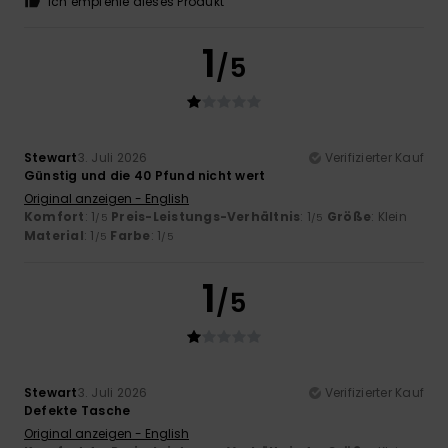
Ich empfehle dieses Produkt
1
/5
Stewart
3. Juli 2026
Verifizierter Kauf
Günstig und die 40 Pfund nicht wert
Original anzeigen - English
Komfort
: 1
Preis-Leistungs-Verhältnis
: 1
Größe
: Klein
/5
/5
Material
: 1
Farbe
: 1
/5
/5
1
/5
Stewart
3. Juli 2026
Verifizierter Kauf
Defekte Tasche
Original anzeigen - English