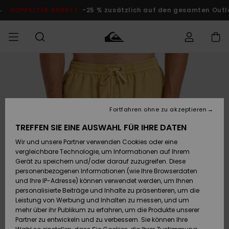
Direkt
zur
ELTER RABATT
-25 % zusätzlich auf den gesamten Outlet-Berei
Produktinformation
springen
Auf meine
MÄNNER
Kleidung
Kleidung
Shop
Surf Shop
Snow Shop
Outlet
Bestellung
Männer
Männer
Herren
zugreifen
JUNGEN
Accessoires
Accessoires
Brandneu
Fortfahren ohne zu akzeptieren
Versand
Surf Shop
Snow Shop
Outlet
FRAUEN
Kinder
Kinder
KINDER
TREFFEN SIE EINE AUSWAHL FÜR IHRE DATEN
Retouren
Wir und unsere Partner verwenden Cookies oder eine
Schuhe&
Schuhe&
Highlights
vergleichbare Technologie, um Informationen auf Ihrem
Flip-Flops
Flip-Flops
SURF
Highlights
Snow Shop
Outlet
Gerät zu speichern und/oder darauf zuzugreifen. Diese
Bezahlung
Damen
Frauen
personenbezogenen Informationen (wie Ihre Browserdaten
Snow
SNOW
und Ihre IP-Adresse) können verwendet werden, um Ihnen
Surf
Surf
personalisierte Beiträge und Inhalte zu präsentieren, um die
Geschenkkarte
Community
Leistung von Werbung und Inhalten zu messen, und um
Highlights
DOPPELTER
mehr über ihr Publikum zu erfahren, um die Produkte unserer
RABATT
Partner zu entwickeln und zu verbessern. Sie können Ihre
Quiksilver
Snow
Snow