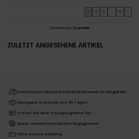
1
2
3
...
5
>
Verifiziert von
TrustVille
ZULETZT ANGESEHENE ARTIKEL
Kostenloser Versand und Rückversand für Mitglieder
Rückgabe innerhalb von 30 Tagen
Treten Sie dem Treueprogramm bei
Unser umweltfreundliches Engagement
100% sichere Zahlung