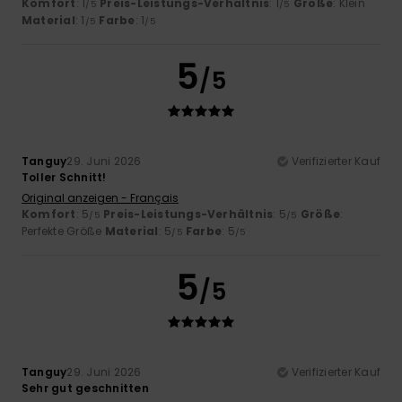
Komfort
: 1
Preis-Leistungs-Verhältnis
: 1
Größe
: Klein
/5
/5
Material
: 1
Farbe
: 1
/5
/5
5
/5
Tanguy
29. Juni 2026
Verifizierter Kauf
Toller Schnitt!
Original anzeigen - Français
Komfort
: 5
Preis-Leistungs-Verhältnis
: 5
Größe
:
/5
/5
Perfekte Größe
Material
: 5
Farbe
: 5
/5
/5
5
/5
Tanguy
29. Juni 2026
Verifizierter Kauf
Sehr gut geschnitten