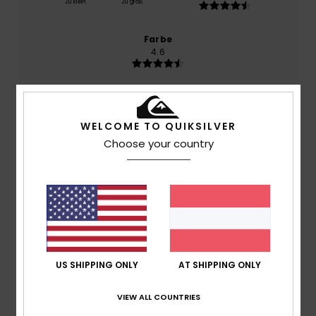
Zu klein
Zu groß
Farbe
4.6
5
/5
WELCOME TO QUIKSILVER
Choose your country
Dimitri
10. Juli 2026
Verifizierter Kauf
Stilvoll und bequem.
Original anzeigen - Français
Komfort
: 5
Preis-Leistungs-Verhältnis
: 5
Größe
:
/5
/5
Perfekte Größe
Material
: 5
Farbe
: 5
/5
/5
Ich empfehle dieses Produkt
US SHIPPING ONLY
AT SHIPPING ONLY
5
VIEW ALL COUNTRIES
/5