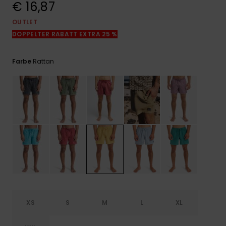
€ 16,87
Kontaktformular.
OUTLET
FAQ
ansehen
DOPPELTER RABATT EXTRA 25 %
Rattan
Farbe
XS
S
M
L
XL