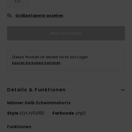
XXL
Größentabelle ansehen
Nicht auf Lager
Dieses Produkt ist derzeit nicht auf Lager.
Kaufen Sie andere Optionen
Details & Funktionen
Männer Gelb Schwimmshorts
Style
EQYJV04155
Farbcode
yhp0
Funktionen