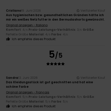
Cristiano
19. Juni 2026
Verifizierter Kauf
Aus hygienischen bzw. gesundheitlichen Gründen hätte ich
mir ein weißes Netzfutter in den Bermudashorts gewünscht.
Original anzeigen - Italiano
Komfort
: 4
Preis-Leistungs-Verhältnis
: 3
Größe
:
/5
/5
Perfekte Größe
Material
: 4
Farbe
: 4
/5
/5
Ich empfehle dieses Produkt
5
/5
Sandra
13. Juni 2026
Verifizierter Kauf
Das Kleidungsstück ist gut geschnitten und hat eine
schöne Farbe
Original anzeigen - Français
Komfort
: 5
Preis-Leistungs-Verhältnis
: 5
Größe
:
/5
/5
Perfekte Größe
Material
: 5
Farbe
: 5
/5
/5
Ich empfehle dieses Produkt