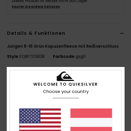
Dieses Produkt ist derzeit nicht auf Lager.
Kaufen Sie andere Optionen
Details & Funktionen
Jungen 8-16 Grün Kapuzenfleece mit Reißverschluss
Style
EQBFT03838
Farbcode
gsg0
Funktionen
Umweltfreundliches Material:
Polarfleece aus
WELCOME TO QUIKSILVER
recyceltem Polyester [280 g/m2]
Choose your country
Passform:
Comfort Fit
Kragen:
Kapuzenkragen
Verschluss:
Durchgehender Reißverschluss
Taschen:
Paspeltasche vorne mit Polar- Jersey-
Schicht