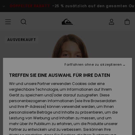
Direkt
zur
DOPPELTER RABATT
-25 % zusätzlich auf den gesamten Outlet
Produktinformation
springen
AUSVERKAUFT
Auf meine
MÄNNER
Kleidung
Kleidung
Shop
Surf Shop
Snow Shop
Outlet
Bestellung
Männer
Männer
Herren
zugreifen
JUNGEN
Accessoires
Accessoires
Brandneu
Fortfahren ohne zu akzeptieren
Versand
Surf Shop
Snow Shop
Outlet
FRAUEN
Kinder
Kinder
KINDER
TREFFEN SIE EINE AUSWAHL FÜR IHRE DATEN
Retouren
Wir und unsere Partner verwenden Cookies oder eine
Schuhe&
Schuhe&
Highlights
vergleichbare Technologie, um Informationen auf Ihrem
Flip-Flops
Flip-Flops
SURF
Highlights
Snow Shop
Outlet
Gerät zu speichern und/oder darauf zuzugreifen. Diese
Bezahlung
Damen
Frauen
personenbezogenen Informationen (wie Ihre Browserdaten
Snow
SNOW
und Ihre IP-Adresse) können verwendet werden, um Ihnen
Surf
Surf
personalisierte Beiträge und Inhalte zu präsentieren, um die
Geschenkkarte
Community
Leistung von Werbung und Inhalten zu messen, und um
Highlights
DOPPELTER
mehr über ihr Publikum zu erfahren, um die Produkte unserer
RABATT
Partner zu entwickeln und zu verbessern. Sie können Ihre
Quiksilver
Snow
Snow