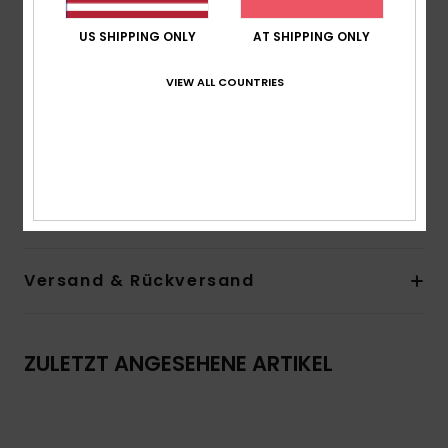
Versteckter Druckknopfverschluss an der Tasche
Futter:
Kapuzenfutter aus Jersey in leichtem,
US SHIPPING ONLY
AT SHIPPING ONLY
meliertem Grau
Design mit elastischem Band an Bündchen und
VIEW ALL COUNTRIES
Saum
Logo und Druck hinten oben am Torso
Zusammensetzung
70 % Polyester, 30 % recyceltes
Polyester
Versand & Rückversand
ZULETZT ANGESEHENE ARTIKEL