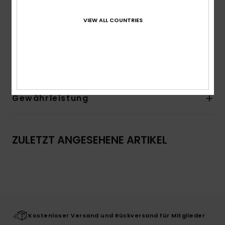
Umweltfreundlicher AQUA GLUE Klebstoff
VIEW ALL COUNTRIES
Zusammensetzung
94 % Polyester, 6 % Elastan
Versand & Rückversand
Gewährleistung
ZULETZT ANGESEHENE ARTIKEL
Kostenloser Versand und Rückversand für Mitglieder