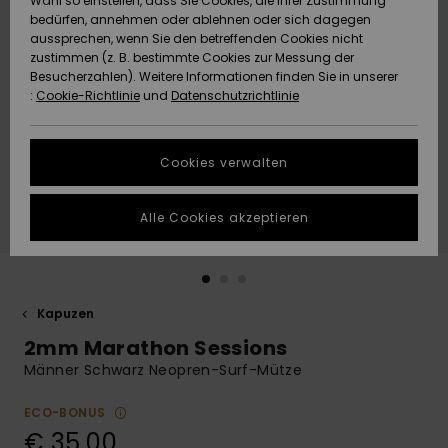
Wahl so einstellen, dass Sie Cookies, die Ihrer Zustimmung
Freedom
bedürfen, annehmen oder ablehnen oder sich dagegen
Community
aussprechen, wenn Sie den betreffenden Cookies nicht
HILFE & KONTAKT
Datenschutz
zustimmen (z. B. bestimmte Cookies zur Messung der
Brandneu
Brandneu
Besucherzahlen). Weitere Informationen finden Sie in unserer
:
Cookie-Richtlinie
und
Datenschutzrichtlinie
NACHHALTIGKEIT
Größenführer
Highlights
Highlights
SHOPS
Cookies verwalten
Starten Sie eine
Unterhaltung,
GESCHENKKARTE
um die
Alle Cookies akzeptieren
schnellste
Antwort auf Ihre
WUNSCHLISTE
Frage zu
erhalten.
Kapuzen
Unterhaltung
starten
2mm Marathon Sessions
Finden Sie
Männer Schwarz Neopren-Surf-Mütze
Antworten auf
die häufigsten
ECO-BONUS
Fragen sowie
€ 35,00
unser