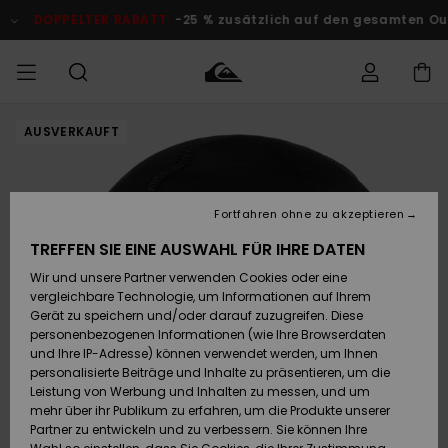
Direkt
zur
DOPPELTER RABATT
-25 % zusätzlich auf den gesamten Outle
Produktinformation
springen
AUSVERKAUFT
Auf meine
MÄNNER
Kleidung
Kleidung
Shop
Surf Shop
Snow Shop
Outlet
Bestellung
Männer
Männer
Herren
zugreifen
JUNGEN
Accessoires
Accessoires
Brandneu
Fortfahren ohne zu akzeptieren
Versand
Surf Shop
Snow Shop
Outlet
FRAUEN
Kinder
Kinder
KINDER
TREFFEN SIE EINE AUSWAHL FÜR IHRE DATEN
Retouren
Wir und unsere Partner verwenden Cookies oder eine
Schuhe&
Schuhe&
Highlights
vergleichbare Technologie, um Informationen auf Ihrem
Flip-Flops
Flip-Flops
SURF
Highlights
Snow Shop
Outlet
Gerät zu speichern und/oder darauf zuzugreifen. Diese
Bezahlung
Damen
Frauen
personenbezogenen Informationen (wie Ihre Browserdaten
Snow
SNOW
und Ihre IP-Adresse) können verwendet werden, um Ihnen
Surf
Surf
personalisierte Beiträge und Inhalte zu präsentieren, um die
Geschenkkarte
Community
Leistung von Werbung und Inhalten zu messen, und um
Highlights
DOPPELTER
mehr über ihr Publikum zu erfahren, um die Produkte unserer
RABATT
Partner zu entwickeln und zu verbessern. Sie können Ihre
Quiksilver
Snow
Snow