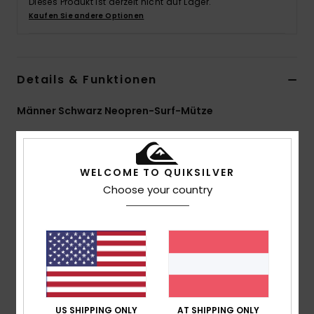
Dieses Produkt ist derzeit nicht auf Lager.
Kaufen Sie andere Optionen
Details & Funktionen
Männer Schwarz Neopren-Surf-Mütze
Style
EQYWW03068
Farbcode
kvd0
Funktionen
WELCOME TO QUIKSILVER
Choose your country
Neopren: StretchFlight-Eco-Neopren
Futter: Thermofutter WARMFLIGHT ECO VELVET an
wichtigen Stellen
Nähte: Dreifach versiegelte, nur teilweise
penetrierende und blindvernähte (GBS) Nähte für
weniger Wasser im Neoprenanzug
Schlaufe hinten für einen besseren Sitz
US SHIPPING ONLY
AT SHIPPING ONLY