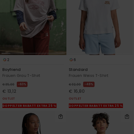
Kontaktformular.
FAQ
ansehen
2
6
Boyfriend
Standard
Frauen Grau T-Shirt
Frauen Weiss T-Shirt
63%
48%
€ 35,00
€ 32,00
€ 13,12
€ 16,80
OUTLET
OUTLET
DOPPELTER RABATT EXTRA 25 %
DOPPELTER RABATT EXTRA 25 %