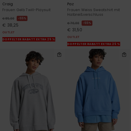
Craig
Paz
Frauen Gelb Twill-Playsuit
Frauen Weiss Sweatshirt mit
Halbreißverschluss
55%
€ 85,00
55%
€ 70,00
€ 38,25
€ 31,50
OUTLET
OUTLET
DOPPELTER RABATT EXTRA 25 %
DOPPELTER RABATT EXTRA 25 %