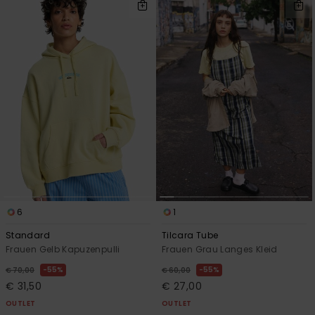
6
1
Standard
Tilcara Tube
Frauen Gelb Kapuzenpulli
Frauen Grau Langes Kleid
55%
55%
€ 70,00
€ 60,00
€ 31,50
€ 27,00
OUTLET
OUTLET