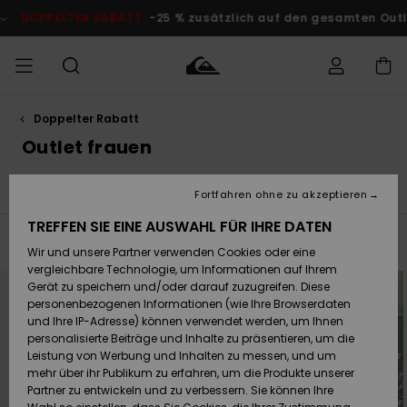
Direkt
zur
 % zusätzlich auf den gesamten Outlet-Bereich
Jetzt Sparen
Produkt
Auswahl
springen
Doppelter Rabatt
Auf meine
MÄNNER
Kleidung
Kleidung
Shop
Surf Shop
Snow Shop
Outlet
Bestellung
Outlet frauen
Männer
Männer
Herren
zugreifen
JUNGEN
Clothing
Swim
Accessoires
Accessoires
Accessoires
Brandneu
Fortfahren ohne zu akzeptieren
Versand
Surf Shop
Snow Shop
Outlet
FRAUEN
Kinder
Kinder
KINDER
TREFFEN SIE EINE AUSWAHL FÜR IHRE DATEN
Filtern & Sortieren
146
Ergebnisse
Retouren
Wir und unsere Partner verwenden Cookies oder eine
Schuhe&
Schuhe&
Highlights
vergleichbare Technologie, um Informationen auf Ihrem
Flip-Flops
Flip-Flops
SURF
Direkt
Überspringen
zu
und
Highlights
Snow Shop
Outlet
Gerät zu speichern und/oder darauf zuzugreifen. Diese
den
filtern
Bezahlung
Damen
Frauen
Filterkriterien
nach
personenbezogenen Informationen (wie Ihre Browserdaten
springen
Snow
SNOW
und Ihre IP-Adresse) können verwendet werden, um Ihnen
Surf
Surf
personalisierte Beiträge und Inhalte zu präsentieren, um die
Geschenkkarte
Community
Leistung von Werbung und Inhalten zu messen, und um
Highlights
DOPPELTER
mehr über ihr Publikum zu erfahren, um die Produkte unserer
RABATT
Partner zu entwickeln und zu verbessern. Sie können Ihre
Quiksilver
Snow
Snow