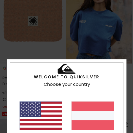
2
1
WELCOME TO QUIKSILVER
Roundwood
Mercury Americana
Choose your country
Frauen Beige Tasche
Frauen Blau T-Shirt
48%
63%
€ 18,00
€ 50,00
€ 9,45
€ 18,75
OUTLET
OUTLET
DOPPELTER RABATT EXTRA 25 %
DOPPELTER RABATT EXTRA 25 %