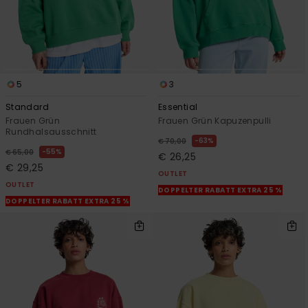
5
3
Standard
Essential
Frauen Grün
Frauen Grün Kapuzenpulli
Rundhalsausschnitt
63%
€ 70,00
55%
€ 65,00
€ 26,25
€ 29,25
OUTLET
OUTLET
DOPPELTER RABATT EXTRA 25 %
DOPPELTER RABATT EXTRA 25 %