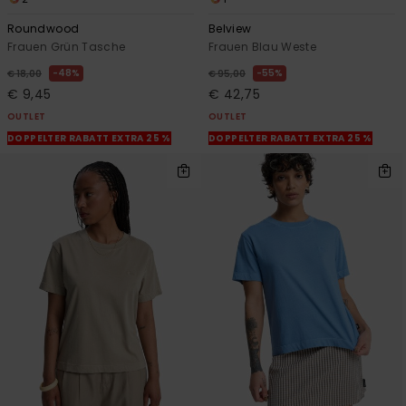
Roundwood
Belview
Frauen Grün Tasche
Frauen Blau Weste
48%
55%
€ 18,00
€ 95,00
€ 9,45
€ 42,75
OUTLET
OUTLET
DOPPELTER RABATT EXTRA 25 %
DOPPELTER RABATT EXTRA 25 %