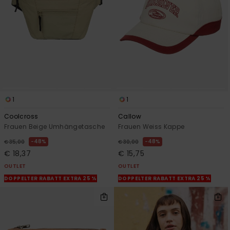
1
1
Coolcross
Callow
Frauen Beige Umhängetasche
Frauen Weiss Kappe
48%
48%
€ 35,00
€ 30,00
€ 18,37
€ 15,75
OUTLET
OUTLET
DOPPELTER RABATT EXTRA 25 %
DOPPELTER RABATT EXTRA 25 %