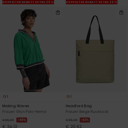
DOPPELTER RABATT EXTRA 25 %
DOPPELTER RABATT EXTRA 25 %
1
1
Making Waves
Headford Bag
Frauen Grün Polo-Hemd
Frauen Beige Rucksack
48%
63%
€ 65,00
€ 55,00
€ 34,12
€ 20,62