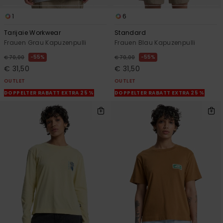
1
6
Tarijaie Workwear
Standard
Frauen Grau Kapuzenpulli
Frauen Blau Kapuzenpulli
55%
55%
€ 70,00
€ 70,00
€ 31,50
€ 31,50
OUTLET
OUTLET
DOPPELTER RABATT EXTRA 25 %
DOPPELTER RABATT EXTRA 25 %