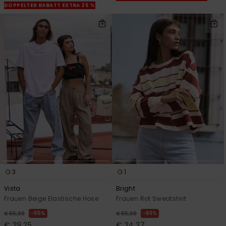
DOPPELTER RABATT EXTRA 25 %
3
1
Vista
Bright
Frauen Beige Elastische Hose
Frauen Rot Sweatshirt
55%
63%
€ 65,00
€ 65,00
€ 29,25
€ 24,37