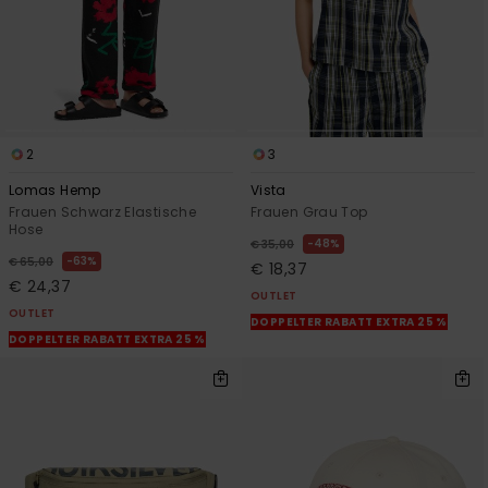
2
3
Lomas Hemp
Vista
Frauen Schwarz Elastische
Frauen Grau Top
Hose
48%
€ 35,00
63%
€ 65,00
€ 18,37
€ 24,37
OUTLET
OUTLET
DOPPELTER RABATT EXTRA 25 %
DOPPELTER RABATT EXTRA 25 %