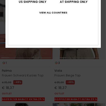
US SHIPPING ONLY
AT SHIPPING ONLY
VIEW ALL COUNTRIES
1
3
Palma
Vista
Frauen Schwarz Kurzes Top
Frauen Beige Top
48%
48%
€ 35,00
€ 35,00
€ 18,37
€ 18,37
OUTLET
OUTLET
DOPPELTER RABATT EXTRA 25 %
DOPPELTER RABATT EXTRA 25 %