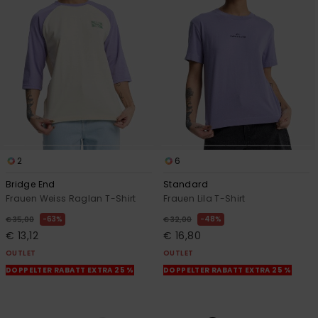
2
6
Bridge End
Standard
Frauen Weiss Raglan T-Shirt
Frauen Lila T-Shirt
63%
48%
€ 35,00
€ 32,00
€ 13,12
€ 16,80
OUTLET
OUTLET
DOPPELTER RABATT EXTRA 25 %
DOPPELTER RABATT EXTRA 25 %