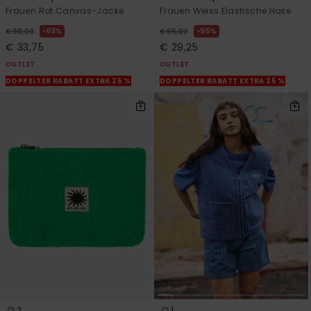
Frauen Rot Canvas-Jacke
Frauen Weiss Elastische Hose
63%
55%
€ 90,00
€ 65,00
€ 33,75
€ 29,25
OUTLET
OUTLET
DOPPELTER RABATT EXTRA 25 %
DOPPELTER RABATT EXTRA 25 %
2
1