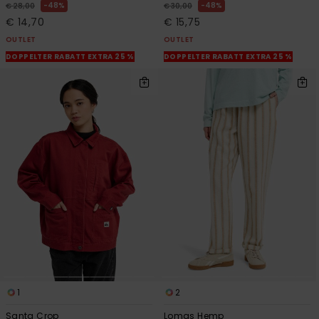
48%
48%
€ 28,00
€ 30,00
€ 14,70
€ 15,75
OUTLET
OUTLET
DOPPELTER RABATT EXTRA 25 %
DOPPELTER RABATT EXTRA 25 %
1
2
Santa Crop
Lomas Hemp