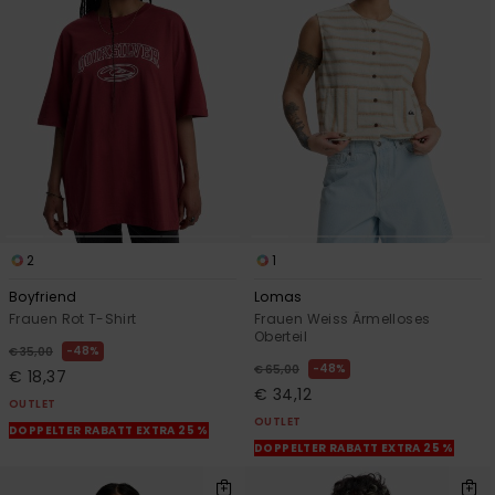
2
1
Boyfriend
Lomas
Frauen Rot T-Shirt
Frauen Weiss Ärmelloses
Oberteil
48%
€ 35,00
48%
€ 65,00
€ 18,37
€ 34,12
OUTLET
OUTLET
DOPPELTER RABATT EXTRA 25 %
DOPPELTER RABATT EXTRA 25 %