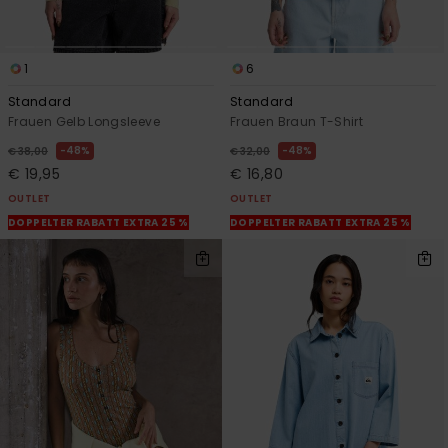
1
6
Standard
Standard
Frauen Gelb Longsleeve
Frauen Braun T-Shirt
48%
48%
€ 38,00
€ 32,00
€ 19,95
€ 16,80
OUTLET
OUTLET
DOPPELTER RABATT EXTRA 25 %
DOPPELTER RABATT EXTRA 25 %