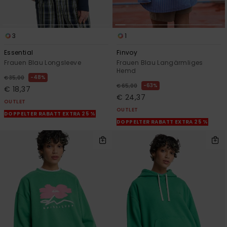
3
1
Essential
Finvoy
Frauen Blau Longsleeve
Frauen Blau Langärmliges
Hemd
48%
€ 35,00
63%
€ 65,00
€ 18,37
€ 24,37
OUTLET
OUTLET
DOPPELTER RABATT EXTRA 25 %
DOPPELTER RABATT EXTRA 25 %