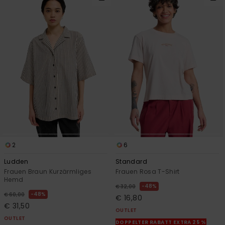
2
6
Ludden
Standard
Frauen Braun Kurzärmliges
Frauen Rosa T-Shirt
Hemd
48%
€ 32,00
48%
€ 60,00
€ 16,80
€ 31,50
OUTLET
OUTLET
DOPPELTER RABATT EXTRA 25 %