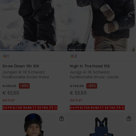
1
2
Snow Down Yth 10K
High In The Hood 10K
Jungen 8-16 Schwarz
Jungs 4-16 Schwarz
Funktionelle Snow-Hose
Funktionelle Snow-Jacke
63%
63%
€ 140,00
€ 140,00
€ 52,50
€ 52,50
OUTLET
OUTLET
DOPPELTER RABATT EXTRA 25 %
DOPPELTER RABATT EXTRA 25 %