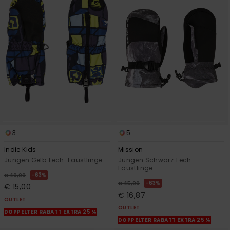
3
5
Indie Kids
Mission
Jungen Gelb Tech-Fäustlinge
Jungen Schwarz Tech-
Fäustlinge
63%
€ 40,00
63%
€ 45,00
€ 15,00
€ 16,87
OUTLET
OUTLET
DOPPELTER RABATT EXTRA 25 %
DOPPELTER RABATT EXTRA 25 %