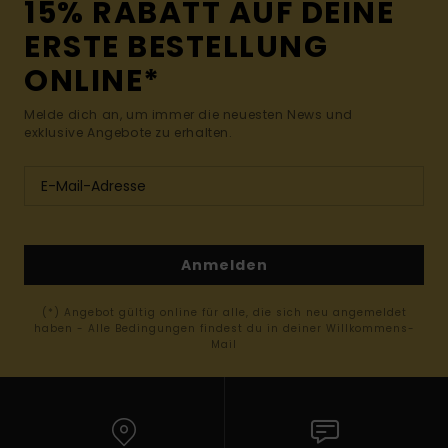
15% RABATT AUF DEINE
ERSTE BESTELLUNG
ONLINE*
Melde dich an, um immer die neuesten News und
exklusive Angebote zu erhalten.
Anmelden
(*) Angebot gültig online für alle, die sich neu angemeldet
haben - Alle Bedingungen findest du in deiner Willkommens-
Mail