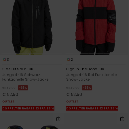
3
2
Side Hit Solid 10K
High In The Hood 10K
Jungs 4-16 Schwarz
Jungs 4-16 Rot Funktionelle
Funktionelle Snow-Jacke
Snow-Jacke
63%
63%
€ 140,00
€ 140,00
€ 52,50
€ 52,50
OUTLET
OUTLET
DOPPELTER RABATT EXTRA 25 %
DOPPELTER RABATT EXTRA 25 %