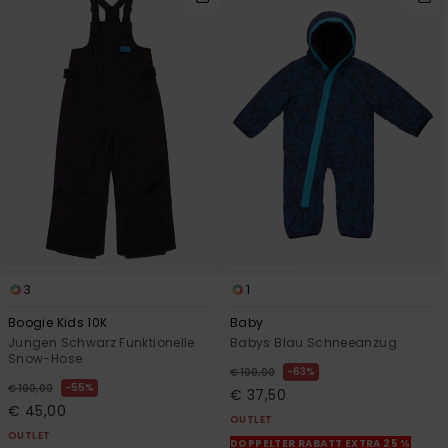
3
1
Boogie Kids 10K
Baby
Jungen Schwarz Funktionelle
Babys Blau Schneeanzug
Snow-Hose
63%
€ 100,00
55%
€ 100,00
€ 37,50
€ 45,00
OUTLET
OUTLET
DOPPELTER RABATT EXTRA 25 %