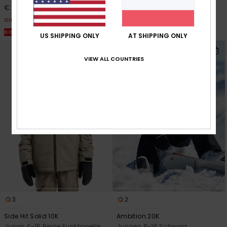
€ 46,87
€ 52,50
OUTLET
OUTLET
DOPPELTER RABATT EXTRA 25 %
DOPPELTER RABATT EXTRA 25 %
US SHIPPING ONLY
AT SHIPPING ONLY
VIEW ALL COUNTRIES
3
2
Side Hit Solid 10K
Ambition 20K
Jungs 4-16 Beige Funktionelle
Jungen 8-16 Schwarz