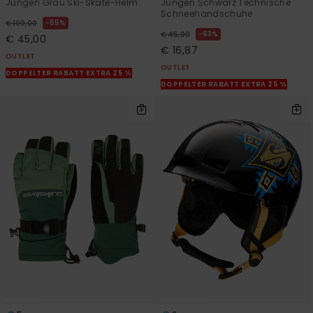
Jungen Grau Ski-Skate-Helm
Jungen Schwarz Technische
Schneehandschuhe
55%
€ 100,00
63%
€ 45,00
€ 45,00
€ 16,87
OUTLET
OUTLET
DOPPELTER RABATT EXTRA 25 %
DOPPELTER RABATT EXTRA 25 %