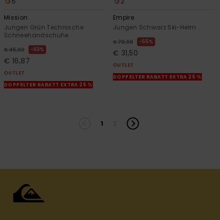
5
2
Mission
Empire
Jungen Grün Technische
Jungen Schwarz Ski-Helm
Schneehandschuhe
55%
€ 70,00
63%
€ 45,00
€ 31,50
€ 16,87
OUTLET
OUTLET
DOPPELTER RABATT EXTRA 25 %
DOPPELTER RABATT EXTRA 25 %
1
2