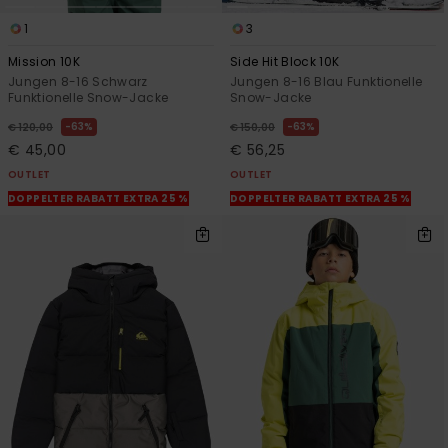
1
3
Mission 10K
Side Hit Block 10K
Jungen 8-16 Schwarz
Jungen 8-16 Blau Funktionelle
Funktionelle Snow-Jacke
Snow-Jacke
63%
63%
€ 120,00
€ 150,00
€ 45,00
€ 56,25
OUTLET
OUTLET
DOPPELTER RABATT EXTRA 25 %
DOPPELTER RABATT EXTRA 25 %