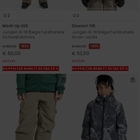
2
2
Mash Up 20K
Dawson 10K
Jungen 8-16 Beige Funktionelle
Jungen 8-16 Beige Funktionelle
Schneelatzhose
Snow-Jacke
63%
63%
€ 160,00
€ 140,00
€ 60,00
€ 52,50
OUTLET
OUTLET
DOPPELTER RABATT EXTRA 25 %
DOPPELTER RABATT EXTRA 25 %