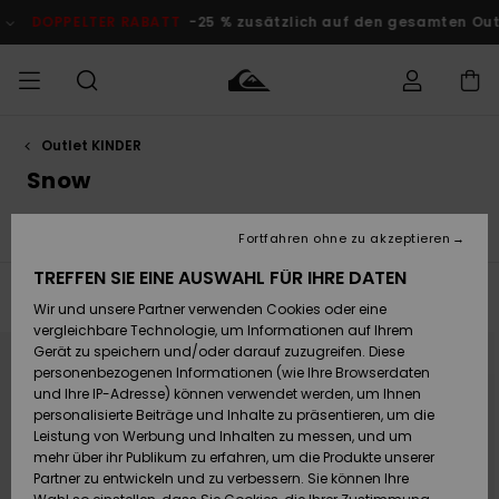
Direkt
zur
 % zusätzlich auf den gesamten Outlet-Bereich
Jetzt Sparen
Produkt
Auswahl
springen
Outlet KINDER
Auf meine
MÄNNER
Kleidung
Kleidung
Shop
Surf Shop
Snow Shop
Outlet
Bestellung
Snow
Männer
Männer
Herren
zugreifen
JUNGEN
Snowboardhosen
Schneehosen
Accessoires
Accessoires
Brandneu
Fortfahren ohne zu akzeptieren
Versand
Surf Shop
Snow Shop
Outlet
FRAUEN
Kinder
Kinder
KINDER
TREFFEN SIE EINE AUSWAHL FÜR IHRE DATEN
Filtern & Sortieren
49
Ergebnisse
Retouren
Wir und unsere Partner verwenden Cookies oder eine
Schuhe&
Schuhe&
Highlights
vergleichbare Technologie, um Informationen auf Ihrem
Flip-Flops
Flip-Flops
SURF
Direkt
Überspringen
zu
und
Highlights
Snow Shop
Outlet
Gerät zu speichern und/oder darauf zuzugreifen. Diese
den
filtern
Bezahlung
Damen
Frauen
Filterkriterien
nach
personenbezogenen Informationen (wie Ihre Browserdaten
springen
Snow
SNOW
und Ihre IP-Adresse) können verwendet werden, um Ihnen
Surf
Surf
personalisierte Beiträge und Inhalte zu präsentieren, um die
Geschenkkarte
Community
Leistung von Werbung und Inhalten zu messen, und um
Highlights
DOPPELTER
mehr über ihr Publikum zu erfahren, um die Produkte unserer
RABATT
Partner zu entwickeln und zu verbessern. Sie können Ihre
Quiksilver
Snow
Snow