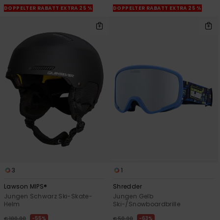
DOPPELTER RABATT EXTRA 25 %
DOPPELTER RABATT EXTRA 25 %
3
1
Lawson MIPS®
Shredder
Jungen Schwarz Ski-Skate-
Jungen Gelb
Helm
Ski-/Snowboardbrille
55%
63%
€ 100,00
€ 50,00