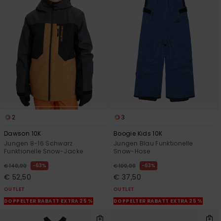
2
3
Dawson 10K
Boogie Kids 10K
Jungen 8-16 Schwarz
Jungen Blau Funktionelle
Funktionelle Snow-Jacke
Snow-Hose
63%
63%
€ 140,00
€ 100,00
€ 52,50
€ 37,50
OUTLET
OUTLET
DOPPELTER RABATT EXTRA 25 %
DOPPELTER RABATT EXTRA 25 %