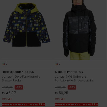
2
2
Little Mission Kids 10K
Side Hit Printed 10K
Jungen Gelb Funktionelle
Jungs 4-16 Schwarz
Snow-Jacke
Funktionelle Snow-Jacke
63%
63%
€ 125,00
€ 150,00
€ 46,87
€ 56,25
OUTLET
OUTLET
DOPPELTER RABATT EXTRA 25 %
DOPPELTER RABATT EXTRA 25 %