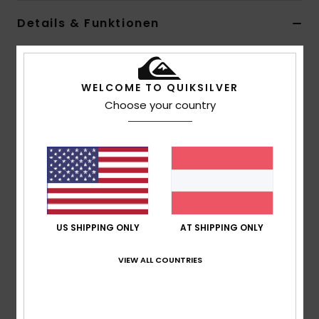
Details & Funktionen
Männer Multi Socken-Multipack
Style
EQYAA04068
Farbcode
ast
WELCOME TO QUIKSILVER
Choose your country
Funktionen
Stoff:
Baumwollmischung Stretch-Stoff
Nicht sichtbare Länge
3er-Pack
Zusammensetzung
[Hauptstoff] 51 % Baumwolle, 46 %
Polyamid, 3 % Elastan
US SHIPPING ONLY
AT SHIPPING ONLY
VIEW ALL COUNTRIES
Versand & Rückversand