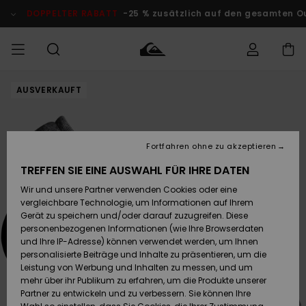
Direkt
zur
DOPPELTER RABATT
-25 % zusätzlich auf den gesamten Outl
Produktinformation
springen
AUSVERKAUFT
Auf meine
MÄNNER
Kleidung
Kleidung
Shop
Surf Shop
Snow Shop
Outlet
Bestellung
Männer
Männer
Herren
zugreifen
JUNGEN
Accessoires
Accessoires
Brandneu
Fortfahren ohne zu akzeptieren
Versand
Surf Shop
Snow Shop
Outlet
FRAUEN
Kinder
Kinder
KINDER
TREFFEN SIE EINE AUSWAHL FÜR IHRE DATEN
Retouren
Wir und unsere Partner verwenden Cookies oder eine
Schuhe&
Schuhe&
Highlights
vergleichbare Technologie, um Informationen auf Ihrem
Flip-Flops
Flip-Flops
SURF
Highlights
Snow Shop
Outlet
Gerät zu speichern und/oder darauf zuzugreifen. Diese
Bezahlung
Damen
Frauen
personenbezogenen Informationen (wie Ihre Browserdaten
Snow
SNOW
und Ihre IP-Adresse) können verwendet werden, um Ihnen
Surf
Surf
personalisierte Beiträge und Inhalte zu präsentieren, um die
Geschenkkarte
Community
Leistung von Werbung und Inhalten zu messen, und um
Highlights
DOPPELTER
mehr über ihr Publikum zu erfahren, um die Produkte unserer
RABATT
Partner zu entwickeln und zu verbessern. Sie können Ihre
Quiksilver
Snow
Snow