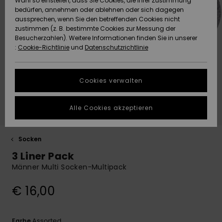
Wahl so einstellen, dass Sie Cookies, die Ihrer Zustimmung
Freedom
bedürfen, annehmen oder ablehnen oder sich dagegen
Community
aussprechen, wenn Sie den betreffenden Cookies nicht
HILFE & KONTAKT
Datenschutz
zustimmen (z. B. bestimmte Cookies zur Messung der
Brandneu
Brandneu
Besucherzahlen). Weitere Informationen finden Sie in unserer
:
Cookie-Richtlinie
und
Datenschutzrichtlinie
NACHHALTIGKEIT
Größenführer
Highlights
Highlights
SHOPS
Cookies verwalten
Starten Sie eine
Unterhaltung,
GESCHENKKARTE
um die
Alle Cookies akzeptieren
schnellste
Antwort auf Ihre
WUNSCHLISTE
Frage zu
erhalten.
Socken
3 Liner Pack
Unterhaltung
starten
Männer Multi Socken-Multipack
Finden Sie
€ 16,00
Antworten auf
die häufigsten
Fragen sowie
unser
Assorted
Farbe