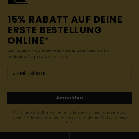
15% RABATT AUF DEINE
ERSTE BESTELLUNG
ONLINE*
Melde dich an, um immer die neuesten News und
exklusive Angebote zu erhalten.
Anmelden
(*) Angebot gültig online für alle, die sich neu angemeldet
haben - Alle Bedingungen findest du in deiner Willkommens-
Mail