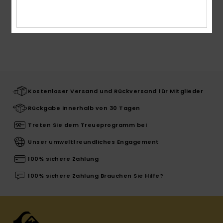
ZULETZT ANGESEHENE ARTIKEL
Kostenloser Versand und Rückversand für Mitglieder
Rückgabe innerhalb von 30 Tagen
Treten Sie dem Treueprogramm bei
Unser umweltfreundliches Engagement
100% sichere Zahlung
100% sichere Zahlung Brauchen Sie Hilfe?