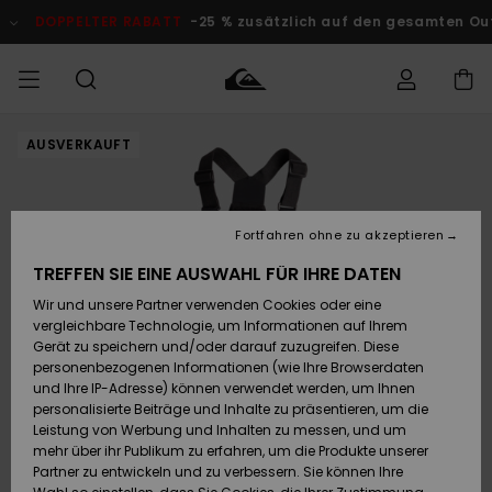
Direkt
zur
DOPPELTER RABATT
-25 % zusätzlich auf den gesamten Outle
Produktinformation
springen
AUSVERKAUFT
Auf meine
MÄNNER
Kleidung
Kleidung
Shop
Surf Shop
Snow Shop
Outlet
Bestellung
Männer
Männer
Herren
zugreifen
JUNGEN
Accessoires
Accessoires
Brandneu
Fortfahren ohne zu akzeptieren
Versand
Surf Shop
Snow Shop
Outlet
FRAUEN
Kinder
Kinder
KINDER
TREFFEN SIE EINE AUSWAHL FÜR IHRE DATEN
Retouren
Wir und unsere Partner verwenden Cookies oder eine
Schuhe&
Schuhe&
Highlights
vergleichbare Technologie, um Informationen auf Ihrem
Flip-Flops
Flip-Flops
SURF
Highlights
Snow Shop
Outlet
Gerät zu speichern und/oder darauf zuzugreifen. Diese
Bezahlung
Damen
Frauen
personenbezogenen Informationen (wie Ihre Browserdaten
Snow
SNOW
und Ihre IP-Adresse) können verwendet werden, um Ihnen
Surf
Surf
personalisierte Beiträge und Inhalte zu präsentieren, um die
Geschenkkarte
Community
Leistung von Werbung und Inhalten zu messen, und um
Highlights
DOPPELTER
mehr über ihr Publikum zu erfahren, um die Produkte unserer
RABATT
Partner zu entwickeln und zu verbessern. Sie können Ihre
Quiksilver
Snow
Snow