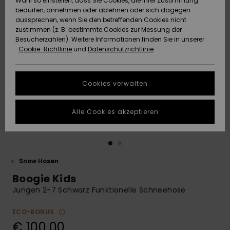
Wahl so einstellen, dass Sie Cookies, die Ihrer Zustimmung
Freedom
bedürfen, annehmen oder ablehnen oder sich dagegen
Community
aussprechen, wenn Sie den betreffenden Cookies nicht
HILFE & KONTAKT
Datenschutz
zustimmen (z. B. bestimmte Cookies zur Messung der
Brandneu
Brandneu
Besucherzahlen). Weitere Informationen finden Sie in unserer
:
Cookie-Richtlinie
und
Datenschutzrichtlinie
NACHHALTIGKEIT
Größenführer
Highlights
Highlights
SHOPS
Cookies verwalten
Starten Sie eine
Unterhaltung,
GESCHENKKARTE
um die
Alle Cookies akzeptieren
schnellste
Antwort auf Ihre
WUNSCHLISTE
Frage zu
erhalten.
Snow Hosen
Unterhaltung
starten
Boogie Kids
Finden Sie
Jungen 2-7 Schwarz Funktionelle Schneehose
Antworten auf
die häufigsten
ECO-BONUS
Fragen sowie
€ 100,00
unser