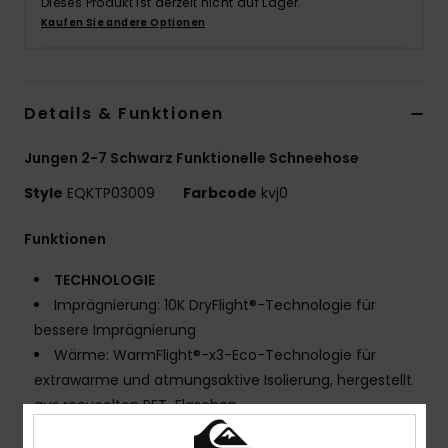
Dieses Produkt ist derzeit nicht auf Lager.
Kaufen Sie andere Optionen
Details & Funktionen
Jungen 2-7 Schwarz Funktionelle Schneehose
Style
EQKTP03009
Farbcode
kvj0
Funktionen
TECHNOLOGIE
Imprägnierung: 10K DryFlight®-Technologie für
bessere Imprägnierung
Wärme: WarmFlight®-x3-Eco-Technologie für
extrawarme und atmungsaktive Isolierung, hergestellt
aus recycelten PET-Flaschen
Füllgewicht 100 g