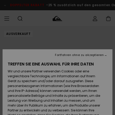
Direkt
zur
DOPPELTER RABATT
-25 % zusätzlich auf den gesamten O
Produktinformation
springen
AUSVERKAUFT
Auf meine
MÄNNER
Kleidung
Kleidung
Shop
Surf Shop
Snow Shop
Outlet
Bestellung
Männer
Männer
Herren
zugreifen
JUNGEN
Accessoires
Accessoires
Brandneu
Fortfahren ohne zu akzeptieren
Versand
Surf Shop
Snow Shop
Outlet
FRAUEN
Kinder
Kinder
KINDER
TREFFEN SIE EINE AUSWAHL FÜR IHRE DATEN
Retouren
Wir und unsere Partner verwenden Cookies oder eine
Schuhe&
Schuhe&
Highlights
vergleichbare Technologie, um Informationen auf Ihrem
Flip-Flops
Flip-Flops
SURF
Highlights
Snow Shop
Outlet
Gerät zu speichern und/oder darauf zuzugreifen. Diese
Bezahlung
Damen
Frauen
personenbezogenen Informationen (wie Ihre Browserdaten
Snow
SNOW
und Ihre IP-Adresse) können verwendet werden, um Ihnen
Surf
Surf
personalisierte Beiträge und Inhalte zu präsentieren, um die
Geschenkkarte
Community
Leistung von Werbung und Inhalten zu messen, und um
Highlights
DOPPELTER
mehr über ihr Publikum zu erfahren, um die Produkte unserer
RABATT
Partner zu entwickeln und zu verbessern. Sie können Ihre
Quiksilver
Snow
Snow