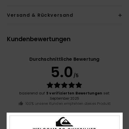
Versand & Rückversand
Kundenbewertungen
Durchschnittliche Bewertung
5.0
/5
basierend auf
3 verifizierten Bewertungen
seit
September 2025
100% unserer Kunden empfehlen dieses Produkt
Komfort
5.0