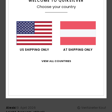
WELCOME TO QUIKSILVER
Choose your country
Preis-Leistungs-Verhältnis
4.3
Größe
Material
5.0
Zu klein
Zu groß
US SHIPPING ONLY
AT SHIPPING ONLY
Farbe
5.0
VIEW ALL COUNTRIES
5
/5
Alexis
19. April 2026
Verifizierter Kauf