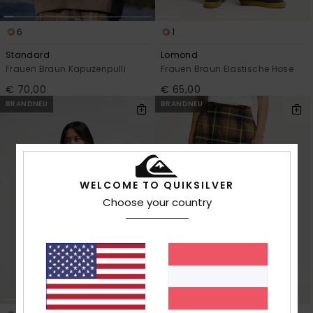
6
1
Standard
Lomond
Frauen Braun Kapuzenpulli
Frauen Braun Elastische Hose
€ 70,00
€ 65,00
BRANDNEU
BRANDNEU
WELCOME TO QUIKSILVER
Choose your country