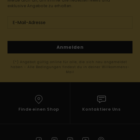
Melde dich an, um immer die neuesten News und
exklusive Angebote zu erhalten.
Anmelden
(*) Angebot gültig online für alle, die sich neu angemeldet
haben - Alle Bedingungen findest du in deiner Willkommens-
Mail
Finde einen Shop
Kontaktiere Uns