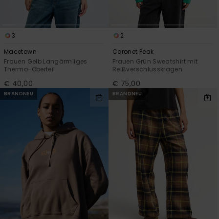
3
2
Macetown
Coronet Peak
Frauen Gelb Langärmliges
Frauen Grün Sweatshirt mit
Thermo-Oberteil
Reißverschlusskragen
€ 40,00
€ 75,00
BRANDNEU
BRANDNEU