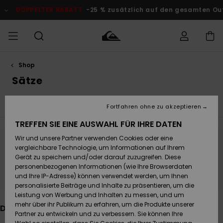
Direkt
zur
5 % zusätzlich auf den gesamten Outlet-Bereich
Jetzt Sparen
Produkt
Auswahl
springen
Shop
Auf meine
MÄNNER
Kleidung
Kleidung
Shop
Surf Shop
Snow Shop
Outlet
Bestellung
Sätze
Männer
Männer
Herren
zugreifen
JUNGEN
Alle Ansehen
Tops
Kleider
Swim
Unterteile
J
Accessoires
Accessoires
Brandneu
Fortfahren ohne zu akzeptieren
Versand
Surf Shop
Snow Shop
Outlet
FRAUEN
Kinder
Kinder
KINDER
TREFFEN SIE EINE AUSWAHL FÜR IHRE DATEN
Retouren
Wir und unsere Partner verwenden Cookies oder eine
Schuhe&
Schuhe&
Highlights
vergleichbare Technologie, um Informationen auf Ihrem
Flip-Flops
Flip-Flops
SURF
Bleib dabei, die Produkte sind bald wieder
Highlights
Snow Shop
Outlet
Gerät zu speichern und/oder darauf zuzugreifen. Diese
Bezahlung
da
Damen
Frauen
personenbezogenen Informationen (wie Ihre Browserdaten
Snow
SNOW
und Ihre IP-Adresse) können verwendet werden, um Ihnen
Surf
Surf
personalisierte Beiträge und Inhalte zu präsentieren, um die
Geschenkkarte
Community
Leistung von Werbung und Inhalten zu messen, und um
Highlights
DOPPELTER
mehr über ihr Publikum zu erfahren, um die Produkte unserer
Das könnte dir auch gefallen
RABATT
Partner zu entwickeln und zu verbessern. Sie können Ihre
Quiksilver
Snow
Snow