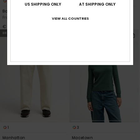
1
1
US SHIPPING ONLY
AT SHIPPING ONLY
Boyfriend
Lomond Skirt
Frauen Blau Longsleeve
Frauen Braun Maxirock
VIEW ALL COUNTRIES
€ 38,00
€ 50,00
BRANDNEU
BRANDNEU
1
3
Manhattan
Macetown