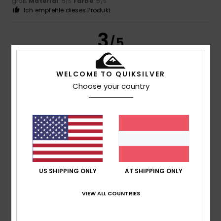
groß
Material
: 5
Farbe
: 5
/5
/5
Ich empfehle dieses Produkt
3
/5
WELCOME TO QUIKSILVER
Choose your country
Ricardo
18. Februar 2026
Verifizierter Kauf
Einfaches T-Shirt
Original anzeigen - Castellano
Komfort
: 3
Preis-Leistungs-Verhältnis
: 3
Größe
: Groß
/5
/5
Material
: 3
Farbe
: 4
/5
/5
4
/5
US SHIPPING ONLY
AT SHIPPING ONLY
VIEW ALL COUNTRIES
Pascal
15. Februar 2026
Verifizierter Kauf
Angenehm zu tragen