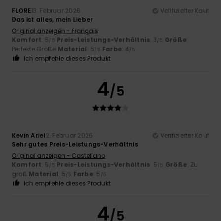
FLORE
13. Februar 2026
Verifizierter Kauf
Das ist alles, mein Lieber
Original anzeigen - Français
Komfort
: 5
Preis-Leistungs-Verhältnis
: 3
Größe
:
/5
/5
Perfekte Größe
Material
: 5
Farbe
: 4
/5
/5
Ich empfehle dieses Produkt
4
/5
Kevin Ariel
2. Februar 2026
Verifizierter Kauf
Sehr gutes Preis-Leistungs-Verhältnis
Original anzeigen - Castellano
Komfort
: 5
Preis-Leistungs-Verhältnis
: 5
Größe
: Zu
/5
/5
groß
Material
: 5
Farbe
: 5
/5
/5
Ich empfehle dieses Produkt
4
/5