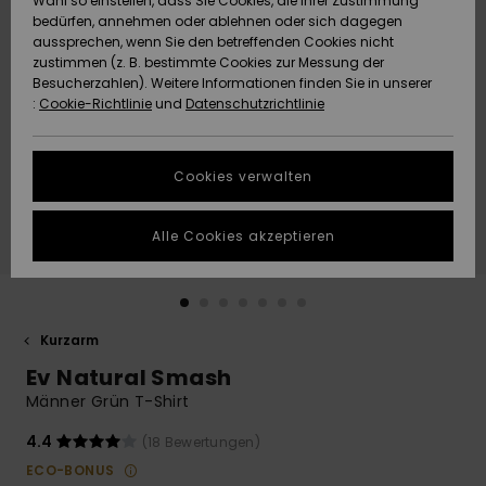
Wahl so einstellen, dass Sie Cookies, die Ihrer Zustimmung
Freedom
bedürfen, annehmen oder ablehnen oder sich dagegen
Community
aussprechen, wenn Sie den betreffenden Cookies nicht
HILFE & KONTAKT
Datenschutz
zustimmen (z. B. bestimmte Cookies zur Messung der
Brandneu
Brandneu
Besucherzahlen). Weitere Informationen finden Sie in unserer
:
Cookie-Richtlinie
und
Datenschutzrichtlinie
NACHHALTIGKEIT
Größenführer
Highlights
Highlights
SHOPS
Cookies verwalten
Starten Sie eine
Unterhaltung,
GESCHENKKARTE
um die
Alle Cookies akzeptieren
schnellste
Antwort auf Ihre
WUNSCHLISTE
Frage zu
erhalten.
Kurzarm
Unterhaltung
starten
Ev Natural Smash
Finden Sie
Männer Grün T-Shirt
Antworten auf
die häufigsten
4.4
(18 Bewertungen)
Fragen sowie
ECO-BONUS
unser