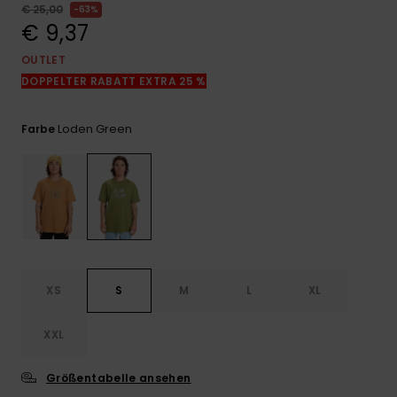
Kontaktformular.
€ 25,00
63%
€ 9,37
FAQ
ansehen
OUTLET
DOPPELTER RABATT EXTRA 25 %
Loden Green
Farbe
XS
S
M
L
XL
XXL
Größentabelle ansehen