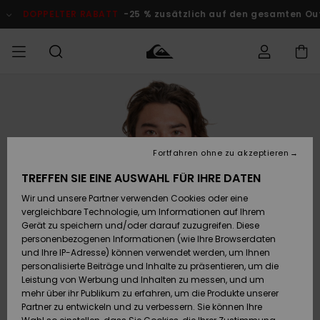
Direkt
zur
DOPPELTER RABATT
-25 % zusätzlich auf den gesamten O
Produktinformation
springen
Auf meine
MÄNNER
Kleidung
Kleidung
Shop
Surf Shop
Snow Shop
Outlet
Bestellung
Männer
Männer
Herren
zugreifen
JUNGEN
Accessoires
Accessoires
Brandneu
Fortfahren ohne zu akzeptieren
Versand
Surf Shop
Snow Shop
Outlet
FRAUEN
Kinder
Kinder
KINDER
TREFFEN SIE EINE AUSWAHL FÜR IHRE DATEN
Retouren
Wir und unsere Partner verwenden Cookies oder eine
Schuhe&
Schuhe&
Highlights
vergleichbare Technologie, um Informationen auf Ihrem
Flip-Flops
Flip-Flops
SURF
Highlights
Snow Shop
Outlet
Gerät zu speichern und/oder darauf zuzugreifen. Diese
Bezahlung
Damen
Frauen
personenbezogenen Informationen (wie Ihre Browserdaten
Snow
SNOW
und Ihre IP-Adresse) können verwendet werden, um Ihnen
Surf
Surf
personalisierte Beiträge und Inhalte zu präsentieren, um die
Geschenkkarte
Community
Leistung von Werbung und Inhalten zu messen, und um
Highlights
DOPPELTER
mehr über ihr Publikum zu erfahren, um die Produkte unserer
RABATT
Partner zu entwickeln und zu verbessern. Sie können Ihre
Quiksilver
Snow
Snow