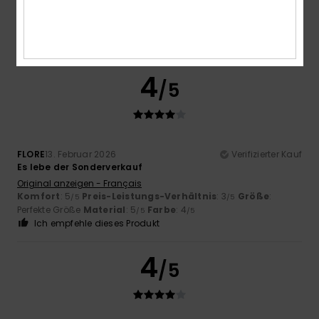
Original anzeigen - Français
Komfort
: 5
Preis-Leistungs-Verhältnis
: 4
Größe
:
/5
/5
Perfekte Größe
Material
: 5
Farbe
: 5
/5
/5
Ich empfehle dieses Produkt
4
/5
FLORE
13. Februar 2026
Verifizierter Kauf
Es lebe der Sonderverkauf
Original anzeigen - Français
Komfort
: 5
Preis-Leistungs-Verhältnis
: 3
Größe
:
/5
/5
Perfekte Größe
Material
: 5
Farbe
: 4
/5
/5
Ich empfehle dieses Produkt
4
/5