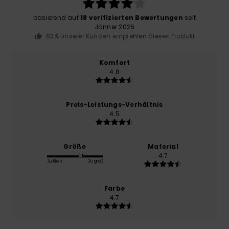
basierend auf
18 verifizierten Bewertungen
seit
Jänner 2026
83% unserer Kunden empfehlen dieses Produkt
Komfort
4.8
Preis-Leistungs-Verhältnis
4.5
Größe
Material
4.7
Zu klein
Zu groß
Farbe
4.7