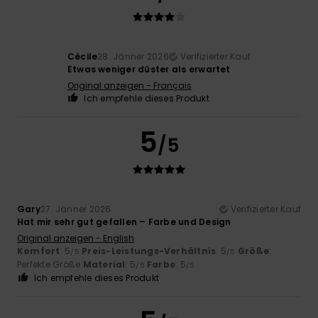
Cécile
28. Jänner 2026
Verifizierter Kauf
Etwas weniger düster als erwartet
Original anzeigen - Français
Ich empfehle dieses Produkt
5
/5
Gary
27. Jänner 2026
Verifizierter Kauf
Hat mir sehr gut gefallen – Farbe und Design
Original anzeigen - English
Komfort
: 5
Preis-Leistungs-Verhältnis
: 5
Größe
:
/5
/5
Perfekte Größe
Material
: 5
Farbe
: 5
/5
/5
Ich empfehle dieses Produkt