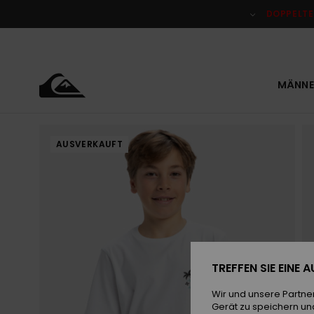
Direkt
zur
DOPPELTE
Produktinformation
springen
MÄNNE
AUSVERKAUFT
TREFFEN SIE EINE
Wir und unsere Partne
Gerät zu speichern un