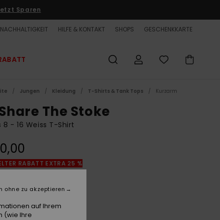
etzt Sparen
NACHHALTIGKEIT
HILFE & KONTAKT
SHOPS
GESCHENKKARTE
RABATT
ite
Jungen
Kleidung
T-Shirts & Tank Tops
Kurzarm
 Share The Stoke
 8 - 16 Weiss T-Shirt
0,00
LTER RABATT EXTRA 25 %
n ohne zu akzeptieren
White
e
rmationen auf Ihrem
 (wie Ihre