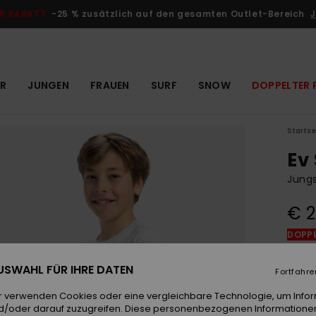
R RABATT
-25 % zusätzlich auf den gesamten Outlet-Bereich
J
R
JUNGEN
FRAUEN
SURF
SNOW
DOPPELTER 
Startse
Ev
Jungs
€ 2
DOPPE
 AUSWAHL FÜR IHRE DATEN
Fortfahre
Farb
r verwenden Cookies oder eine vergleichbare Technologie, um Info
d/oder darauf zuzugreifen. Diese personenbezogenen Informationen