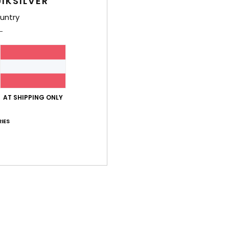
IKSILVER
untry
AT SHIPPING ONLY
IES