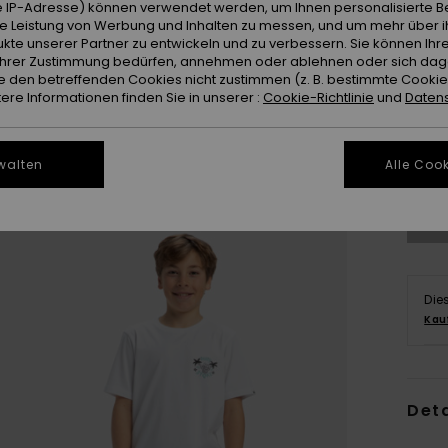
 IP-Adresse) können verwendet werden, um Ihnen personalisierte Be
ie Leistung von Werbung und Inhalten zu messen, und um mehr über i
kte unserer Partner zu entwickeln und zu verbessern. Sie können Ihre
e Ihrer Zustimmung bedürfen, annehmen oder ablehnen oder sich da
 den betreffenden Cookies nicht zustimmen (z. B. bestimmte Cooki
re Informationen finden Sie in unserer :
Cookie-Richtlinie
und
Datens
8
Gr
walten
Alle Cook
Die
Kau
Deta