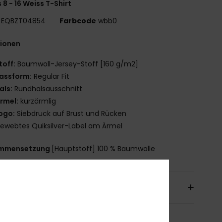
 8 - 16 Weiss T-Shirt
EQBZT04854
Farbcode
wbb0
tionen
toff:
Baumwoll-Jersey-Stoff [160 g/m2]
assform:
Regular Fit
als:
Rundhalsausschnitt
rmel:
kurzärmlig
ogo:
Siebdruck auf Brust und Rücken
ewebtes Quiksilver-Label am Ärmel
mmensetzung
[Hauptstoff] 100 % Baumwolle
sand & Rückversand