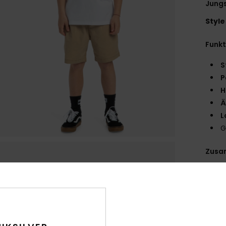
Jungs
Style
Funk
S
P
H
Ä
L
G
Zusa
Ver