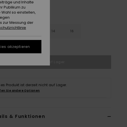
iträge und Inhalte
hr Publikum zu
 Wahl so einstellen,
gegen
es zur Messung der
chutzrichtlinie
10
12
14
16
ößentabelle ansehen
ies akzeptieren
Nicht auf Lager
ses Produkt ist derzeit nicht auf Lager.
fen Sie andere Optionen
ils & Funktionen