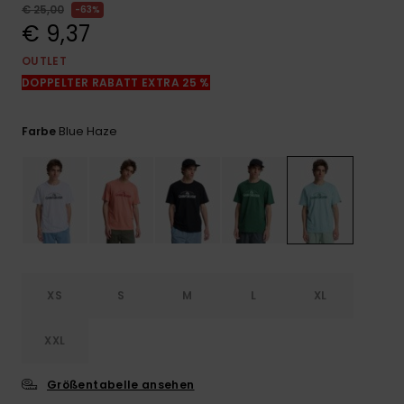
Kontaktformular.
€ 25,00
63%
€ 9,37
FAQ
ansehen
OUTLET
DOPPELTER RABATT EXTRA 25 %
Blue Haze
Farbe
XS
S
M
L
XL
XXL
Größentabelle ansehen