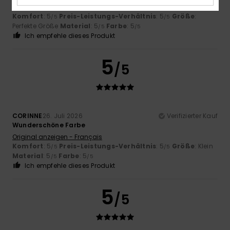
Original anzeigen - English
Komfort
: 5
Preis-Leistungs-Verhältnis
: 5
Größe
:
/5
/5
Perfekte Größe
Material
: 5
Farbe
: 5
/5
/5
Ich empfehle dieses Produkt
5
/5
CORINNE
26. Juli 2026
Verifizierter Kauf
Wunderschöne Farbe
Original anzeigen - Français
Komfort
: 5
Preis-Leistungs-Verhältnis
: 5
Größe
: Klein
/5
/5
Material
: 5
Farbe
: 5
/5
/5
Ich empfehle dieses Produkt
5
/5