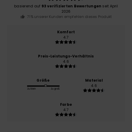
basierend auf
93 verifizierten Bewertungen
seit April
2026
71% unserer Kunden empfehlen dieses Produkt
Komfort
4.7
Preis-Leistungs-Verhältnis
4.6
Größe
Material
4.6
Zu klein
Zu groß
Farbe
4.7