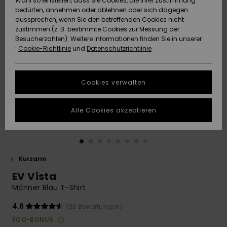
Wahl so einstellen, dass Sie Cookies, die Ihrer Zustimmung
Freedom
bedürfen, annehmen oder ablehnen oder sich dagegen
Community
aussprechen, wenn Sie den betreffenden Cookies nicht
HILFE & KONTAKT
Datenschutz
zustimmen (z. B. bestimmte Cookies zur Messung der
Brandneu
Brandneu
Besucherzahlen). Weitere Informationen finden Sie in unserer
:
Cookie-Richtlinie
und
Datenschutzrichtlinie
NACHHALTIGKEIT
Größenführer
Highlights
Highlights
SHOPS
Cookies verwalten
Starten Sie eine
Unterhaltung,
GESCHENKKARTE
um die
Alle Cookies akzeptieren
schnellste
Antwort auf Ihre
WUNSCHLISTE
Frage zu
erhalten.
Kurzarm
Unterhaltung
starten
EV Vista
Finden Sie
Männer Blau T-Shirt
Antworten auf
die häufigsten
4.6
(93 Bewertungen)
Fragen sowie
ECO-BONUS
unser