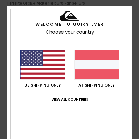
Perfekte Größe
Material
: 5
Farbe
: 5
/5
/5
Ich empfehle dieses Produkt
5
WELCOME TO QUIKSILVER
/5
Choose your country
Gonçalo
30. Juli 2026
Verifizierter Kauf
Gute Qualität
Original anzeigen - Português
Komfort
: 5
Preis-Leistungs-Verhältnis
: 5
Größe
:
/5
/5
Perfekte Größe
Material
: 5
Farbe
: 5
/5
/5
US SHIPPING ONLY
AT SHIPPING ONLY
5
VIEW ALL COUNTRIES
/5
Valerie
27. Juli 2026
Verifizierter Kauf
Bereits beantwortet