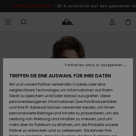
Direkt
zur
DOPPELTER RABATT
-25 % zusätzlich auf den gesamten O
Produktinformation
springen
Auf meine
MÄNNER
Kleidung
Kleidung
Shop
Surf Shop
Snow Shop
Outlet
Bestellung
Männer
Männer
Herren
zugreifen
JUNGEN
Accessoires
Accessoires
Brandneu
Fortfahren ohne zu akzeptieren
Versand
Surf Shop
Snow Shop
Outlet
FRAUEN
Kinder
Kinder
KINDER
TREFFEN SIE EINE AUSWAHL FÜR IHRE DATEN
Retouren
Wir und unsere Partner verwenden Cookies oder eine
Schuhe&
Schuhe&
Highlights
vergleichbare Technologie, um Informationen auf Ihrem
Flip-Flops
Flip-Flops
SURF
Highlights
Snow Shop
Outlet
Gerät zu speichern und/oder darauf zuzugreifen. Diese
Bezahlung
Damen
Frauen
personenbezogenen Informationen (wie Ihre Browserdaten
Snow
SNOW
und Ihre IP-Adresse) können verwendet werden, um Ihnen
Surf
Surf
personalisierte Beiträge und Inhalte zu präsentieren, um die
Geschenkkarte
Community
Leistung von Werbung und Inhalten zu messen, und um
Highlights
DOPPELTER
mehr über ihr Publikum zu erfahren, um die Produkte unserer
RABATT
Partner zu entwickeln und zu verbessern. Sie können Ihre
Quiksilver
Snow
Snow