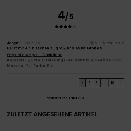
4
/5
Jorge
18. Juli 2026
Verifizierter Kauf
Es ist mir ein bisschen zu groß, und es ist Größe S.
Original anzeigen - Castellano
Komfort
: 5
Preis-Leistungs-Verhältnis
: 4
Größe
: Groß
/5
/5
Material
: 5
Farbe
: 5
/5
/5
1
2
3
...
10
>
Verifiziert von
TrustVille
ZULETZT ANGESEHENE ARTIKEL