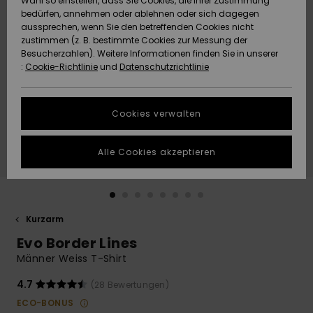
Wahl so einstellen, dass Sie Cookies, die Ihrer Zustimmung
Freedom
bedürfen, annehmen oder ablehnen oder sich dagegen
Community
aussprechen, wenn Sie den betreffenden Cookies nicht
HILFE & KONTAKT
Datenschutz
zustimmen (z. B. bestimmte Cookies zur Messung der
Brandneu
Brandneu
Besucherzahlen). Weitere Informationen finden Sie in unserer
:
Cookie-Richtlinie
und
Datenschutzrichtlinie
NACHHALTIGKEIT
Größenführer
Highlights
Highlights
SHOPS
Cookies verwalten
Starten Sie eine
Unterhaltung,
GESCHENKKARTE
um die
Alle Cookies akzeptieren
schnellste
Antwort auf Ihre
WUNSCHLISTE
Frage zu
erhalten.
Kurzarm
Unterhaltung
starten
Evo Border Lines
Finden Sie
Männer Weiss T-Shirt
Antworten auf
die häufigsten
4.7
(28 Bewertungen)
Fragen sowie
ECO-BONUS
unser