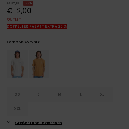
Kontaktformular.
€ 32,00
63%
€ 12,00
FAQ
ansehen
OUTLET
DOPPELTER RABATT EXTRA 25 %
Snow White
Farbe
XS
S
M
L
XL
XXL
Größentabelle ansehen