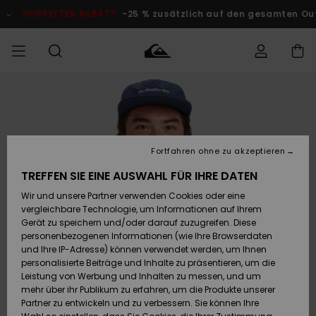
Direkt
zur
OPPELTER RABATT
-25 % zusätzlich auf den gesamten Outlet-Be
Produktinformation
springen
Auf meine
MÄNNER
Kleidung
Kleidung
Shop
Surf Shop
Snow Shop
Outlet
Bestellung
Männer
Männer
Herren
zugreifen
JUNGEN
Accessoires
Accessoires
Brandneu
Fortfahren ohne zu akzeptieren
Versand
Surf Shop
Snow Shop
Outlet
FRAUEN
Kinder
Kinder
KINDER
TREFFEN SIE EINE AUSWAHL FÜR IHRE DATEN
Retouren
Wir und unsere Partner verwenden Cookies oder eine
Schuhe&
Schuhe&
Highlights
vergleichbare Technologie, um Informationen auf Ihrem
Flip-Flops
Flip-Flops
SURF
Highlights
Snow Shop
Outlet
Gerät zu speichern und/oder darauf zuzugreifen. Diese
Bezahlung
Damen
Frauen
personenbezogenen Informationen (wie Ihre Browserdaten
Snow
SNOW
und Ihre IP-Adresse) können verwendet werden, um Ihnen
Surf
Surf
personalisierte Beiträge und Inhalte zu präsentieren, um die
Geschenkkarte
Community
Leistung von Werbung und Inhalten zu messen, und um
Highlights
DOPPELTER
mehr über ihr Publikum zu erfahren, um die Produkte unserer
RABATT
Partner zu entwickeln und zu verbessern. Sie können Ihre
Quiksilver
Snow
Snow