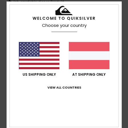
Ich empfehle dieses Produkt
5
WELCOME TO QUIKSILVER
/5
Choose your country
Juan
26. Februar 2026
Verifizierter Kauf
Mir gefallen solche Muster auf T-Shirts
Original anzeigen - Castellano
Komfort
: 5
Preis-Leistungs-Verhältnis
: 5
Größe
: Groß
/5
/5
Material
: 5
Farbe
: 5
/5
/5
Ich empfehle dieses Produkt
US SHIPPING ONLY
AT SHIPPING ONLY
4
VIEW ALL COUNTRIES
/5
Duncan
17. Februar 2026
Verifizierter Kauf
zufrieden damit.