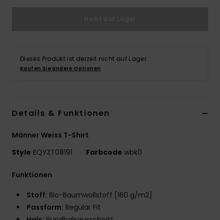
Nicht auf Lager
Dieses Produkt ist derzeit nicht auf Lager.
Kaufen Sie andere Optionen
Details & Funktionen
Männer Weiss T-Shirt
Style
EQYZT08191
Farbcode
wbk0
Funktionen
Stoff:
Bio-Baumwollstoff [160 g/m2]
Passform:
Regular Fit
Hals:
Rundhalsausschnitt