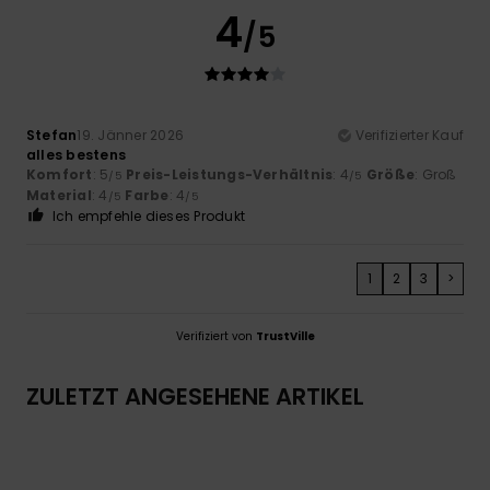
4
/5
Stefan
19. Jänner 2026
Verifizierter Kauf
alles bestens
Komfort
: 5
Preis-Leistungs-Verhältnis
: 4
Größe
: Groß
/5
/5
Material
: 4
Farbe
: 4
/5
/5
Ich empfehle dieses Produkt
1
2
3
>
Verifiziert von
TrustVille
ZULETZT ANGESEHENE ARTIKEL