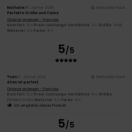
Nathalie
28. Jänner 2026
Verifizierter Kauf
Perfekte Größe und Farbe
Original anzeigen - Français
Komfort
: 4
Preis-Leistungs-Verhältnis
: 3
Größe
: Groß
/5
/5
Material
: 3
Farbe
: 4
/5
/5
5
/5
Yvan
27. Jänner 2026
Verifizierter Kauf
Alles ist perfekt
Original anzeigen - Français
Komfort
: 5
Preis-Leistungs-Verhältnis
: 5
Größe
:
/5
/5
Perfekte Größe
Material
: 5
Farbe
: 5
/5
/5
Ich empfehle dieses Produkt
5
/5