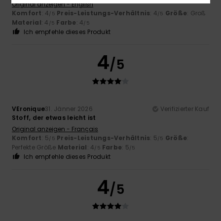
Original anzeigen - English
Komfort
: 4
Preis-Leistungs-Verhältnis
: 4
Größe
: Groß
/5
/5
Material
: 4
Farbe
: 4
/5
/5
Ich empfehle dieses Produkt
4
/5
VEronique
31. Jänner 2026
Verifizierter Kauf
Stoff, der etwas leicht ist
Original anzeigen - Français
Komfort
: 5
Preis-Leistungs-Verhältnis
: 5
Größe
:
/5
/5
Perfekte Größe
Material
: 4
Farbe
: 5
/5
/5
Ich empfehle dieses Produkt
4
/5