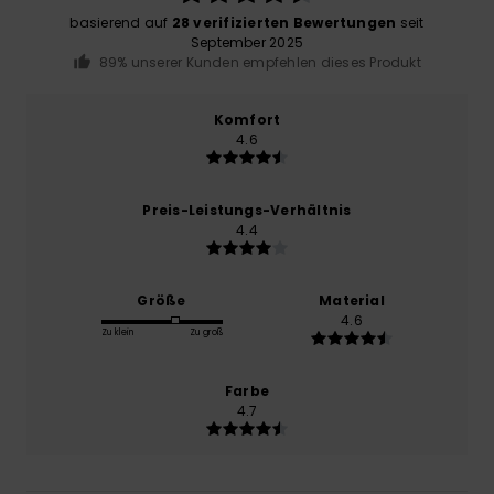
basierend auf
28 verifizierten Bewertungen
seit
September 2025
89% unserer Kunden empfehlen dieses Produkt
Komfort
4.6
Preis-Leistungs-Verhältnis
4.4
Größe
Material
4.6
Zu klein
Zu groß
Farbe
4.7