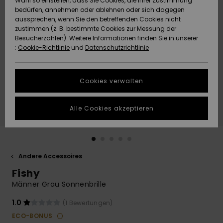
Wahl so einstellen, dass Sie Cookies, die Ihrer Zustimmung
Freedom
bedürfen, annehmen oder ablehnen oder sich dagegen
Community
aussprechen, wenn Sie den betreffenden Cookies nicht
HILFE & KONTAKT
Datenschutz
zustimmen (z. B. bestimmte Cookies zur Messung der
Brandneu
Brandneu
Besucherzahlen). Weitere Informationen finden Sie in unserer
:
Cookie-Richtlinie
und
Datenschutzrichtlinie
NACHHALTIGKEIT
Größenführer
Highlights
Highlights
SHOPS
Cookies verwalten
Starten Sie eine
Unterhaltung,
GESCHENKKARTE
um die
Alle Cookies akzeptieren
schnellste
Antwort auf Ihre
WUNSCHLISTE
Frage zu
erhalten.
Andere Accessoires
Unterhaltung
starten
Fishy
Finden Sie
Männer Grau Sonnenbrille
Antworten auf
die häufigsten
1.0
(1 Bewertungen)
Fragen sowie
ECO-BONUS
unser