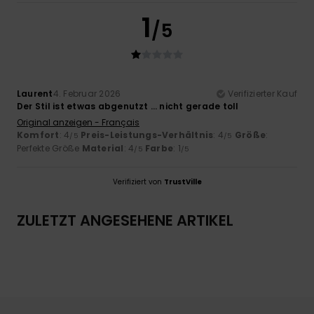
1
/5
Laurent
4. Februar 2026
Verifizierter Kauf
Der Stil ist etwas abgenutzt … nicht gerade toll
Original anzeigen - Français
Komfort
: 4
Preis-Leistungs-Verhältnis
: 4
Größe
:
/5
/5
Perfekte Größe
Material
: 4
Farbe
: 1
/5
/5
Verifiziert von
TrustVille
ZULETZT ANGESEHENE ARTIKEL