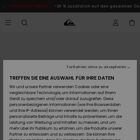
Direkt
zur
DOPPELTER RABATT
-25 % zusätzlich auf den gesamten Outlet
Produktinformation
springen
Auf meine
MÄNNER
Kleidung
Kleidung
Shop
Surf Shop
Snow Shop
Outlet
Bestellung
Männer
Männer
Herren
zugreifen
JUNGEN
Accessoires
Accessoires
Brandneu
Fortfahren ohne zu akzeptieren
Versand
Surf Shop
Snow Shop
Outlet
FRAUEN
Kinder
Kinder
KINDER
TREFFEN SIE EINE AUSWAHL FÜR IHRE DATEN
Retouren
Wir und unsere Partner verwenden Cookies oder eine
Schuhe&
Schuhe&
Highlights
vergleichbare Technologie, um Informationen auf Ihrem
Flip-Flops
Flip-Flops
SURF
Highlights
Snow Shop
Outlet
Gerät zu speichern und/oder darauf zuzugreifen. Diese
Bezahlung
Damen
Frauen
personenbezogenen Informationen (wie Ihre Browserdaten
Snow
SNOW
und Ihre IP-Adresse) können verwendet werden, um Ihnen
Surf
Surf
personalisierte Beiträge und Inhalte zu präsentieren, um die
Geschenkkarte
Community
Leistung von Werbung und Inhalten zu messen, und um
Highlights
DOPPELTER
mehr über ihr Publikum zu erfahren, um die Produkte unserer
RABATT
Partner zu entwickeln und zu verbessern. Sie können Ihre
Quiksilver
Snow
Snow