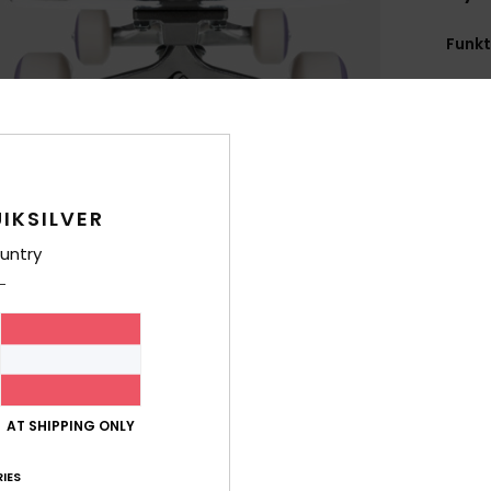
Funk
8
A
R
F
9
IKSILVER
B
K
untry
G
H
Zusa
Polyu
AT SHIPPING ONLY
Ver
IES