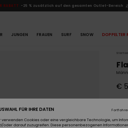
R RABATT
-25 % zusätzlich auf den gesamten Outlet-Bereich
J
R
JUNGEN
FRAUEN
SURF
SNOW
DOPPELTER 
Startse
Fl
Männ
€ 
Farb
 AUSWAHL FÜR IHRE DATEN
Fortfahre
r verwenden Cookies oder eine vergleichbare Technologie, um Info
d/oder darauf zuzugreifen. Diese personenbezogenen Informationen