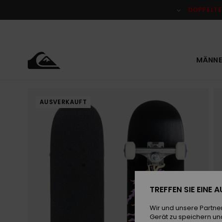
Direkt
zur
DOPPELTE
Produktinformation
springen
MÄNNE
AUSVERKAUFT
TREFFEN SIE EINE
Wir und unsere Partne
Gerät zu speichern un