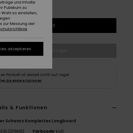
iträge und Inhalte
hr Publikum zu
 Wahl so einstellen,
gegen
es zur Messung der
1SZ
chutzrichtlinie
ies akzeptieren
Nicht auf Lager
ses Produkt ist derzeit nicht auf Lager.
fen Sie andere Optionen
ils & Funktionen
er Schwarz Komplettes Longboard
EGL22FBK82
Farbcode
kvj0