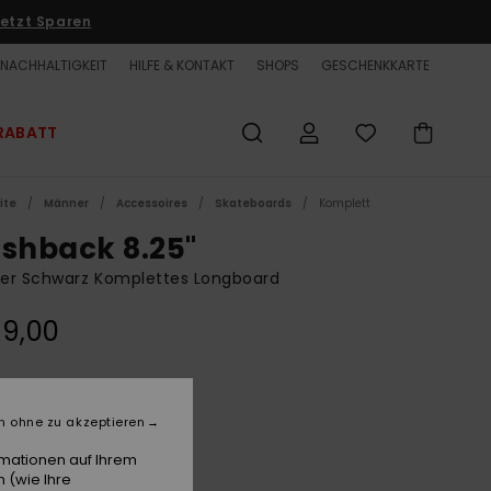
etzt Sparen
NACHHALTIGKEIT
HILFE & KONTAKT
SHOPS
GESCHENKKARTE
RABATT
ite
Männer
Accessoires
Skateboards
Komplett
ashback 8.25"
er Schwarz Komplettes Longboard
59,00
True Black
e
n ohne zu akzeptieren
rmationen auf Ihrem
 (wie Ihre