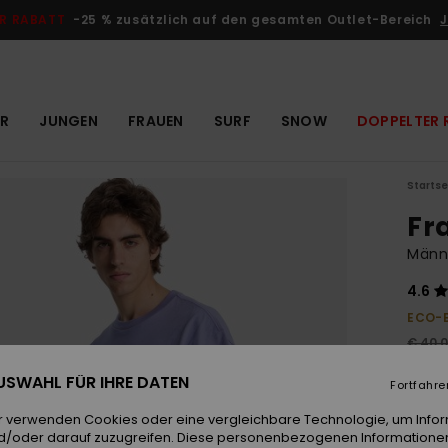
R RABATT
-25 % zusätzlich auf den gesamten Outlet-Bereich
J
R
JUNGEN
FRAUEN
SURF
SNOW
DOPPELTER 
Startse
Fr
Männe
4.6
ECO-
€ 40,
€ 1
 AUSWAHL FÜR IHRE DATEN
Fortfahre
OUTL
r verwenden Cookies oder eine vergleichbare Technologie, um Info
DOPPE
d/oder darauf zuzugreifen. Diese personenbezogenen Informationen