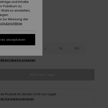
iträge und Inhalte
hr Publikum zu
Daybreak
e
 Wahl so einstellen,
gegen
es zur Messung der
chutzrichtlinie
ies akzeptieren
S
S
M
L
XL
XXL
ößentabelle ansehen
Nicht auf Lager
ses Produkt ist derzeit nicht auf Lager.
fen Sie andere Optionen