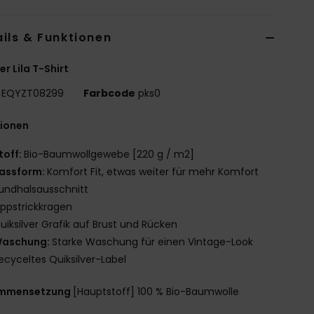
ils & Funktionen
r Lila T-Shirt
EQYZT08299
Farbcode
pks0
tionen
toff:
Bio-Baumwollgewebe [220 g / m2]
assform:
Komfort Fit, etwas weiter für mehr Komfort
undhalsausschnitt
ippstrickkragen
uiksilver Grafik auf Brust und Rücken
aschung:
Starke Waschung für einen Vintage-Look
ecyceltes Quiksilver-Label
mmensetzung
[Hauptstoff] 100 % Bio-Baumwolle