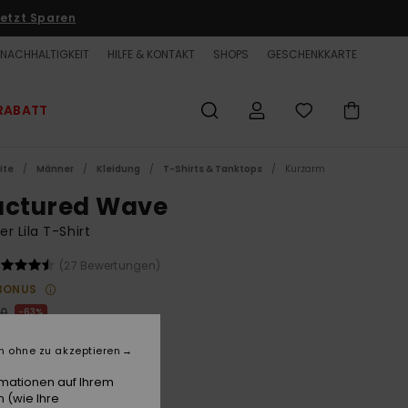
etzt Sparen
NACHHALTIGKEIT
HILFE & KONTAKT
SHOPS
GESCHENKKARTE
RABATT
ite
Männer
Kleidung
T-Shirts & Tanktops
Kurzarm
actured Wave
r Lila T-Shirt
(27 Bewertungen)
BONUS
00
63%
5,00
n ohne zu akzeptieren
ET
rmationen auf Ihrem
LTER RABATT EXTRA 25 %
 (wie Ihre