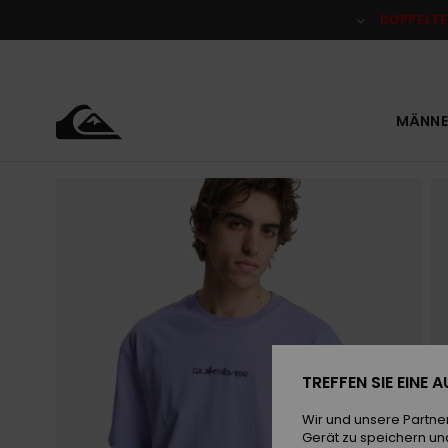
Direkt
zur
DOPPELTE
Produktinformation
springen
MÄNNE
TREFFEN SIE EINE
Wir und unsere Partne
Gerät zu speichern un