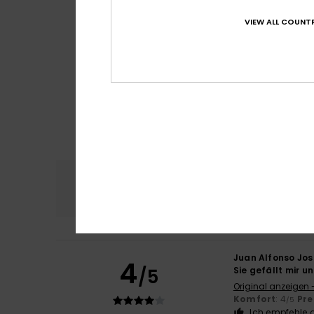
VIEW ALL COUNTR
Komfort
Preis
4.7
Juan Alfonso Jos
4
/5
Sie gefällt mir un
Original anzeigen 
Komfort
: 4
Pre
/5
Ich empfehle d