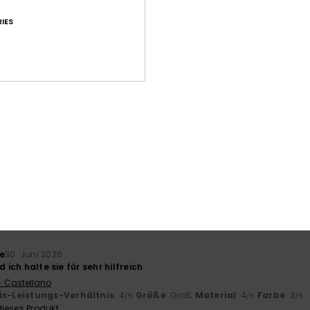
IES
Durchschnittliche Bewertung
4.6
/5
basierend auf
27 verifizierten Bewertungen
seit Jänner 2026
78% unserer Kunden empfehlen dieses Produkt
-Leistungs-Verhältnis
Größe
Mat
4.7
Zu klein
Zu groß
e
30. Juni 2026
d ich halte sie für sehr hilfreich
- Castellano
is-Leistungs-Verhältnis
: 4
Größe
: Groß
Material
: 4
Farbe
: 3
/5
/5
/5
ieses Produkt