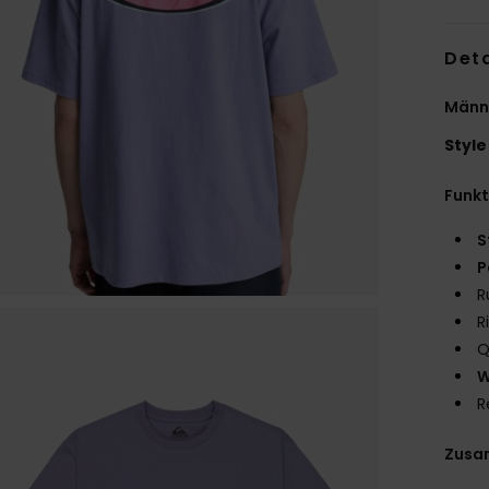
Deta
Männe
Style
Funk
S
P
R
R
Q
W
R
Zusa