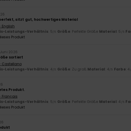
026
 perfekt, sitzt gut, hochwertiges Material
- English
is-Leistungs-Verhältnis
: 5
Größe
: Perfekte Größe
Material
: 5
Fa
/5
/5
ieses Produkt
 Juni 2026
öße sortiert
- Castellano
is-Leistungs-Verhältnis
: 4
Größe
: Zu groß
Material
: 4
Farbe
: 4
/5
/5
26
etes Produkt.
- Français
is-Leistungs-Verhältnis
: 5
Größe
: Perfekte Größe
Material
: 4
Fa
/5
/5
ieses Produkt
26
rodukt