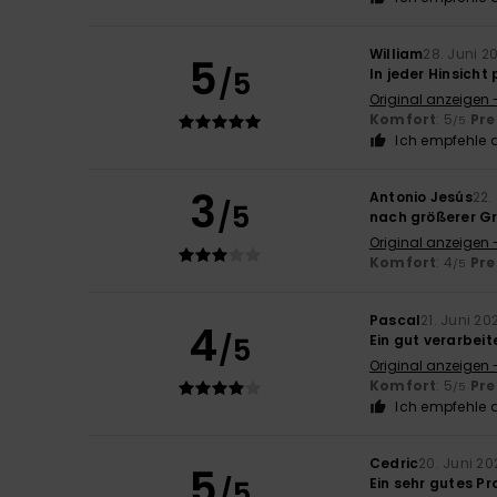
William
28. Juni 2
5
/5
In jeder Hinsicht
Original anzeigen 
Komfort
: 5
Pre
/5
Ich empfehle d
3
Antonio Jesús
22.
/5
nach größerer Gr
Original anzeigen 
Komfort
: 4
Pre
/5
Pascal
21. Juni 20
4
/5
Ein gut verarbeit
Original anzeigen 
Komfort
: 5
Pre
/5
Ich empfehle d
Cedric
20. Juni 20
5
/5
Ein sehr gutes P