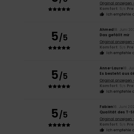
Original anzeigen 
Komfort
: 5
Pre
/5
Ich empfehle d
Ahmed
18. Juni 20
5
/5
Das gefällt mir
Original anzeigen -
Komfort
: 5
Pre
/5
Ich empfehle d
Anne-Laure
18. J
5
/5
Es besteht aus ö
Original anzeigen 
Komfort
: 5
Pre
/5
Ich empfehle d
Fabien
16. Juni 20
5
/5
Qualität des T-Sh
Original anzeigen 
Komfort
: 5
Pre
/5
Ich empfehle d