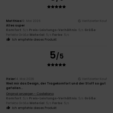
Matthias
19. Mai 2026
Verifizierter Kauf
Alles super
Komfort
: 5
Preis-Leistungs-Verhältnis
: 5
Größe
:
/5
/5
Perfekte Größe
Material
: 5
Farbe
: 5
/5
/5
Ich empfehle dieses Produkt
5
/5
Itziar
14. Mai 2026
Verifizierter Kauf
Weil mir das Design, der Tragekomfort und der Stoff so gut
gefallen…
Original anzeigen - Castellano
Komfort
: 5
Preis-Leistungs-Verhältnis
: 5
Größe
:
/5
/5
Perfekte Größe
Material
: 5
Farbe
: 5
/5
/5
Ich empfehle dieses Produkt