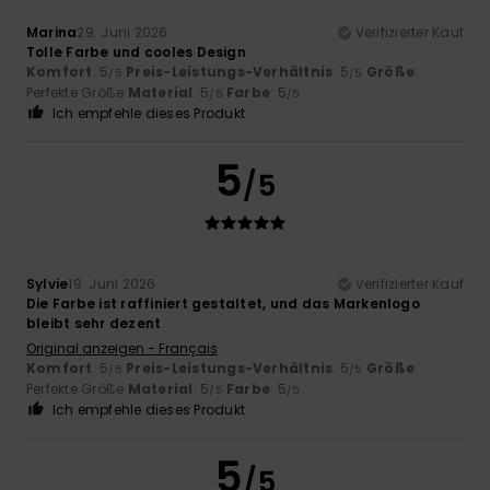
Marina
29. Juni 2026
Verifizierter Kauf
Tolle Farbe und cooles Design
Komfort
: 5
Preis-Leistungs-Verhältnis
: 5
Größe
:
/5
/5
Perfekte Größe
Material
: 5
Farbe
: 5
/5
/5
Ich empfehle dieses Produkt
5
/5
Sylvie
19. Juni 2026
Verifizierter Kauf
Die Farbe ist raffiniert gestaltet, und das Markenlogo
bleibt sehr dezent
Original anzeigen - Français
Komfort
: 5
Preis-Leistungs-Verhältnis
: 5
Größe
:
/5
/5
Perfekte Größe
Material
: 5
Farbe
: 5
/5
/5
Ich empfehle dieses Produkt
5
/5