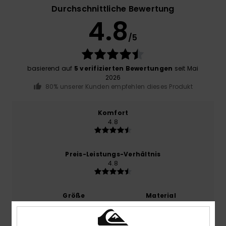
Durchschnittliche Bewertung
4.8
/5
basierend auf
5 verifizierten Bewertungen
seit Mai
2026
80% unserer Kunden empfehlen dieses Produkt
Komfort
4.8
Preis-Leistungs-Verhältnis
4.8
Größe
Material
4.6
Zu klein
Zu groß