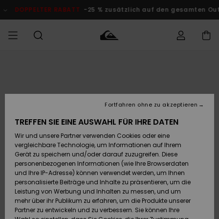
Direkt
zur
DOPPELTER RABATT
-25 % zusätzlich auf den gesamten O
Produktinformation
springen
Auf meine
MÄNNER
Kleidung
Kleidung
Shop
Surf Shop
Snow Shop
Outlet
Bestellung
Männer
Männer
Herren
zugreifen
JUNGEN
Accessoires
Accessoires
Brandneu
Fortfahren ohne zu akzeptieren
Versand
Surf Shop
Snow Shop
Outlet
FRAUEN
Kinder
Kinder
KINDER
TREFFEN SIE EINE AUSWAHL FÜR IHRE DATEN
Retouren
Wir und unsere Partner verwenden Cookies oder eine
Schuhe&
Schuhe&
Highlights
vergleichbare Technologie, um Informationen auf Ihrem
Flip-Flops
Flip-Flops
SURF
Highlights
Snow Shop
Outlet
Gerät zu speichern und/oder darauf zuzugreifen. Diese
Bezahlung
Damen
Frauen
personenbezogenen Informationen (wie Ihre Browserdaten
Snow
SNOW
und Ihre IP-Adresse) können verwendet werden, um Ihnen
Surf
Surf
personalisierte Beiträge und Inhalte zu präsentieren, um die
Geschenkkarte
Community
Leistung von Werbung und Inhalten zu messen, und um
Highlights
DOPPELTER
mehr über ihr Publikum zu erfahren, um die Produkte unserer
RABATT
Partner zu entwickeln und zu verbessern. Sie können Ihre
Quiksilver
Snow
Snow