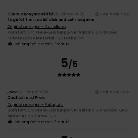
Client anonyme vérifié
23. Jänner 2026
Verifizierter Kauf
Es gefällt mir, es ist dick und sehr bequem.
Original anzeigen - Castellano
Komfort
: 5
Preis-Leistungs-Verhältnis
: 5
Größe
:
/5
/5
Perfekte Größe
Material
: 5
Farbe
: 5
/5
/5
Ich empfehle dieses Produkt
5
/5
Joao
20. Jänner 2026
Verifizierter Kauf
Qualität und Preis
Original anzeigen - Português
Komfort
: 5
Preis-Leistungs-Verhältnis
: 5
Größe
: Groß
/5
/5
Material
: 5
Farbe
: 5
/5
/5
Ich empfehle dieses Produkt