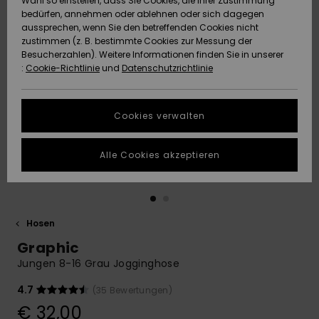
Wahl so einstellen, dass Sie Cookies, die Ihrer Zustimmung
Freedom
bedürfen, annehmen oder ablehnen oder sich dagegen
Community
aussprechen, wenn Sie den betreffenden Cookies nicht
HILFE & KONTAKT
Datenschutz
zustimmen (z. B. bestimmte Cookies zur Messung der
Brandneu
Brandneu
Besucherzahlen). Weitere Informationen finden Sie in unserer
:
Cookie-Richtlinie
und
Datenschutzrichtlinie
NACHHALTIGKEIT
Größenführer
Highlights
Highlights
SHOPS
Cookies verwalten
Starten Sie eine
Unterhaltung,
GESCHENKKARTE
um die
Alle Cookies akzeptieren
schnellste
Antwort auf Ihre
WUNSCHLISTE
Frage zu
erhalten.
Hosen
Unterhaltung
starten
Graphic
Finden Sie
Jungen 8-16 Grau Jogginghose
Antworten auf
die häufigsten
4.7
(35 Bewertungen)
Fragen sowie
€ 32,00
unser