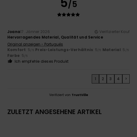
5
/5
Joana
17. Jänner 2026
Verifizierter Kauf
Hervorragendes Material, Qualität und Service
Original anzeigen - Português
Komfort
: 5
Preis-Leistungs-Verhältnis
: 5
Material
: 5
/5
/5
/5
Farbe
: 5
/5
Ich empfehle dieses Produkt
1
2
3
4
>
Verifiziert von
TrustVille
ZULETZT ANGESEHENE ARTIKEL