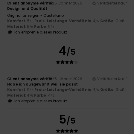
Client anonyme vérifié
25. Jänner 2026
Verifizierter Kauf
Design und Qualität
Original anzeigen - Castellano
Komfort
: 5
Preis-Leistungs-Verhältnis
: 4
Größe
: Groß
/5
/5
Material
: 5
Farbe
: 5
/5
/5
Ich empfehle dieses Produkt
4
/5
Client anonyme vérifié
25. Jänner 2026
Verifizierter Kauf
Habe ich ausgewählt weil sie passt
Komfort
: 5
Preis-Leistungs-Verhältnis
: 4
Größe
: Groß
/5
/5
Material
: 4
Farbe
: 4
/5
/5
Ich empfehle dieses Produkt
5
/5