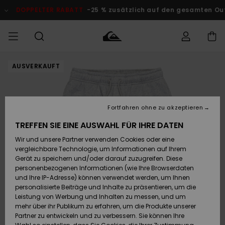
Direkt
zur
DOPPELTER RABATT
-25 % zusätzlich auf den gesamten O
Produktinformation
springen
AUSVERKAUFT
Auf meine
MÄNNER
Kleidung
Kleidung
Shop
Surf Shop
Snow Shop
Outlet
Bestellung
Männer
Männer
Herren
zugreifen
JUNGEN
Accessoires
Accessoires
Brandneu
Fortfahren ohne zu akzeptieren
Versand
Surf Shop
Snow Shop
Outlet
FRAUEN
Kinder
Kinder
KINDER
TREFFEN SIE EINE AUSWAHL FÜR IHRE DATEN
Retouren
Wir und unsere Partner verwenden Cookies oder eine
Schuhe&
Schuhe&
Highlights
vergleichbare Technologie, um Informationen auf Ihrem
Flip-Flops
Flip-Flops
SURF
Highlights
Snow Shop
Outlet
Gerät zu speichern und/oder darauf zuzugreifen. Diese
Bezahlung
Damen
Frauen
personenbezogenen Informationen (wie Ihre Browserdaten
Snow
SNOW
und Ihre IP-Adresse) können verwendet werden, um Ihnen
Surf
Surf
personalisierte Beiträge und Inhalte zu präsentieren, um die
Geschenkkarte
Community
Leistung von Werbung und Inhalten zu messen, und um
Highlights
DOPPELTER
mehr über ihr Publikum zu erfahren, um die Produkte unserer
RABATT
Partner zu entwickeln und zu verbessern. Sie können Ihre
Quiksilver
Snow
Snow