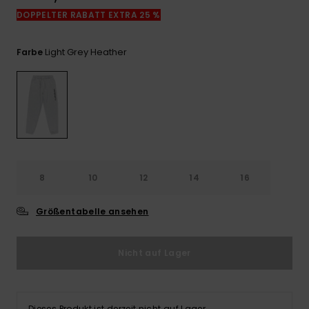
Kontaktformular.
DOPPELTER RABATT EXTRA 25 %
FAQ
ansehen
Light Grey Heather
Farbe
8
10
12
14
16
Größentabelle ansehen
Nicht auf Lager
Dieses Produkt ist derzeit nicht auf Lager.