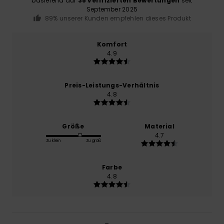
basierend auf
35 verifizierten Bewertungen
seit
September 2025
89% unserer Kunden empfehlen dieses Produkt
Komfort
4.9
Preis-Leistungs-Verhältnis
4.8
Größe
Material
4.7
Zu klein
Zu groß
Farbe
4.8