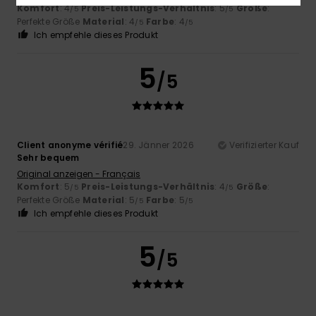
Komfort
: 4
Preis-Leistungs-Verhältnis
: 5
Größe
:
/5
/5
Perfekte Größe
Material
: 4
Farbe
: 4
/5
/5
Ich empfehle dieses Produkt
5
/5
Client anonyme vérifié
29. Jänner 2026
Verifizierter Kauf
Sehr bequem
Original anzeigen - Français
Komfort
: 5
Preis-Leistungs-Verhältnis
: 4
Größe
:
/5
/5
Perfekte Größe
Material
: 5
Farbe
: 5
/5
/5
Ich empfehle dieses Produkt
5
/5