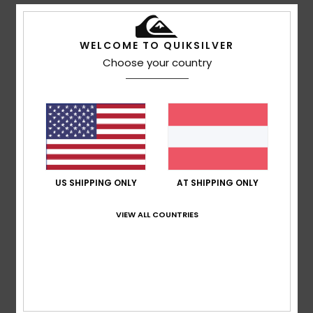
5
/5
WELCOME TO QUIKSILVER
Choose your country
Client anonyme vérifié
12. Februar 2026
Verifizierter Kauf
Mein Sohn liebt es
Original anzeigen - Français
Preis-Leistungs-Verhältnis
: 5
Größe
: Groß
Material
: 5
/5
/5
Farbe
: 5
/5
Ich empfehle dieses Produkt
US SHIPPING ONLY
AT SHIPPING ONLY
4
/5
VIEW ALL COUNTRIES
Client anonyme vérifié
7. Februar 2026
Verifizierter Kauf
Praktikabilität und Passform
Original anzeigen - Italiano