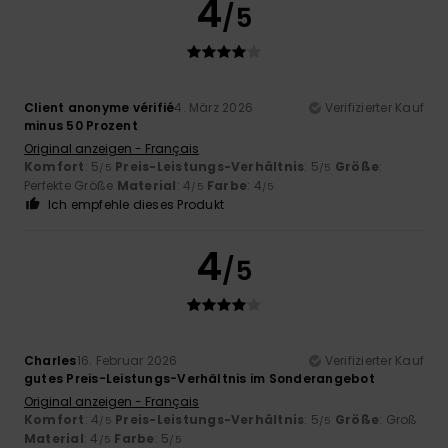
4
/5
Client anonyme vérifié
4. März 2026
Verifizierter Kauf
minus 50 Prozent
Original anzeigen - Français
Komfort
: 5
Preis-Leistungs-Verhältnis
: 5
Größe
:
/5
/5
Perfekte Größe
Material
: 4
Farbe
: 4
/5
/5
Ich empfehle dieses Produkt
4
/5
Charles
16. Februar 2026
Verifizierter Kauf
gutes Preis-Leistungs-Verhältnis im Sonderangebot
Original anzeigen - Français
Komfort
: 4
Preis-Leistungs-Verhältnis
: 5
Größe
: Groß
/5
/5
Material
: 4
Farbe
: 5
/5
/5