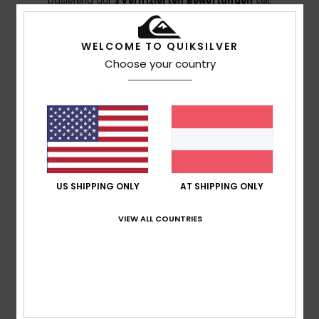
basierend auf
3 verifizierten Bewertungen
seit
Jänner 2026
67% unserer Kunden empfehlen dieses Produkt
WELCOME TO QUIKSILVER
Choose your country
Komfort
4.7
Preis-Leistungs-Verhältnis
4.7
Größe
Material
US SHIPPING ONLY
AT SHIPPING ONLY
5.0
Zu klein
Zu groß
VIEW ALL COUNTRIES
Farbe
5.0