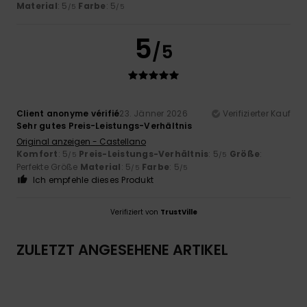
Material
: 5
Farbe
: 5
/5
/5
5
/5
Client anonyme vérifié
23. Jänner 2026
Verifizierter Kauf
Sehr gutes Preis-Leistungs-Verhältnis
Original anzeigen - Castellano
Komfort
: 5
Preis-Leistungs-Verhältnis
: 5
Größe
:
/5
/5
Perfekte Größe
Material
: 5
Farbe
: 5
/5
/5
Ich empfehle dieses Produkt
Verifiziert von
TrustVille
ZULETZT ANGESEHENE ARTIKEL