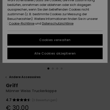
Wahl so einstellen, dass Sie Cookies, die Ihrer Zustimmung
Freedom
bedürfen, annehmen oder ablehnen oder sich dagegen
Community
aussprechen, wenn Sie den betreffenden Cookies nicht
HILFE & KONTAKT
Datenschutz
zustimmen (z. B. bestimmte Cookies zur Messung der
Brandneu
Brandneu
Besucherzahlen). Weitere Informationen finden Sie in unserer
:
Cookie-Richtlinie
und
Datenschutzrichtlinie
NACHHALTIGKEIT
Größenführer
Highlights
Highlights
SHOPS
Cookies verwalten
Starten Sie eine
Unterhaltung,
GESCHENKKARTE
um die
Alle Cookies akzeptieren
schnellste
Antwort auf Ihre
WUNSCHLISTE
Frage zu
erhalten.
Andere Accessoires
Unterhaltung
starten
Griff
Finden Sie
Männer Weiss Truckerkappe
Antworten auf
die häufigsten
4.7
(3 Bewertungen)
Fragen sowie
€ 30,00
unser