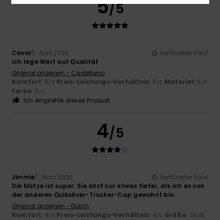
5
/5
Cesar
5. April 2026
Verifizierter Kauf
Ich lege Wert auf Qualität
Original anzeigen - Castellano
Komfort
: 5
Preis-Leistungs-Verhältnis
: 5
Material
: 5
/5
/5
/5
Farbe
: 5
/5
Ich empfehle dieses Produkt
4
/5
Jimmie
7. März 2026
Verifizierter Kauf
Die Mütze ist super. Sie sitzt nur etwas tiefer, als ich es von
der anderen Quiksilver-Trucker-Cap gewohnt bin.
Original anzeigen - Dutch
Komfort
: 4
Preis-Leistungs-Verhältnis
: 4
Größe
: Groß
/5
/5