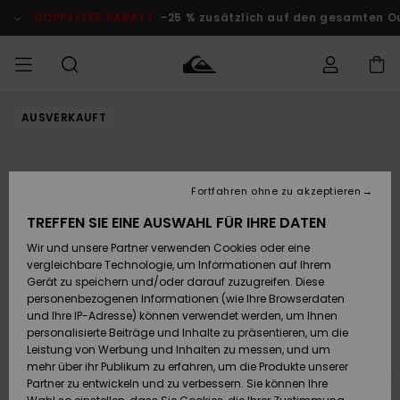
Direkt
zur
DOPPELTER RABATT
-25 % zusätzlich auf den gesamten O
Produktinformation
springen
AUSVERKAUFT
Auf meine
MÄNNER
Kleidung
Kleidung
Shop
Surf Shop
Snow Shop
Outlet
Bestellung
Männer
Männer
Herren
zugreifen
JUNGEN
Accessoires
Accessoires
Brandneu
Fortfahren ohne zu akzeptieren
Versand
Surf Shop
Snow Shop
Outlet
FRAUEN
Kinder
Kinder
KINDER
TREFFEN SIE EINE AUSWAHL FÜR IHRE DATEN
Retouren
Wir und unsere Partner verwenden Cookies oder eine
Schuhe&
Schuhe&
Highlights
vergleichbare Technologie, um Informationen auf Ihrem
Flip-Flops
Flip-Flops
SURF
Highlights
Snow Shop
Outlet
Gerät zu speichern und/oder darauf zuzugreifen. Diese
Bezahlung
Damen
Frauen
personenbezogenen Informationen (wie Ihre Browserdaten
Snow
SNOW
und Ihre IP-Adresse) können verwendet werden, um Ihnen
Surf
Surf
personalisierte Beiträge und Inhalte zu präsentieren, um die
Geschenkkarte
Community
Leistung von Werbung und Inhalten zu messen, und um
Highlights
DOPPELTER
mehr über ihr Publikum zu erfahren, um die Produkte unserer
RABATT
Partner zu entwickeln und zu verbessern. Sie können Ihre
Quiksilver
Snow
Snow