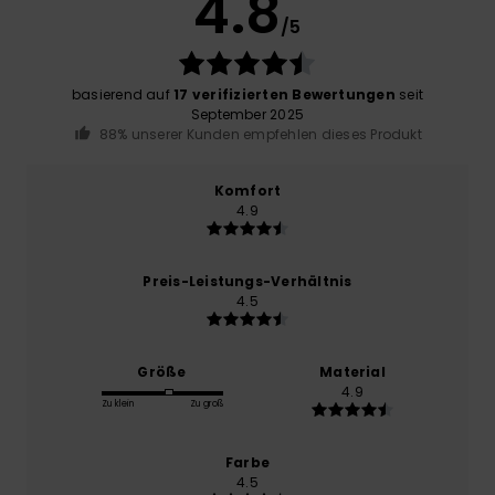
4.8
/5
basierend auf
17 verifizierten Bewertungen
seit
September 2025
88% unserer Kunden empfehlen dieses Produkt
Komfort
4.9
Preis-Leistungs-Verhältnis
4.5
Größe
Material
4.9
Zu klein
Zu groß
Farbe
4.5