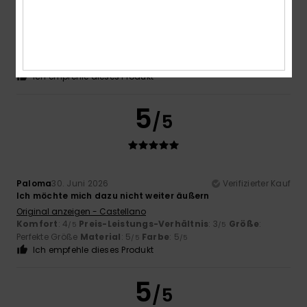
Ana
6. Juli 2026
Verifizierter Kauf
Perfekt und von sehr guter Qualität
Original anzeigen - Português
Komfort
: 5
Preis-Leistungs-Verhältnis
: 5
Größe
:
/5
/5
Perfekte Größe
Material
: 5
Farbe
: 5
/5
/5
Ich empfehle dieses Produkt
5
/5
Paloma
30. Juni 2026
Verifizierter Kauf
Ich möchte mich dazu nicht weiter äußern
Original anzeigen - Castellano
Komfort
: 4
Preis-Leistungs-Verhältnis
: 3
Größe
:
/5
/5
Perfekte Größe
Material
: 5
Farbe
: 5
/5
/5
Ich empfehle dieses Produkt
5
/5