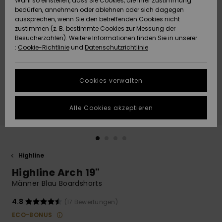
Wahl so einstellen, dass Sie Cookies, die Ihrer Zustimmung
Freedom
bedürfen, annehmen oder ablehnen oder sich dagegen
Community
aussprechen, wenn Sie den betreffenden Cookies nicht
HILFE & KONTAKT
Datenschutz
zustimmen (z. B. bestimmte Cookies zur Messung der
Brandneu
Brandneu
Besucherzahlen). Weitere Informationen finden Sie in unserer
:
Cookie-Richtlinie
und
Datenschutzrichtlinie
NACHHALTIGKEIT
Größenführer
Highlights
Highlights
SHOPS
Cookies verwalten
Starten Sie eine
Unterhaltung,
GESCHENKKARTE
um die
Alle Cookies akzeptieren
schnellste
Antwort auf Ihre
WUNSCHLISTE
Frage zu
erhalten.
Highline
Unterhaltung
starten
Highline Arch 19"
Finden Sie
Männer Blau Boardshorts
Antworten auf
die häufigsten
4.8
(17 Bewertungen)
Fragen sowie
ECO-BONUS
unser