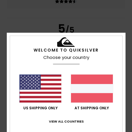
5
/5
WELCOME TO QUIKSILVER
Gomes
6. Juli 2026
Verifizierter Kauf
Choose your country
Mein Sohn war begeistert. Der Stoff ist sehr luftig und
angenehm zu tragen.
Original anzeigen - Português
Komfort
: 5
Preis-Leistungs-Verhältnis
: 5
Größe
: Zu
/5
/5
groß
Material
: 5
Farbe
: 5
/5
/5
Ich empfehle dieses Produkt
5
/5
US SHIPPING ONLY
AT SHIPPING ONLY
VIEW ALL COUNTRIES