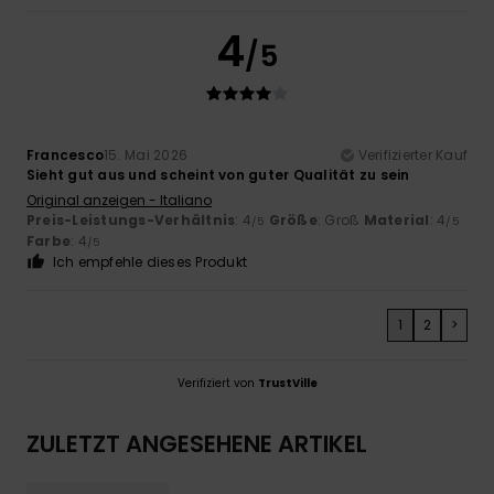
4
/5
Francesco
15. Mai 2026
Verifizierter Kauf
Sieht gut aus und scheint von guter Qualität zu sein
Original anzeigen - Italiano
Preis-Leistungs-Verhältnis
: 4
Größe
: Groß
Material
: 4
/5
/5
Farbe
: 4
/5
Ich empfehle dieses Produkt
1
2
>
Verifiziert von
TrustVille
ZULETZT ANGESEHENE ARTIKEL