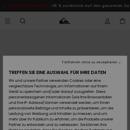
Direkt
zur
DOPPELTER RABATT
-25 % zusätzlich auf den gesamten O
Produktinformation
springen
Auf meine
MÄNNER
Kleidung
Kleidung
Shop
Surf Shop
Snow Shop
Outlet
Bestellung
Männer
Männer
Herren
zugreifen
JUNGEN
Accessoires
Accessoires
Brandneu
Fortfahren ohne zu akzeptieren
Versand
Surf Shop
Snow Shop
Outlet
FRAUEN
Kinder
Kinder
KINDER
TREFFEN SIE EINE AUSWAHL FÜR IHRE DATEN
Retouren
Wir und unsere Partner verwenden Cookies oder eine
Schuhe&
Schuhe&
Highlights
vergleichbare Technologie, um Informationen auf Ihrem
Flip-Flops
Flip-Flops
SURF
Highlights
Snow Shop
Outlet
Gerät zu speichern und/oder darauf zuzugreifen. Diese
Bezahlung
Damen
Frauen
personenbezogenen Informationen (wie Ihre Browserdaten
Snow
SNOW
und Ihre IP-Adresse) können verwendet werden, um Ihnen
Surf
Surf
personalisierte Beiträge und Inhalte zu präsentieren, um die
Geschenkkarte
Community
Leistung von Werbung und Inhalten zu messen, und um
Highlights
DOPPELTER
mehr über ihr Publikum zu erfahren, um die Produkte unserer
RABATT
Partner zu entwickeln und zu verbessern. Sie können Ihre
Quiksilver
Snow
Snow