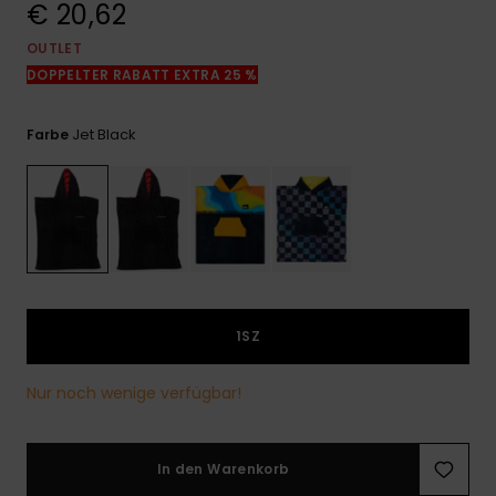
€ 20,62
Kontaktformular.
OUTLET
FAQ
ansehen
DOPPELTER RABATT EXTRA 25 %
Jet Black
Farbe
1SZ
Nur noch wenige verfügbar!
In den Warenkorb