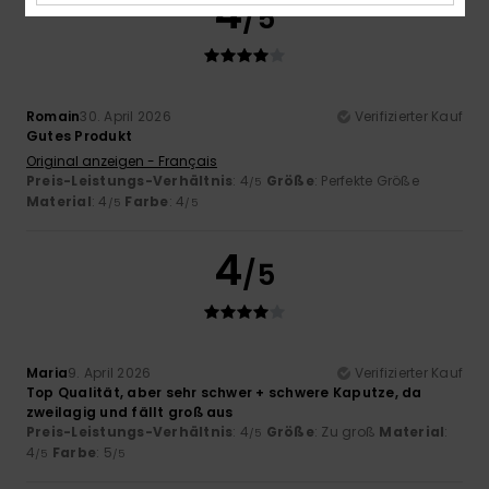
4
/5
Romain
30. April 2026
Verifizierter Kauf
Gutes Produkt
Original anzeigen - Français
Preis-Leistungs-Verhältnis
: 4
Größe
: Perfekte Größe
/5
Material
: 4
Farbe
: 4
/5
/5
4
/5
Maria
9. April 2026
Verifizierter Kauf
Top Qualität, aber sehr schwer + schwere Kaputze, da
zweilagig und fällt groß aus
Preis-Leistungs-Verhältnis
: 4
Größe
: Zu groß
Material
:
/5
4
Farbe
: 5
/5
/5