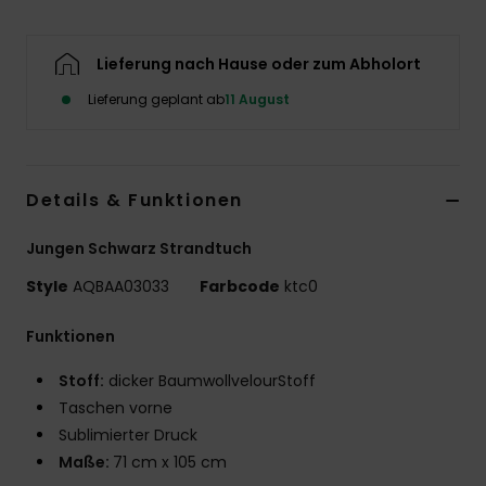
Lieferung nach Hause oder zum Abholort
Lieferung geplant ab
11 August
Details & Funktionen
Jungen Schwarz Strandtuch
Style
AQBAA03033
Farbcode
ktc0
Funktionen
Stoff:
dicker BaumwollvelourStoff
Taschen vorne
Sublimierter Druck
Maße:
71 cm x 105 cm