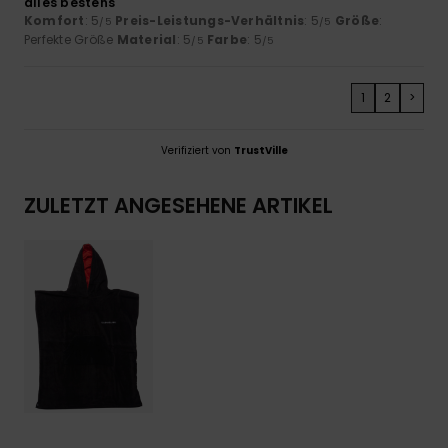
alles bestens
Komfort
: 5
Preis-Leistungs-Verhältnis
: 5
Größe
:
/5
/5
Perfekte Größe
Material
: 5
Farbe
: 5
/5
/5
1
2
>
Verifiziert von
TrustVille
ZULETZT ANGESEHENE ARTIKEL