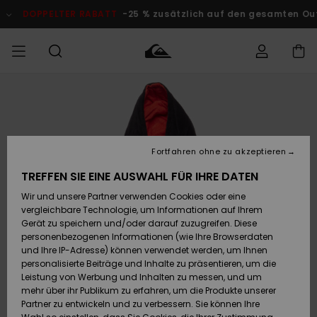
Direkt
zur
PPELTER RABATT
-25 % zusätzlich auf den gesamten Outlet-Be
Produktinformation
springen
Auf meine
MÄNNER
Kleidung
Kleidung
Shop
Surf Shop
Snow Shop
Outlet
Bestellung
Männer
Männer
Herren
zugreifen
JUNGEN
Accessoires
Accessoires
Brandneu
Fortfahren ohne zu akzeptieren
Versand
Surf Shop
Snow Shop
Outlet
FRAUEN
Kinder
Kinder
KINDER
TREFFEN SIE EINE AUSWAHL FÜR IHRE DATEN
Retouren
Wir und unsere Partner verwenden Cookies oder eine
Schuhe&
Schuhe&
Highlights
vergleichbare Technologie, um Informationen auf Ihrem
Flip-Flops
Flip-Flops
SURF
Highlights
Snow Shop
Outlet
Gerät zu speichern und/oder darauf zuzugreifen. Diese
Bezahlung
Damen
Frauen
personenbezogenen Informationen (wie Ihre Browserdaten
Snow
SNOW
und Ihre IP-Adresse) können verwendet werden, um Ihnen
Surf
Surf
personalisierte Beiträge und Inhalte zu präsentieren, um die
Geschenkkarte
Community
Leistung von Werbung und Inhalten zu messen, und um
Highlights
DOPPELTER
mehr über ihr Publikum zu erfahren, um die Produkte unserer
RABATT
Partner zu entwickeln und zu verbessern. Sie können Ihre
Quiksilver
Snow
Snow