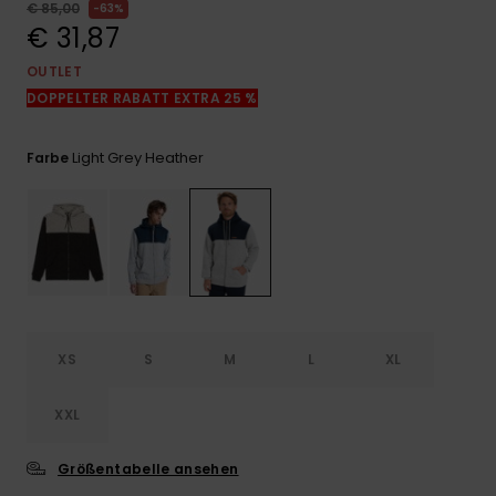
Kontaktformular.
€ 85,00
63%
€ 31,87
FAQ
ansehen
OUTLET
DOPPELTER RABATT EXTRA 25 %
Light Grey Heather
Farbe
XS
S
M
L
XL
XXL
Größentabelle ansehen