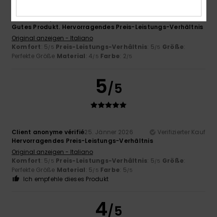
Client anonyme vérifié
25. Jänner 2026
Verifizierter Kauf
Gutes Produkt. Hervorragendes Preis-Leistungs-Verhältnis
Original anzeigen - Italiano
Komfort
: 5
Preis-Leistungs-Verhältnis
: 5
Größe
:
/5
/5
Perfekte Größe
Material
: 4
Farbe
: 2
/5
/5
5
/5
Client anonyme vérifié
25. Jänner 2026
Verifizierter Kauf
Hervorragendes Preis-Leistungs-Verhältnis
Original anzeigen - Italiano
Komfort
: 5
Preis-Leistungs-Verhältnis
: 5
Größe
:
/5
/5
Perfekte Größe
Material
: 5
Farbe
: 5
/5
/5
Ich empfehle dieses Produkt
4
/5