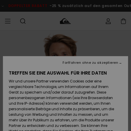
Direkt
zur
DOPPELTER RABATT
-25 % zusätzlich auf den gesamten O
Produktinformation
springen
Auf meine
MÄNNER
Kleidung
Kleidung
Shop
Surf Shop
Snow Shop
Outlet
Bestellung
Männer
Männer
Herren
zugreifen
JUNGEN
Accessoires
Accessoires
Brandneu
Fortfahren ohne zu akzeptieren
Versand
Surf Shop
Snow Shop
Outlet
FRAUEN
Kinder
Kinder
KINDER
TREFFEN SIE EINE AUSWAHL FÜR IHRE DATEN
Retouren
Wir und unsere Partner verwenden Cookies oder eine
Schuhe&
Schuhe&
Highlights
vergleichbare Technologie, um Informationen auf Ihrem
Flip-Flops
Flip-Flops
SURF
Highlights
Snow Shop
Outlet
Gerät zu speichern und/oder darauf zuzugreifen. Diese
Bezahlung
Damen
Frauen
personenbezogenen Informationen (wie Ihre Browserdaten
Snow
SNOW
und Ihre IP-Adresse) können verwendet werden, um Ihnen
Surf
Surf
personalisierte Beiträge und Inhalte zu präsentieren, um die
Geschenkkarte
Community
Leistung von Werbung und Inhalten zu messen, und um
Highlights
DOPPELTER
mehr über ihr Publikum zu erfahren, um die Produkte unserer
RABATT
Partner zu entwickeln und zu verbessern. Sie können Ihre
Quiksilver
Snow
Snow