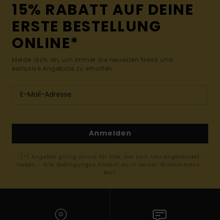
15% RABATT AUF DEINE
ERSTE BESTELLUNG
ONLINE*
Melde dich an, um immer die neuesten News und
exklusive Angebote zu erhalten.
Anmelden
(*) Angebot gültig online für alle, die sich neu angemeldet
haben - Alle Bedingungen findest du in deiner Willkommens-
Mail