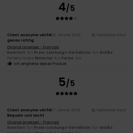
4
/5
Client anonyme vérifié
18. Jänner 2026
Verifizierter Kauf
genau richtig
Original anzeigen - Français
Komfort
: 4
Preis-Leistungs-Verhältnis
: 4
Größe
:
/5
/5
Perfekte Größe
Material
: 4
Farbe
: 4
/5
/5
Ich empfehle dieses Produkt
5
/5
Client anonyme vérifié
17. Jänner 2026
Verifizierter Kauf
Bequem und leicht
Original anzeigen - Français
Komfort
: 5
Preis-Leistungs-Verhältnis
: 5
Größe
:
/5
/5