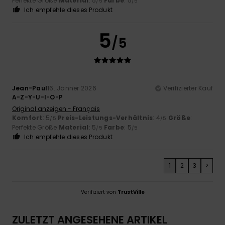
Perfekte Größe
Material
: 5
Farbe
: 5
/5
/5
Ich empfehle dieses Produkt
5
/5
Jean-Paul
16. Jänner 2026
Verifizierter Kauf
A-Z-Y-U-I-O-P
Original anzeigen - Français
Komfort
: 5
Preis-Leistungs-Verhältnis
: 4
Größe
:
/5
/5
Perfekte Größe
Material
: 5
Farbe
: 5
/5
/5
Ich empfehle dieses Produkt
1
2
3
>
Verifiziert von
TrustVille
ZULETZT ANGESEHENE ARTIKEL