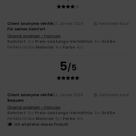
Client anonyme vérifié
23. Jänner 2026
Verifizierter Kauf
Für seinen Komfort
Original anzeigen - Français
Komfort
: 4
Preis-Leistungs-Verhältnis
: 4
Größe
:
/5
/5
Perfekte Größe
Material
: 4
Farbe
: 4
/5
/5
5
/5
Client anonyme vérifié
23. Jänner 2026
Verifizierter Kauf
Bequem
Original anzeigen - Français
Komfort
: 5
Preis-Leistungs-Verhältnis
: 5
Größe
:
/5
/5
Perfekte Größe
Material
: 5
Farbe
: 5
/5
/5
Ich empfehle dieses Produkt