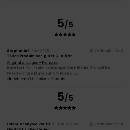
5
/5
Stephanie
4. April 2026
Verifizierter Kauf
Tolles Produkt von guter Qualität
Original anzeigen - Français
Komfort
: 5
Preis-Leistungs-Verhältnis
: 5
Größe
:
/5
/5
Perfekte Größe
Material
: 5
Farbe
: 5
/5
/5
Ich empfehle dieses Produkt
5
/5
Client anonyme vérifié
12. Februar 2026
Verifizierter Kauf
Qualität sicherstellen