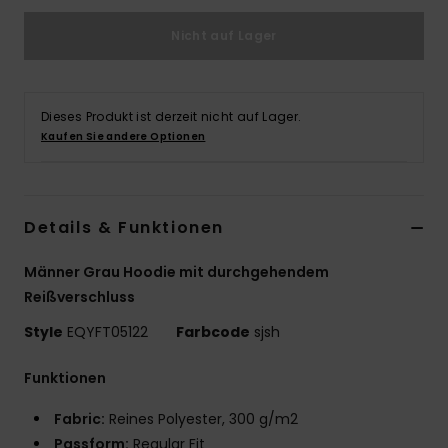
Nicht auf Lager
Dieses Produkt ist derzeit nicht auf Lager.
Kaufen Sie andere Optionen
Details & Funktionen
Männer Grau Hoodie mit durchgehendem
Reißverschluss
Style
EQYFT05122
Farbcode
sjsh
Funktionen
Fabric:
Reines Polyester, 300 g/m2
Passform:
Regular Fit