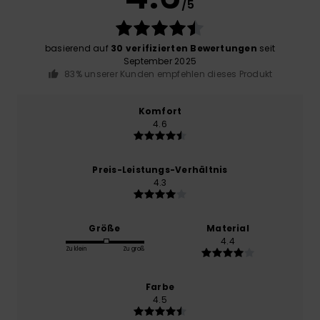
/5
basierend auf
30 verifizierten Bewertungen
seit
September 2025
83% unserer Kunden empfehlen dieses Produkt
Komfort
4.6
Preis-Leistungs-Verhältnis
4.3
Größe
Material
4.4
Zu klein
Zu groß
Farbe
4.5