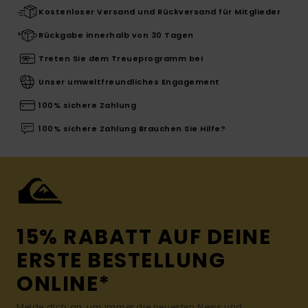
Kostenloser Versand und Rückversand für Mitglieder
Rückgabe innerhalb von 30 Tagen
Treten Sie dem Treueprogramm bei
Unser umweltfreundliches Engagement
100% sichere Zahlung
100% sichere Zahlung Brauchen Sie Hilfe?
15% RABATT AUF DEINE
ERSTE BESTELLUNG
ONLINE*
Melde dich an, um immer die neuesten News und