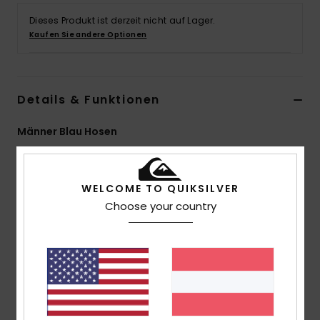
Dieses Produkt ist derzeit nicht auf Lager.
Kaufen Sie andere Optionen
Details & Funktionen
Männer Blau Hosen
Style
EQYNP03286
Farbcode
byj0
WELCOME TO QUIKSILVER
Funktionen
Choose your country
Material:
Twill-Mischgewebe aus Baumwolle und
Elastan [316 g/m2]
Waschung:
Enzymwaschung mit Weichspüler
Fit:
Gerade Passform
Taille:
fester Bund
Verschluss:
Reißverschluss und Knopfverschluss