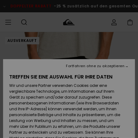
Direkt
zur
DOPPELTER RABATT
-25 % zusätzlich auf den gesamten Outlet
Produktinformation
springen
AUSVERKAUFT
Auf meine
MÄNNER
Kleidung
Kleidung
Shop
Surf Shop
Snow Shop
Outlet
Bestellung
Männer
Männer
Herren
zugreifen
JUNGEN
Accessoires
Accessoires
Brandneu
Fortfahren ohne zu akzeptieren
Versand
Surf Shop
Snow Shop
Outlet
FRAUEN
Kinder
Kinder
KINDER
TREFFEN SIE EINE AUSWAHL FÜR IHRE DATEN
Retouren
Wir und unsere Partner verwenden Cookies oder eine
Schuhe&
Schuhe&
Highlights
vergleichbare Technologie, um Informationen auf Ihrem
Flip-Flops
Flip-Flops
SURF
Highlights
Snow Shop
Outlet
Gerät zu speichern und/oder darauf zuzugreifen. Diese
Bezahlung
Damen
Frauen
personenbezogenen Informationen (wie Ihre Browserdaten
Snow
SNOW
und Ihre IP-Adresse) können verwendet werden, um Ihnen
Surf
Surf
personalisierte Beiträge und Inhalte zu präsentieren, um die
Geschenkkarte
Community
Leistung von Werbung und Inhalten zu messen, und um
Highlights
DOPPELTER
mehr über ihr Publikum zu erfahren, um die Produkte unserer
RABATT
Partner zu entwickeln und zu verbessern. Sie können Ihre
Quiksilver
Snow
Snow