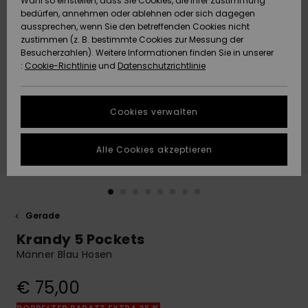
Wahl so einstellen, dass Sie Cookies, die Ihrer Zustimmung
Freedom
bedürfen, annehmen oder ablehnen oder sich dagegen
Community
aussprechen, wenn Sie den betreffenden Cookies nicht
HILFE & KONTAKT
Datenschutz
zustimmen (z. B. bestimmte Cookies zur Messung der
Brandneu
Brandneu
Besucherzahlen). Weitere Informationen finden Sie in unserer
:
Cookie-Richtlinie
und
Datenschutzrichtlinie
NACHHALTIGKEIT
Größenführer
Highlights
Highlights
SHOPS
Cookies verwalten
Starten Sie eine
Unterhaltung,
GESCHENKKARTE
um die
Alle Cookies akzeptieren
schnellste
Antwort auf Ihre
WUNSCHLISTE
Frage zu
erhalten.
Gerade
Unterhaltung
starten
Krandy 5 Pockets
Finden Sie
Männer Blau Hosen
Antworten auf
die häufigsten
€ 75,00
Fragen sowie
unser