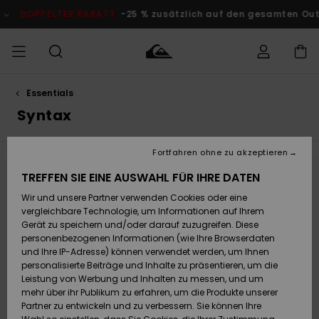
Direkt
zur
DOPPELTER RABATT
-25 % zusätzlich auf den gesamten Outl
Produkt
Auswahl
springen
Essentials
Auf meine
MÄNNER
Kleidung
Kleidung
Shop
Surf Shop
Snow Shop
Outlet
Bestellung
Syntax
Männer
Männer
Herren
zugreifen
JUNGEN
Accessoires
Accessoires
Brandneu
Fortfahren ohne zu akzeptieren
Versand
Surf Shop
Snow Shop
Outlet
FRAUEN
Kinder
Kinder
KINDER
TREFFEN SIE EINE AUSWAHL FÜR IHRE DATEN
Bleib dabei, die Produkte sind bald wieder
Retouren
Wir und unsere Partner verwenden Cookies oder eine
Schuhe&
Schuhe&
Highlights
da
vergleichbare Technologie, um Informationen auf Ihrem
Flip-Flops
Flip-Flops
SURF
Highlights
Snow Shop
Outlet
Gerät zu speichern und/oder darauf zuzugreifen. Diese
Bezahlung
Damen
Frauen
personenbezogenen Informationen (wie Ihre Browserdaten
Snow
SNOW
und Ihre IP-Adresse) können verwendet werden, um Ihnen
Ups, wir konnten keine Ergebnisse für deine
Surf
Surf
personalisierte Beiträge und Inhalte zu präsentieren, um die
Geschenkkarte
Community
Leistung von Werbung und Inhalten zu messen, und um
Suche finden.
Highlights
DOPPELTER
mehr über ihr Publikum zu erfahren, um die Produkte unserer
Kein Problem! Versuche es mit anderen Begriffen oder stöbere in
RABATT
Partner zu entwickeln und zu verbessern. Sie können Ihre
Quiksilver
Snow
Snow
unseren Kategorien, um zu finden, was du suchst.