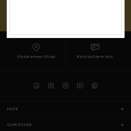
Kontaktformular.
(*) Angebot gültig online für alle, die sich neu angemeldet
FAQ
haben - Alle Bedingungen findest du in deiner Willkommens-
ansehen
Mail
Finde einen Shop
Kontaktiere Uns
HILFE
QUIKSILVER