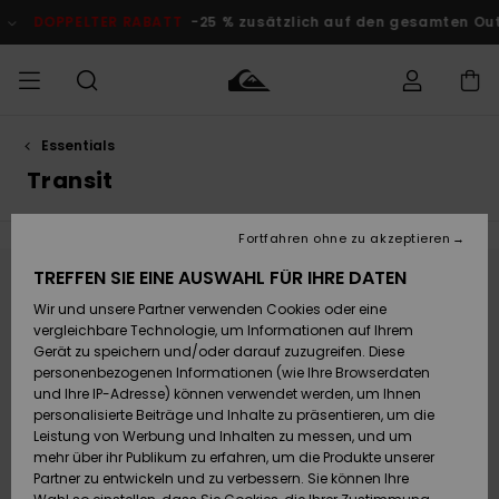
Direkt
zur
DOPPELTER RABATT
-25 % zusätzlich auf den gesamten Outl
Produkt
Auswahl
springen
Essentials
Auf meine
MÄNNER
Kleidung
Kleidung
Shop
Surf Shop
Snow Shop
Outlet
Bestellung
Transit
Männer
Männer
Herren
zugreifen
JUNGEN
Accessoires
Accessoires
Brandneu
Fortfahren ohne zu akzeptieren
Versand
Surf Shop
Snow Shop
Outlet
FRAUEN
Kinder
Kinder
KINDER
TREFFEN SIE EINE AUSWAHL FÜR IHRE DATEN
Bleib dabei, die Produkte sind bald wieder
Retouren
Wir und unsere Partner verwenden Cookies oder eine
Schuhe&
Schuhe&
Highlights
da
vergleichbare Technologie, um Informationen auf Ihrem
Flip-Flops
Flip-Flops
SURF
Highlights
Snow Shop
Outlet
Gerät zu speichern und/oder darauf zuzugreifen. Diese
Bezahlung
Damen
Frauen
personenbezogenen Informationen (wie Ihre Browserdaten
Snow
SNOW
und Ihre IP-Adresse) können verwendet werden, um Ihnen
Ups, wir konnten keine Ergebnisse für deine
Surf
Surf
personalisierte Beiträge und Inhalte zu präsentieren, um die
Geschenkkarte
Community
Leistung von Werbung und Inhalten zu messen, und um
Suche finden.
Highlights
DOPPELTER
mehr über ihr Publikum zu erfahren, um die Produkte unserer
Kein Problem! Versuche es mit anderen Begriffen oder stöbere in
RABATT
Partner zu entwickeln und zu verbessern. Sie können Ihre
Quiksilver
Snow
Snow
unseren Kategorien, um zu finden, was du suchst.