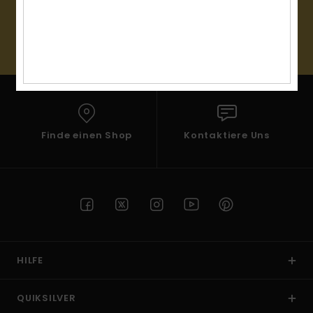
Kontaktformular.
(*) Angebot gültig online für alle, die sich neu angemeldet
FAQ
haben - Alle Bedingungen findest du in deiner Willkommens-
ansehen
Mail
Finde einen Shop
Kontaktiere Uns
HILFE
QUIKSILVER