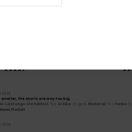
Durchschnittliche Bewertung
4.7
/5
basierend auf
3 verifizierten Bewertungen
seit Dezember 2025
67% unserer Kunden empfehlen dieses Produkt
-Leistungs-Verhältnis
Größe
Mat
4.7
Zu klein
Zu groß
r 2026
smaller, the shorts are way too big.
is-Leistungs-Verhältnis
: 5
Größe
: Zu groß
Material
: 5
Farbe
: 5
/5
/5
ieses Produkt
r 2026