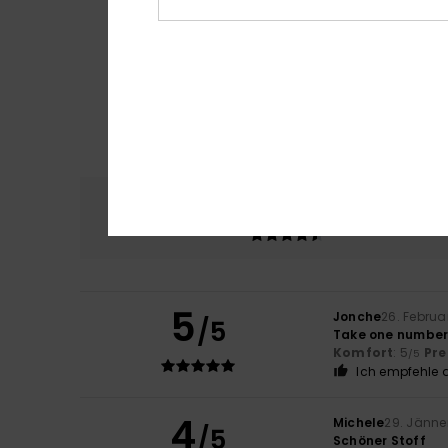
Komfort
Preis
4.7
5
Jonche
26. Februa
/5
Take one number 
Komfort
: 5
Pre
/5
Ich empfehle d
4
Michele
29. Jänne
/5
Schöner Stoff