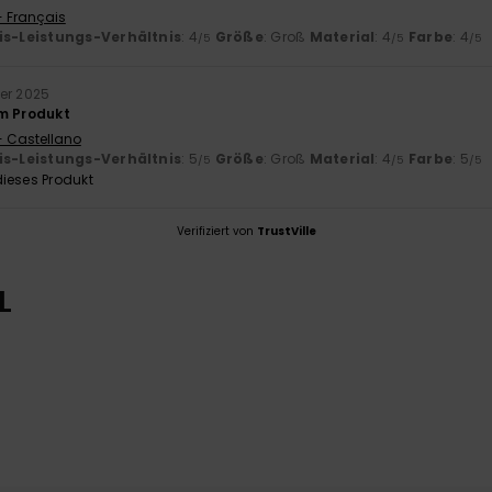
- Français
is-Leistungs-Verhältnis
: 4
Größe
: Groß
Material
: 4
Farbe
: 4
/5
/5
/5
er 2025
m Produkt
- Castellano
is-Leistungs-Verhältnis
: 5
Größe
: Groß
Material
: 4
Farbe
: 5
/5
/5
/5
ieses Produkt
Verifiziert von
TrustVille
L