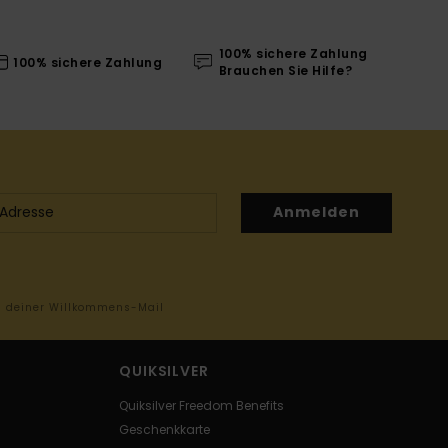
100% sichere Zahlung
100% sichere Zahlung
Brauchen Sie Hilfe?
Anmelden
in deiner Willkommens-Mail
QUIKSILVER
Quiksilver Freedom Benefits
Geschenkkarte