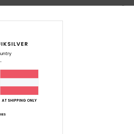
Zusa
Ver
IKSILVER
untry
AT SHIPPING ONLY
IES