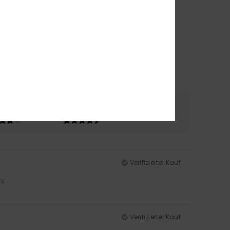
erial
Farbe
4.3
4.7
Verifizierter Kauf
/5
Verifizierter Kauf