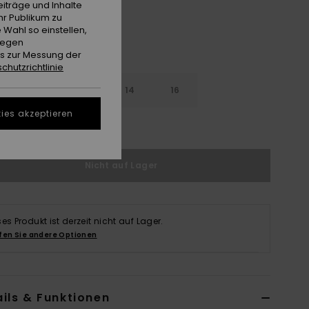
iträge und Inhalte
hr Publikum zu
 Wahl so einstellen,
gegen
es zur Messung der
chutzrichtlinie
10
12
14
16
ies akzeptieren
ößentabelle ansehen
Nicht auf Lager
ses Produkt ist derzeit nicht auf Lager.
fen Sie andere Optionen
ils & Funktionen