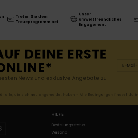
Unser
on
Treten Sie dem
umweltfreundliches
Treueprogramm bei
Engagement
AUF DEINE ERSTE
ONLINE*
uesten News und exklusive Angebote zu
 für alle, die sich neu angemeldet haben - Alle Bedingungen findest du 
HILFE
Bestellungsstatus
Versand