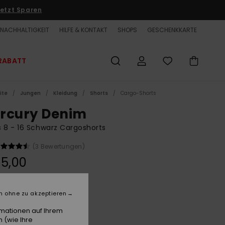
etzt Sparen
NACHHALTIGKEIT
HILFE & KONTAKT
SHOPS
GESCHENKKARTE
RABATT
ite
Jungen
Kleidung
Shorts
Cargo-Shorts
rcury Denim
 8 - 16 Schwarz Cargoshorts
(3 Bewertungen)
5,00
LTER RABATT EXTRA 25 %
n ohne zu akzeptieren
Black
e
rmationen auf Ihrem
 (wie Ihre