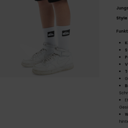
Jungs
Style
Funk
K
S
P
V
T
G
B
Schr
E
Ges
W
hint