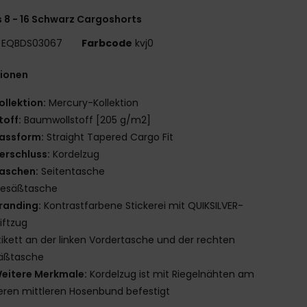
 8 - 16 Schwarz Cargoshorts
EQBDS03067
Farbcode
kvj0
tionen
ollektion:
Mercury-Kollektion
toff:
Baumwollstoff [205 g/m2]
assform:
Straight Tapered Cargo Fit
erschluss:
Kordelzug
aschen:
Seitentasche
esäßtasche
randing:
Kontrastfarbene Stickerei mit QUIKSILVER-
iftzug
tikett an der linken Vordertasche und der rechten
äßtasche
eitere Merkmale:
Kordelzug ist mit Riegelnähten am
eren mittleren Hosenbund befestigt