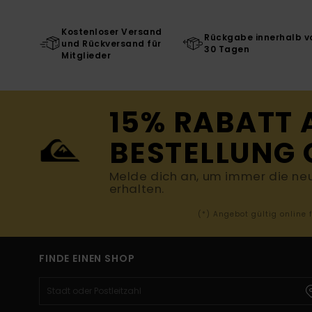
Kostenloser Versand
Rückgabe innerhalb v
und Rückversand für
30 Tagen
Mitglieder
15% RABATT 
BESTELLUNG 
Melde dich an, um immer die ne
erhalten.
(*) Angebot gültig online
FINDE EINEN SHOP