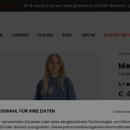
R RABATT
-25 % zusätzlich auf den gesamten Outlet-Bereich
J
R
JUNGEN
FRAUEN
SURF
SNOW
DOPPELTER 
Startse
Me
Jungs
4.7
€ 4
DOPPE
 AUSWAHL FÜR IHRE DATEN
Fortfahre
Farb
r verwenden Cookies oder eine vergleichbare Technologie, um Info
d/oder darauf zuzugreifen. Diese personenbezogenen Informationen