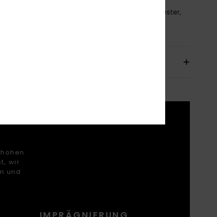
mmensetzung
[Hauptstoff] 55 % recycelter Polyester,
Polyester
sand & Rückversand
fthohen
t, wir
rm und
IMPRÄGNIERUNG