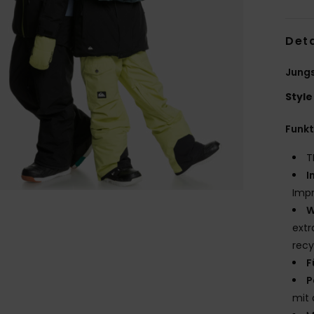
Deta
Jungs
Style
Funk
T
I
Imp
W
extr
recy
F
P
mit 