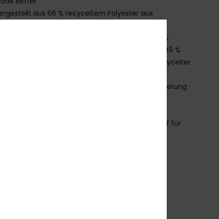
ade Better
ergestellt aus 66 % recyceltem Polyester aus
ilabfällen und Plastikflaschen
aterial:
Shell: Hergestellt aus Textilabfällen, 100 %
celter Polyester + 55 % recycelter Polyester und 45 %
ester beim bedruckten Stoff, Isolierung: 100 % recycelter
ester
hne PFC:
Dauerhaft wasserabweisende Imprägnierung
R)
ähte:
Nahtverklebung an kritischen Stellen
utter:
Leichtes Taft mit gebürstetem Trikot-Stoff für
me und Atmungsaktivität
apuze:
Helmkompatible, feste Kapuze
owder-Schneefang:
Powder-Schneefang
aschen:
Skikartentasche
 Handwärmetaschen
edientasche innen
roße Mesh-Tasche innen