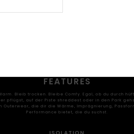
Zusa
45 % 
Ver
FEATURES
Warm. Bleib trocken. Bleibe Comfy. Egal, ob du durch hü
r pflügst, auf der Piste shreddest oder in den Park gehs
 Outerwear, die dir die Wärme, Imprägnierung, Passfo
Performance bietet, die du suchst.
ISOLATION