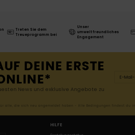
Unser
on
Treten Sie dem
umweltfreundliches
Treueprogramm bei
Engagement
AUF DEINE ERSTE
ONLINE*
uesten News und exklusive Angebote zu
 für alle, die sich neu angemeldet haben - Alle Bedingungen findest du 
HILFE