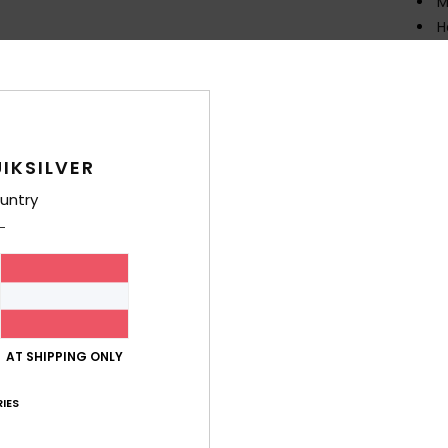
M
H
Text
M
recy
Poly
Poly
IKSILVER
O
untry
(DW
N
F
Wär
K
P
T
AT SHIPPING ONLY
2
M
IES
G