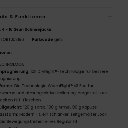
ils & Funktionen
 4 - 16 Grün Schneejacke
EQBTJ03196
Farbcode
gel2
tionen
ECHNOLOGIE
mprägnierung:
10K DryFlight®-Technologie für bessere
rägnierung
ärme:
Die Technologie WarmFlight® x3 Eco für
awarme und atmungsaktive Isolierung, hergestellt aus
celten PET-Flaschen
üllgewicht:
120 g Torso, 100 g Ärmel, 80 g Kapuze
assform:
Modern Fit, ein schlanker, zeitgemäßer Look
der Bewegungsfreiheit eines Regular Fit