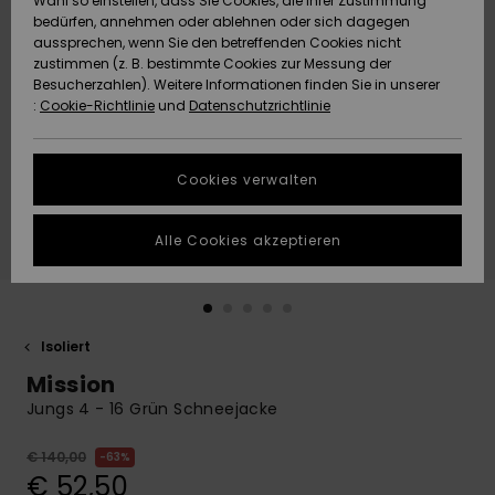
Wahl so einstellen, dass Sie Cookies, die Ihrer Zustimmung
Freedom
bedürfen, annehmen oder ablehnen oder sich dagegen
Community
aussprechen, wenn Sie den betreffenden Cookies nicht
HILFE & KONTAKT
Datenschutz
zustimmen (z. B. bestimmte Cookies zur Messung der
Brandneu
Brandneu
Besucherzahlen). Weitere Informationen finden Sie in unserer
:
Cookie-Richtlinie
und
Datenschutzrichtlinie
NACHHALTIGKEIT
Größenführer
Highlights
Highlights
SHOPS
Cookies verwalten
Starten Sie eine
Unterhaltung,
GESCHENKKARTE
um die
Alle Cookies akzeptieren
schnellste
Antwort auf Ihre
WUNSCHLISTE
Frage zu
erhalten.
Isoliert
Unterhaltung
starten
Mission
Finden Sie
Jungs 4 - 16 Grün Schneejacke
Antworten auf
die häufigsten
€ 140,00
63%
Fragen sowie
€ 52,50
unser