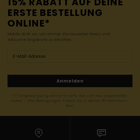
15% RABATT AUF DEINE
ERSTE BESTELLUNG
ONLINE*
Melde dich an, um immer die neuesten News und
exklusive Angebote zu erhalten.
Anmelden
(*) Angebot gültig online für alle, die sich neu angemeldet
haben - Alle Bedingungen findest du in deiner Willkommens-
Mail