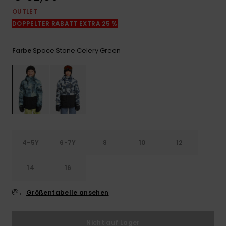
Kontaktformular.
OUTLET
FAQ
DOPPELTER RABATT EXTRA 25 %
ansehen
Space Stone Celery Green
Farbe
4-5Y
6-7Y
8
10
12
14
16
Größentabelle ansehen
Nicht auf Lager