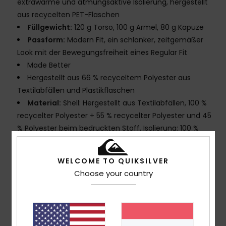
extrawarme und atmungsaktive Isolierung, hergestellt
aus recycelten PET-Flaschen
Füllgewicht:
120 g Torso, 100 g Ärmel, 80 g Kapuze
Passform:
Modern Fit, ein schlanker, zeitgemäßer
Look mit der Bewegungsfreiheit eines Regular Fit
Made Better
Hergestellt aus 66 % recyceltem Polyester aus
Textilabfällen und Plastikflaschen
Material:
Shell: Hergestellt aus Textilabfällen, 100 %
recycelter Polyester + 55 % recycelter Polyester und 45
% Polyester beim bedruckten Stoff, Isolierung: 100 %
recycelter Polyester
Ohne PFC:
Dauerhaft wasserabweisende
WELCOME TO QUIKSILVER
Imprägnierung (DWR)
Choose your country
Nähte:
Nahtverklebung an kritischen Stellen
Futter:
Leichtes Taft mit gebürstetem Trikot-Stoff
für Wärme und Atmungsaktivität
Kapuze:
Helmkompatible, feste Kapuze