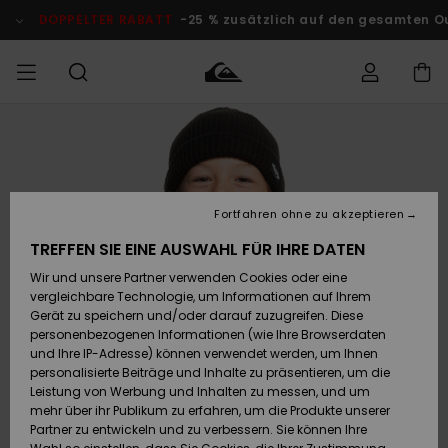
Direkt
zur
DOPPELTER RABATT
-25 % zusätzlich auf den gesamten O
Produktinformation
springen
Auf meine
MÄNNER
Kleidung
Kleidung
Shop
Surf Shop
Snow Shop
Outlet
Bestellung
Männer
Männer
Herren
zugreifen
JUNGEN
Accessoires
Accessoires
Brandneu
Fortfahren ohne zu akzeptieren
Versand
Surf Shop
Snow Shop
Outlet
FRAUEN
Kinder
Kinder
KINDER
TREFFEN SIE EINE AUSWAHL FÜR IHRE DATEN
Retouren
Wir und unsere Partner verwenden Cookies oder eine
Schuhe&
Schuhe&
Highlights
vergleichbare Technologie, um Informationen auf Ihrem
Flip-Flops
Flip-Flops
SURF
Highlights
Snow Shop
Outlet
Gerät zu speichern und/oder darauf zuzugreifen. Diese
Bezahlung
Damen
Frauen
personenbezogenen Informationen (wie Ihre Browserdaten
Snow
SNOW
und Ihre IP-Adresse) können verwendet werden, um Ihnen
Surf
Surf
personalisierte Beiträge und Inhalte zu präsentieren, um die
Geschenkkarte
Community
Leistung von Werbung und Inhalten zu messen, und um
Highlights
DOPPELTER
mehr über ihr Publikum zu erfahren, um die Produkte unserer
RABATT
Partner zu entwickeln und zu verbessern. Sie können Ihre
Quiksilver
Snow
Snow