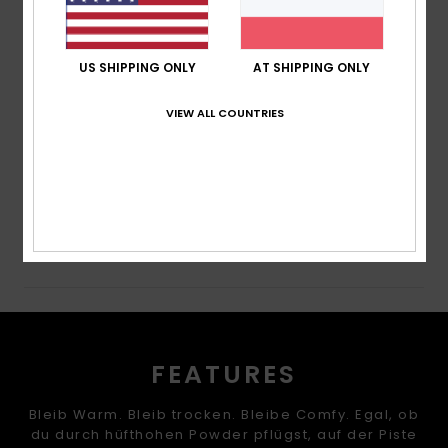
Powder-Schneefang:
Powder-Schneefang
Taschen:
Skikartentasche
2 Handwärmetaschen
US SHIPPING ONLY
AT SHIPPING ONLY
Medientasche innen
Große Mesh-Tasche innen
VIEW ALL COUNTRIES
Zusammensetzung
[Hauptstoff] 55 % recycelter
Polyester, 45 % Polyester
Versand & Rückversand
FEATURES
Bleib Warm. Bleib trocken. Bleibe Comfy. Egal, ob
du durch hüfthohen Powder pflügst, auf der Piste