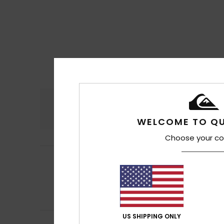
Komfort
Preis
4.7
WELCOME TO QU
Choose your co
Francisco Miguel
5
/5
Vielen Dank für 
Original anzeigen 
Komfort
: 5
Pre
/5
Ich empfehle d
US SHIPPING ONLY
Ricardo
16. Juli 2