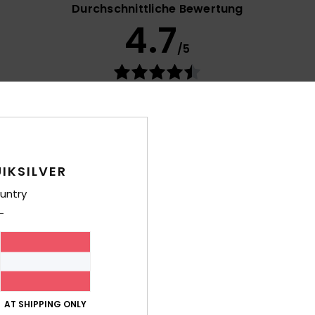
Durchschnittliche Bewertung
4.7
/5
basierend auf
90 verifizierten Bewertungen
seit Februar 2026
77% unserer Kunden empfehlen dieses Produkt
-Leistungs-Verhältnis
Größe
Mat
4.4
Zu klein
Zu groß
IKSILVER
untry
17. Juli 2026
Ihre Aufmerksamkeit
- Castellano
is-Leistungs-Verhältnis
: 5
Größe
: Perfekte Größe
Material
: 5
Fa
/5
/5
ieses Produkt
AT SHIPPING ONLY
026