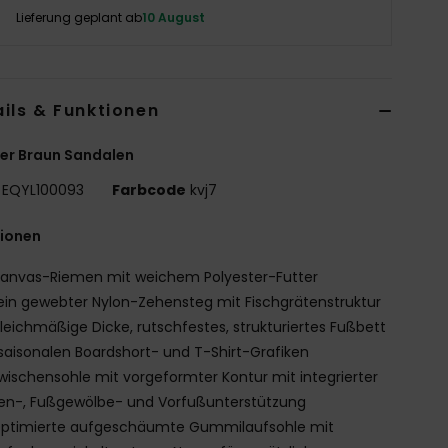
Lieferung geplant ab
10 August
ils & Funktionen
er Braun Sandalen
EQYL100093
Farbcode
kvj7
tionen
anvas-Riemen mit weichem Polyester-Futter
ein gewebter Nylon-Zehensteg mit Fischgrätenstruktur
leichmäßige Dicke, rutschfestes, strukturiertes Fußbett
saisonalen Boardshort- und T-Shirt-Grafiken
wischensohle mit vorgeformter Kontur mit integrierter
en-, Fußgewölbe- und Vorfußunterstützung
ptimierte aufgeschäumte Gummilaufsohle mit