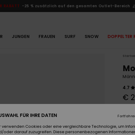
R RABATT
-25 % zusätzlich auf den gesamten Outlet-Bereich
J
R
JUNGEN
FRAUEN
SURF
SNOW
DOPPELTER 
Startse
Mo
Männ
4.7
€ 2
 AUSWAHL FÜR IHRE DATEN
Farb
Fortfahre
r verwenden Cookies oder eine vergleichbare Technologie, um Info
d/oder darauf zuzugreifen. Diese personenbezogenen Informationen