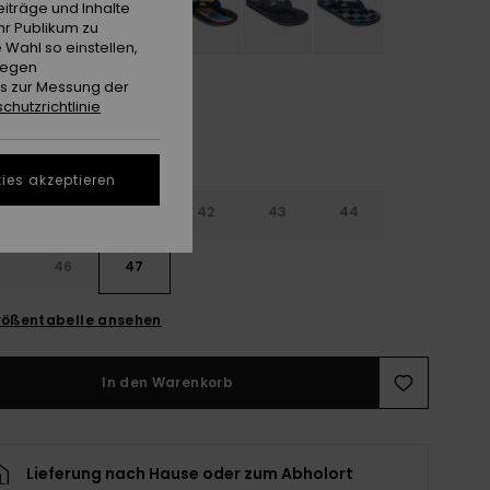
iträge und Inhalte
hr Publikum zu
 Wahl so einstellen,
gegen
es zur Messung der
chutzrichtlinie
ies akzeptieren
9
40
41
42
43
44
5
46
47
ößentabelle ansehen
In den Warenkorb
Lieferung nach Hause oder zum Abholort