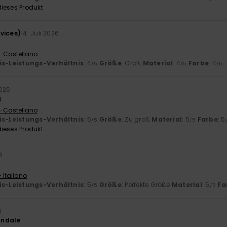
ieses Produkt
vices)
14. Juli 2026
- Castellano
is-Leistungs-Verhältnis
: 4
Größe
: Groß
Material
: 4
Farbe
: 4
/5
/5
/5
2026
g
- Castellano
is-Leistungs-Verhältnis
: 5
Größe
: Zu groß
Material
: 5
Farbe
: 5
/5
/5
ieses Produkt
6
 Italiano
is-Leistungs-Verhältnis
: 5
Größe
: Perfekte Größe
Material
: 5
Fa
/5
/5
6
andale