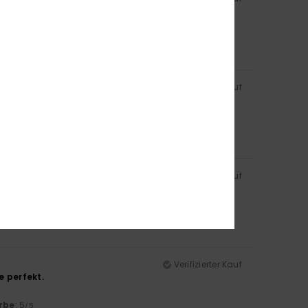
rbe
: 5
/5
Verifizierter Kauf
rbe
: 5
/5
Verifizierter Kauf
Verifizierter Kauf
e perfekt.
rbe
: 5
/5