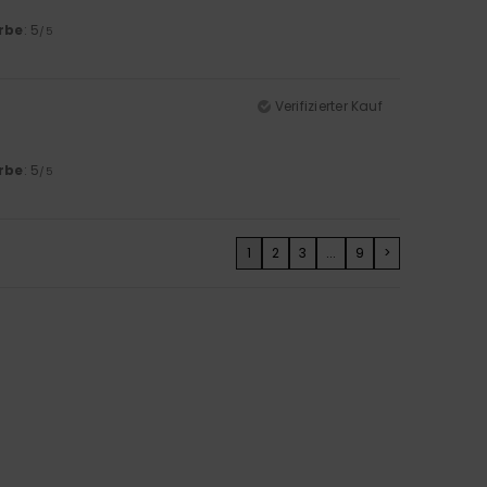
rbe
: 5
/5
Verifizierter Kauf
rbe
: 5
/5
1
2
3
...
9
>