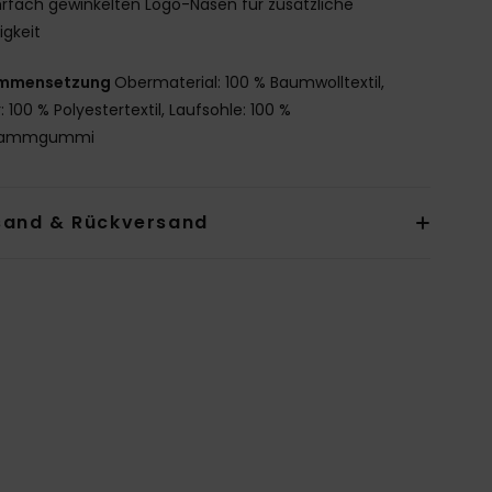
fach gewinkelten Logo-Nasen für zusätzliche
figkeit
mmensetzung
Obermaterial: 100 % Baumwolltextil,
: 100 % Polyestertextil, Laufsohle: 100 %
wammgummi
sand & Rückversand