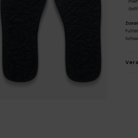
mehr
Grif
Zusa
Futter
Sch
Ver