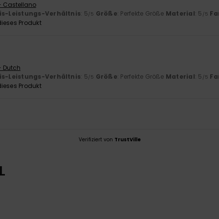
- Castellano
is-Leistungs-Verhältnis
: 5
Größe
: Perfekte Größe
Material
: 5
Fa
/5
/5
ieses Produkt
- Dutch
is-Leistungs-Verhältnis
: 5
Größe
: Perfekte Größe
Material
: 5
Fa
/5
/5
ieses Produkt
Verifiziert von
TrustVille
L