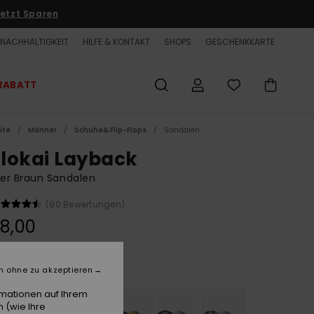
etzt Sparen
NACHHALTIGKEIT
HILFE & KONTAKT
SHOPS
GESCHENKKARTE
RABATT
ite
Männer
Schuhe& Flip-Flops
Sandalen
lokai Layback
er Braun Sandalen
(90 Bewertungen)
8,00
Black Tijuana
e
n ohne zu akzeptieren
rmationen auf Ihrem
 (wie Ihre