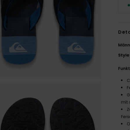
Deta
Männ
Style
Funk
C
F
G
mit 
Z
Fers
O