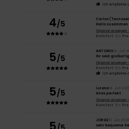
Ich empfehle d
4
Carlos (Tecnoser
/5
Hallo zusammen
Original anzeigen 
Komfort
: 4
Pre
/5
ANTONIO
14. Juli 
5
/5
Ihr seid großarti
Original anzeigen 
Komfort
: 5
Pre
/5
Ich empfehle d
5
Lorena
14. Juli 202
/5
Alles perfekt
Original anzeigen -
Komfort
: 5
Pre
/5
JORGE
13. Juli 202
5
/5
sehr bequeme S