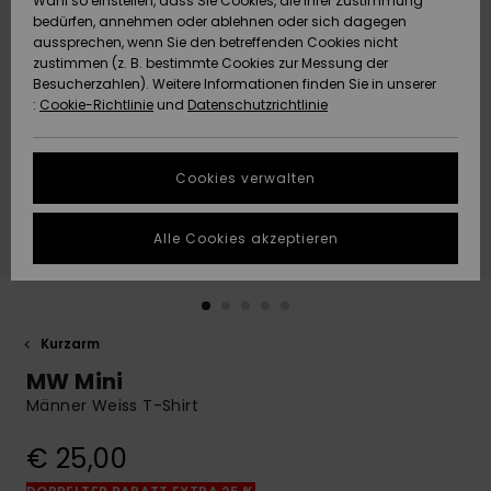
Wahl so einstellen, dass Sie Cookies, die Ihrer Zustimmung
Freedom
bedürfen, annehmen oder ablehnen oder sich dagegen
Community
aussprechen, wenn Sie den betreffenden Cookies nicht
HILFE & KONTAKT
Datenschutz
zustimmen (z. B. bestimmte Cookies zur Messung der
Brandneu
Brandneu
Besucherzahlen). Weitere Informationen finden Sie in unserer
:
Cookie-Richtlinie
und
Datenschutzrichtlinie
NACHHALTIGKEIT
Größenführer
Highlights
Highlights
SHOPS
Cookies verwalten
Starten Sie eine
Unterhaltung,
GESCHENKKARTE
um die
Alle Cookies akzeptieren
schnellste
Antwort auf Ihre
WUNSCHLISTE
Frage zu
erhalten.
Kurzarm
Unterhaltung
starten
MW Mini
Finden Sie
Männer Weiss T-Shirt
Antworten auf
die häufigsten
€ 25,00
Fragen sowie
unser