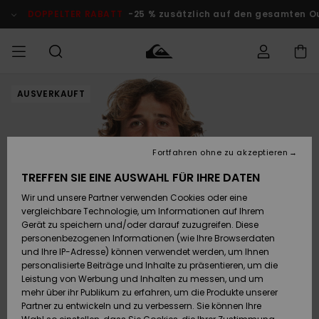
Direkt
zur
LTER RABATT
-25 % zusätzlich auf den gesamten Outlet-Berei
Produktinformation
springen
AUSVERKAUFT
Auf meine
MÄNNER
Kleidung
Kleidung
Shop
Surf Shop
Snow Shop
Outlet
Bestellung
Männer
Männer
Herren
zugreifen
JUNGEN
Accessoires
Accessoires
Brandneu
Fortfahren ohne zu akzeptieren
Versand
Surf Shop
Snow Shop
Outlet
FRAUEN
Kinder
Kinder
KINDER
TREFFEN SIE EINE AUSWAHL FÜR IHRE DATEN
Retouren
Wir und unsere Partner verwenden Cookies oder eine
Schuhe&
Schuhe&
Highlights
vergleichbare Technologie, um Informationen auf Ihrem
Flip-Flops
Flip-Flops
SURF
Highlights
Snow Shop
Outlet
Gerät zu speichern und/oder darauf zuzugreifen. Diese
Bezahlung
Damen
Frauen
personenbezogenen Informationen (wie Ihre Browserdaten
Snow
SNOW
und Ihre IP-Adresse) können verwendet werden, um Ihnen
Surf
Surf
personalisierte Beiträge und Inhalte zu präsentieren, um die
Geschenkkarte
Community
Leistung von Werbung und Inhalten zu messen, und um
Highlights
DOPPELTER
mehr über ihr Publikum zu erfahren, um die Produkte unserer
RABATT
Partner zu entwickeln und zu verbessern. Sie können Ihre
Quiksilver
Snow
Snow