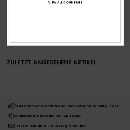
Recyceltes Quiksilver-Label
VIEW ALL COUNTRIES
Zusammensetzung
100 % Baumwolle
Versand & Rückversand
ZULETZT ANGESEHENE ARTIKEL
Kostenloser Versand und Rückversand für Mitglieder
Rückgabe innerhalb von 30 Tagen
Treten Sie dem Treueprogramm bei