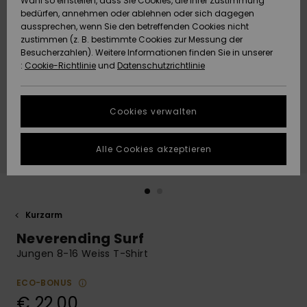
Wahl so einstellen, dass Sie Cookies, die Ihrer Zustimmung
Freedom
bedürfen, annehmen oder ablehnen oder sich dagegen
Community
aussprechen, wenn Sie den betreffenden Cookies nicht
HILFE & KONTAKT
Datenschutz
zustimmen (z. B. bestimmte Cookies zur Messung der
Brandneu
Brandneu
Besucherzahlen). Weitere Informationen finden Sie in unserer
:
Cookie-Richtlinie
und
Datenschutzrichtlinie
NACHHALTIGKEIT
Größenführer
Highlights
Highlights
SHOPS
Cookies verwalten
Starten Sie eine
Unterhaltung,
GESCHENKKARTE
um die
Alle Cookies akzeptieren
schnellste
Antwort auf Ihre
WUNSCHLISTE
Frage zu
erhalten.
Kurzarm
Unterhaltung
starten
Neverending Surf
Finden Sie
Jungen 8-16 Weiss T-Shirt
Antworten auf
die häufigsten
ECO-BONUS
Fragen sowie
€ 22,00
unser