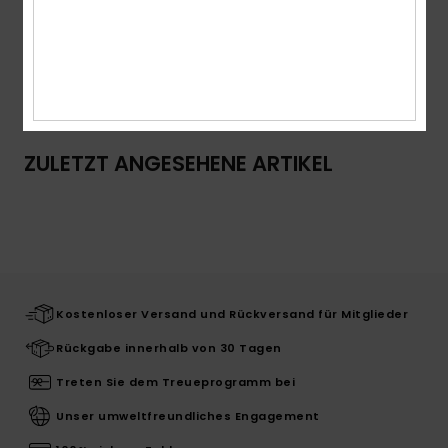
Zusammensetzung
100 % Bio-Baumwolle
Versand & Rückversand
ZULETZT ANGESEHENE ARTIKEL
Kostenloser Versand und Rückversand für Mitglieder
Rückgabe innerhalb von 30 Tagen
Treten Sie dem Treueprogramm bei
Unser umweltfreundliches Engagement