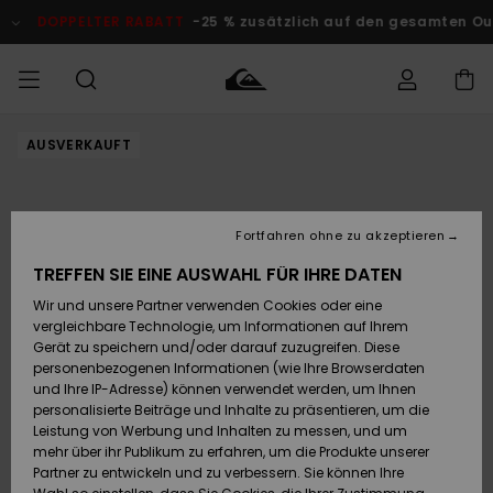
Direkt
zur
DOPPELTER RABATT
-25 % zusätzlich auf den gesamten Outle
Produktinformation
springen
AUSVERKAUFT
Auf meine
MÄNNER
Kleidung
Kleidung
Shop
Surf Shop
Snow Shop
Outlet
Bestellung
Männer
Männer
Herren
zugreifen
JUNGEN
Accessoires
Accessoires
Brandneu
Fortfahren ohne zu akzeptieren
Versand
Surf Shop
Snow Shop
Outlet
FRAUEN
Kinder
Kinder
KINDER
TREFFEN SIE EINE AUSWAHL FÜR IHRE DATEN
Retouren
Wir und unsere Partner verwenden Cookies oder eine
Schuhe&
Schuhe&
Highlights
vergleichbare Technologie, um Informationen auf Ihrem
Flip-Flops
Flip-Flops
SURF
Highlights
Snow Shop
Outlet
Gerät zu speichern und/oder darauf zuzugreifen. Diese
Bezahlung
Damen
Frauen
personenbezogenen Informationen (wie Ihre Browserdaten
Snow
SNOW
und Ihre IP-Adresse) können verwendet werden, um Ihnen
Surf
Surf
personalisierte Beiträge und Inhalte zu präsentieren, um die
Geschenkkarte
Community
Leistung von Werbung und Inhalten zu messen, und um
Highlights
DOPPELTER
mehr über ihr Publikum zu erfahren, um die Produkte unserer
RABATT
Partner zu entwickeln und zu verbessern. Sie können Ihre
Quiksilver
Snow
Snow