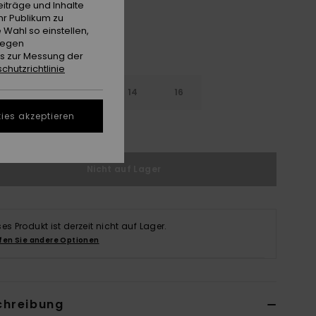
iträge und Inhalte
hr Publikum zu
 Wahl so einstellen,
gegen
es zur Messung der
chutzrichtlinie
10
12
14
16
ies akzeptieren
ößentabelle ansehen
Nicht auf Lager
ses Produkt ist derzeit nicht auf Lager.
fen Sie andere Optionen
chreibung