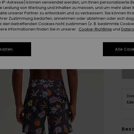
 IP-Adresse) können verwendet werden, um Ihnen personalisierte Be
ie Leistung von Werbung und Inhalten zu messen, und um mehr über i
kte unserer Partner zu entwickeln und zu verbessern. Sie können Ihre
e Ihrer Zustimmung bedürfen, annehmen oder ablehnen oder sich da
 den betreffenden Cookies nicht zustimmen (z. B. bestimmte Cooki
re Informationen finden Sie in unserer :
Cookie-Richtlinie
und
Datens
8
walten
Alle Cook
Gr
Die
Kau
Bes