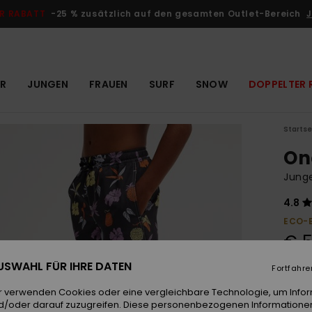
R RABATT
-25 % zusätzlich auf den gesamten Outlet-Bereich
J
R
JUNGEN
FRAUEN
SURF
SNOW
DOPPELTER 
Startse
On
Junge
4.8
ECO-
€ 5
 AUSWAHL FÜR IHRE DATEN
Fortfahre
Farb
r verwenden Cookies oder eine vergleichbare Technologie, um Info
d/oder darauf zuzugreifen. Diese personenbezogenen Informationen