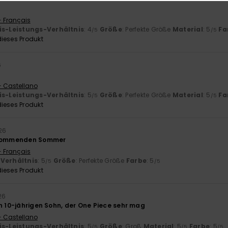
- Français
is-Leistungs-Verhältnis
: 4
Größe
: Perfekte Größe
Material
: 5
Fa
/5
/5
ieses Produkt
6
- Castellano
is-Leistungs-Verhältnis
: 5
Größe
: Perfekte Größe
Material
: 5
Fa
/5
/5
ieses Produkt
26
 kommenden Sommer
- Français
-Verhältnis
: 5
Größe
: Perfekte Größe
Farbe
: 5
/5
/5
ieses Produkt
26
en 10-jährigen Sohn, der One Piece sehr mag
- Castellano
is-Leistungs-Verhältnis
: 5
Größe
: Groß
Material
: 5
Farbe
: 5
/5
/5
/5