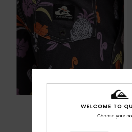
WELCOME TO QU
Choose your co
One Piece Kollektion