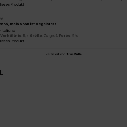
ieses Produkt
26
chön, mein Sohn ist begeistert
 Italiano
-Verhältnis
: 5
Größe
: Zu groß
Farbe
: 5
/5
/5
ieses Produkt
Verifiziert von
TrustVille
L