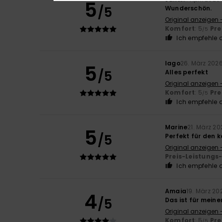
5
/5
Wunderschön.
Original anzeigen 
Komfort
: 5
Pre
/5
Ich empfehle d
Iago
26. März 202
5
/5
Alles perfekt
Original anzeigen 
Komfort
: 5
Pre
/5
Ich empfehle d
Marine
21. März 20
5
/5
Perfekt für den
Original anzeigen 
Preis-Leistungs
Ich empfehle d
Amaia
19. März 20
4
/5
Das ist für mein
Original anzeigen 
Komfort
: 5
Pre
/5