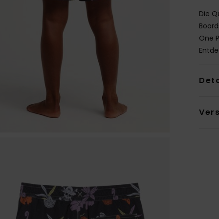
Die Q
Board
One P
Entde
Deta
Ver