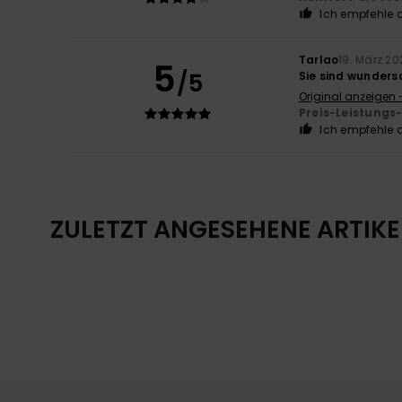
Ich empfehle d
Tarlao
19. März 20
5
/5
Sie sind wunders
Original anzeigen -
Preis-Leistungs
Ich empfehle d
ZULETZT ANGESEHENE ARTIKE