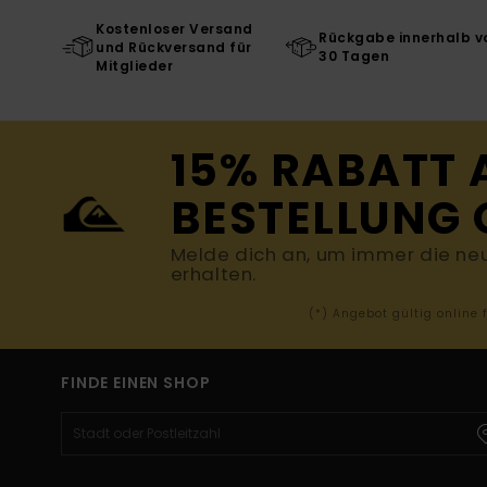
Kostenloser Versand
Rückgabe innerhalb v
und Rückversand für
30 Tagen
Mitglieder
15% RABATT 
BESTELLUNG 
Melde dich an, um immer die ne
erhalten.
(*) Angebot gültig online
FINDE EINEN SHOP