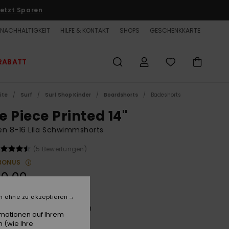
etzt Sparen
NACHHALTIGKEIT
HILFE & KONTAKT
SHOPS
GESCHENKKARTE
RABATT
ite
Surf
Surf Shop Kinder
Boardshorts
Badeshorts
e Piece Printed 14"
n 8-16 Lila Schwimmshorts
(5 Bewertungen)
BONUS
0,00
n ohne zu akzeptieren
Phantom Opqs Gomu No Mi
e
rmationen auf Ihrem
 (wie Ihre