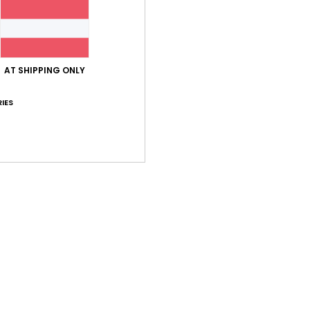
AT SHIPPING ONLY
Durchschnittliche Bewertung
IES
4.8
/5
basierend auf
5 verifizierten Bewertungen
seit März 2026
100% unserer Kunden empfehlen dieses Produkt
-Leistungs-Verhältnis
Größe
Mat
4.8
Zu klein
Zu groß