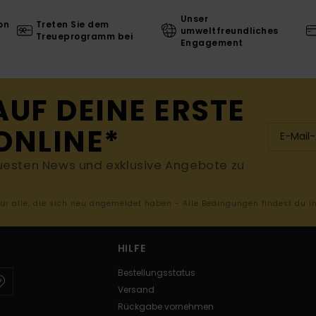
Unser
on
Treten Sie dem
umweltfreundliches
Treueprogramm bei
Engagement
AUF DEINE ERSTE
ONLINE*
uesten News und exklusive Angebote zu
 für alle, die sich neu angemeldet haben - Alle Bedingungen findest du 
HILFE
Bestellungsstatus
Versand
Rückgabe vornehmen