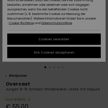
Wahl so einstellen, dass Sie Cookies, die Ihrer Zustimmung
Freedom
bedürfen, annehmen oder ablehnen oder sich dagegen
Community
aussprechen, wenn Sie den betreffenden Cookies nicht
HILFE & KONTAKT
Datenschutz
zustimmen (z. B. bestimmte Cookies zur Messung der
Brandneu
Brandneu
Besucherzahlen). Weitere Informationen finden Sie in unserer
:
Cookie-Richtlinie
und
Datenschutzrichtlinie
NACHHALTIGKEIT
Größenführer
Highlights
Highlights
SHOPS
Cookies verwalten
Starten Sie eine
Unterhaltung,
GESCHENKKARTE
um die
Alle Cookies akzeptieren
schnellste
Antwort auf Ihre
WUNSCHLISTE
Frage zu
erhalten.
Windjacken
Unterhaltung
starten
Overcast
Finden Sie
Jungen 8-16 Schwarz Windbreaker-Jacke mit Kapuze
Antworten auf
die häufigsten
ECO-BONUS
Fragen sowie
€ 55,00
unser