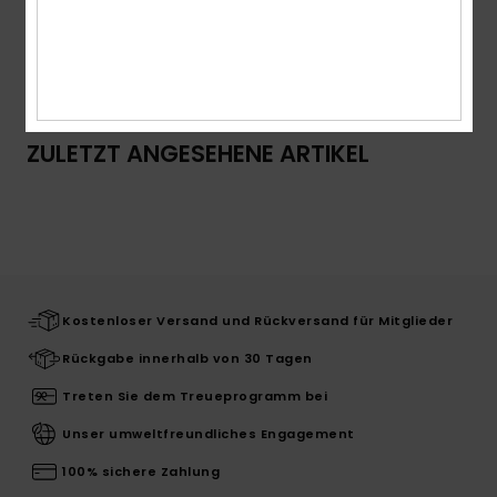
Versand & Rückversand
ZULETZT ANGESEHENE ARTIKEL
Kostenloser Versand und Rückversand für Mitglieder
Rückgabe innerhalb von 30 Tagen
Treten Sie dem Treueprogramm bei
Unser umweltfreundliches Engagement
100% sichere Zahlung