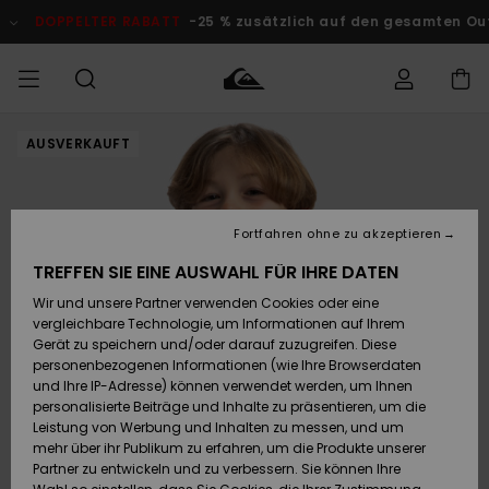
Direkt
zur
DOPPELTER RABATT
-25 % zusätzlich auf den gesamten O
Produktinformation
springen
AUSVERKAUFT
Auf meine
MÄNNER
Kleidung
Kleidung
Shop
Surf Shop
Snow Shop
Outlet
Bestellung
Männer
Männer
Herren
zugreifen
JUNGEN
Accessoires
Accessoires
Brandneu
Fortfahren ohne zu akzeptieren
Versand
Surf Shop
Snow Shop
Outlet
FRAUEN
Kinder
Kinder
KINDER
TREFFEN SIE EINE AUSWAHL FÜR IHRE DATEN
Retouren
Wir und unsere Partner verwenden Cookies oder eine
Schuhe&
Schuhe&
Highlights
vergleichbare Technologie, um Informationen auf Ihrem
Flip-Flops
Flip-Flops
SURF
Highlights
Snow Shop
Outlet
Gerät zu speichern und/oder darauf zuzugreifen. Diese
Bezahlung
Damen
Frauen
personenbezogenen Informationen (wie Ihre Browserdaten
Snow
SNOW
und Ihre IP-Adresse) können verwendet werden, um Ihnen
Surf
Surf
personalisierte Beiträge und Inhalte zu präsentieren, um die
Geschenkkarte
Community
Leistung von Werbung und Inhalten zu messen, und um
Highlights
DOPPELTER
mehr über ihr Publikum zu erfahren, um die Produkte unserer
RABATT
Partner zu entwickeln und zu verbessern. Sie können Ihre
Quiksilver
Snow
Snow