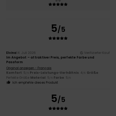
5.0
5
/5
Elvina
14. Juli 2026
Verifizierter Kauf
Im Angebot – attraktiver Preis, perfekte Farbe und
Passform
Original anzeigen - Français
Komfort
: 5
Preis-Leistungs-Verhältnis
: 4
Größe
:
/5
/5
Perfekte Größe
Material
: 5
Farbe
: 5
/5
/5
Ich empfehle dieses Produkt
5
/5