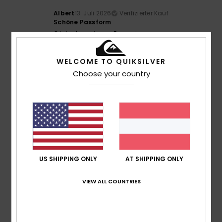
Albert
13. Juli 2026
Verifizierter Kauf
Schöne Passform
Original anzeigen - Français
Größe
: Perfekte Größe
Ich empfehle dieses Produkt
WELCOME TO QUIKSILVER
5
Choose your country
/5
Nagasa
12. Juli 2026
Verifizierter Kauf
Ich hatte bereits gute Erfahrungen mit Ihrem Produkt
gemacht, als ich in Skandinavien lebte. Deshalb bin ich
davon begeistert.
US SHIPPING ONLY
AT SHIPPING ONLY
Original anzeigen - Français
Komfort
: 5
Preis-Leistungs-Verhältnis
: 5
Größe
: Zu
/5
/5
VIEW ALL COUNTRIES
groß
Material
: 5
Farbe
: 5
/5
/5
Ich empfehle dieses Produkt