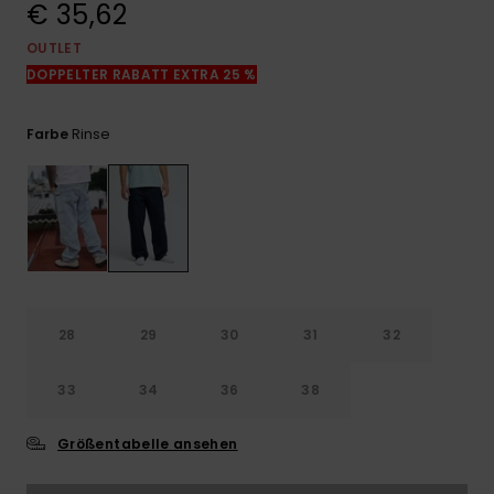
€ 35,62
Kontaktformular.
OUTLET
FAQ
ansehen
DOPPELTER RABATT EXTRA 25 %
Rinse
Farbe
28
29
30
31
32
33
34
36
38
Größentabelle ansehen