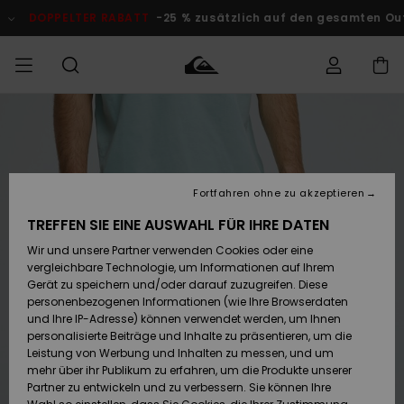
Direkt
zur
DOPPELTER RABATT
-25 % zusätzlich auf den gesamten O
Produktinformation
springen
Auf meine
MÄNNER
Kleidung
Kleidung
Shop
Surf Shop
Snow Shop
Outlet
Bestellung
Männer
Männer
Herren
zugreifen
JUNGEN
Accessoires
Accessoires
Brandneu
Fortfahren ohne zu akzeptieren
Versand
Surf Shop
Snow Shop
Outlet
FRAUEN
Kinder
Kinder
KINDER
TREFFEN SIE EINE AUSWAHL FÜR IHRE DATEN
Retouren
Wir und unsere Partner verwenden Cookies oder eine
Schuhe&
Schuhe&
Highlights
vergleichbare Technologie, um Informationen auf Ihrem
Flip-Flops
Flip-Flops
SURF
Highlights
Snow Shop
Outlet
Gerät zu speichern und/oder darauf zuzugreifen. Diese
Bezahlung
Damen
Frauen
personenbezogenen Informationen (wie Ihre Browserdaten
Snow
SNOW
und Ihre IP-Adresse) können verwendet werden, um Ihnen
Surf
Surf
personalisierte Beiträge und Inhalte zu präsentieren, um die
Geschenkkarte
Community
Leistung von Werbung und Inhalten zu messen, und um
Highlights
DOPPELTER
mehr über ihr Publikum zu erfahren, um die Produkte unserer
RABATT
Partner zu entwickeln und zu verbessern. Sie können Ihre
Quiksilver
Snow
Snow