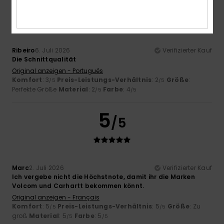
3
/5
Ribeiro
6. Juli 2026
Verifizierter Kauf
Die Schnittqualität
Original anzeigen - Português
Komfort
: 3
Preis-Leistungs-Verhältnis
: 2
Größe
:
/5
/5
Perfekte Größe
Material
: 2
Farbe
: 4
/5
/5
5
/5
Marc
2. Juli 2026
Verifizierter Kauf
Ich vergebe nicht die Höchstnote, damit ihr die Marken
Volcom und Carhartt bekommen könnt.
Original anzeigen - Français
Komfort
: 5
Preis-Leistungs-Verhältnis
: 5
Größe
: Zu
/5
/5
groß
Material
: 5
Farbe
: 5
/5
/5