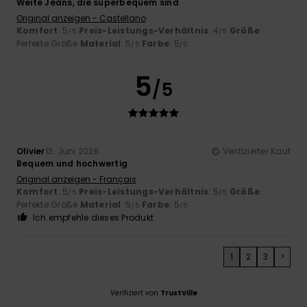
Weite Jeans, die superbequem sind
Original anzeigen - Castellano
Komfort
: 5
Preis-Leistungs-Verhältnis
: 4
Größe
:
/5
/5
Perfekte Größe
Material
: 5
Farbe
: 5
/5
/5
5
/5
Olivier
13. Juni 2026
Verifizierter Kauf
Bequem und hochwertig
Original anzeigen - Français
Komfort
: 5
Preis-Leistungs-Verhältnis
: 5
Größe
:
/5
/5
Perfekte Größe
Material
: 5
Farbe
: 5
/5
/5
Ich empfehle dieses Produkt
1
2
3
>
Verifiziert von
TrustVille