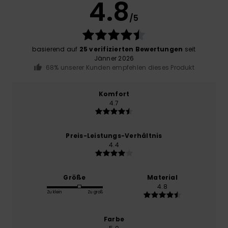
4.8
/5
basierend auf
25 verifizierten Bewertungen
seit
Jänner 2026
68% unserer Kunden empfehlen dieses Produkt
Komfort
4.7
Preis-Leistungs-Verhältnis
4.4
Größe
Material
4.8
Zu klein
Zu groß
Farbe