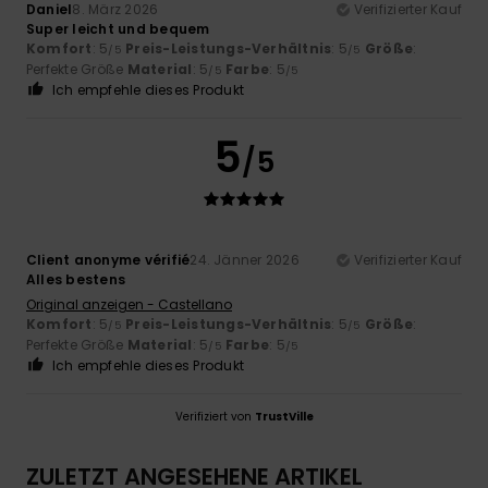
Daniel
8. März 2026
Verifizierter Kauf
Super leicht und bequem
Komfort
: 5
Preis-Leistungs-Verhältnis
: 5
Größe
:
/5
/5
Perfekte Größe
Material
: 5
Farbe
: 5
/5
/5
Ich empfehle dieses Produkt
5
/5
Client anonyme vérifié
24. Jänner 2026
Verifizierter Kauf
Alles bestens
Original anzeigen - Castellano
Komfort
: 5
Preis-Leistungs-Verhältnis
: 5
Größe
:
/5
/5
Perfekte Größe
Material
: 5
Farbe
: 5
/5
/5
Ich empfehle dieses Produkt
Verifiziert von
TrustVille
ZULETZT ANGESEHENE ARTIKEL