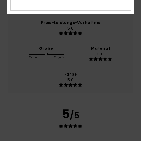
5.0
Preis-Leistungs-Verhältnis
5.0
Größe
Material
5.0
Zu klein
Zu groß
Farbe
5.0
5
/5