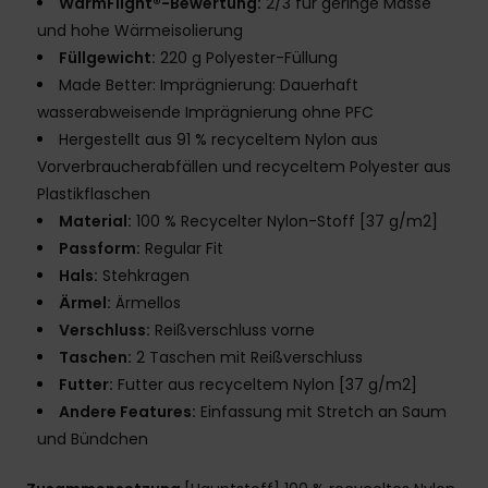
WarmFlight®-Bewertung:
2/3 für geringe Masse
und hohe Wärmeisolierung
Füllgewicht:
220 g Polyester-Füllung
Made Better: Imprägnierung: Dauerhaft
wasserabweisende Imprägnierung ohne PFC
Hergestellt aus 91 % recyceltem Nylon aus
Vorverbraucherabfällen und recyceltem Polyester aus
Plastikflaschen
Material:
100 % Recycelter Nylon-Stoff [37 g/m2]
Passform:
Regular Fit
Hals:
Stehkragen
Ärmel:
Ärmellos
Verschluss:
Reißverschluss vorne
Taschen:
2 Taschen mit Reißverschluss
Futter:
Futter aus recyceltem Nylon [37 g/m2]
Andere Features:
Einfassung mit Stretch an Saum
und Bündchen