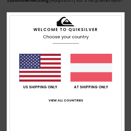
Zusammensetzung
[Hauptstoff] 100 % recyceltes Nylon
Versand & Rückversand
WELCOME TO QUIKSILVER
Choose your country
Kundenbewertungen
Durchschnittliche Bewertung
5.0
/5
US SHIPPING ONLY
AT SHIPPING ONLY
VIEW ALL COUNTRIES
basierend auf
2 verifizierten Bewertungen
seit
Jänner 2026
100% unserer Kunden empfehlen dieses Produkt
Komfort