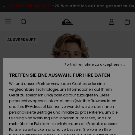
Direkt
zur
DOPPELTER RABATT
-25 % zusätzlich auf den gesamten Outlet-
Produktinformation
springen
AUSVERKAUFT
Auf meine
MÄNNER
Kleidung
Kleidung
Shop
Surf Shop
Snow Shop
Outlet
Bestellung
Männer
Männer
Herren
zugreifen
JUNGEN
Accessoires
Accessoires
Brandneu
Fortfahren ohne zu akzeptieren
Versand
Surf Shop
Snow Shop
Outlet
FRAUEN
Kinder
Kinder
KINDER
TREFFEN SIE EINE AUSWAHL FÜR IHRE DATEN
Retouren
Wir und unsere Partner verwenden Cookies oder eine
Schuhe&
Schuhe&
Highlights
vergleichbare Technologie, um Informationen auf Ihrem
Flip-Flops
Flip-Flops
SURF
Highlights
Snow Shop
Outlet
Gerät zu speichern und/oder darauf zuzugreifen. Diese
Bezahlung
Damen
Frauen
personenbezogenen Informationen (wie Ihre Browserdaten
Snow
SNOW
und Ihre IP-Adresse) können verwendet werden, um Ihnen
Surf
Surf
personalisierte Beiträge und Inhalte zu präsentieren, um die
Geschenkkarte
Community
Leistung von Werbung und Inhalten zu messen, und um
Highlights
DOPPELTER
mehr über ihr Publikum zu erfahren, um die Produkte unserer
RABATT
Partner zu entwickeln und zu verbessern. Sie können Ihre
Quiksilver
Snow
Snow