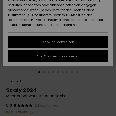
Wahl so einstellen, dass Sie Cookies, die Ihrer Zustimmung
Freedom
bedürfen, annehmen oder ablehnen oder sich dagegen
Community
aussprechen, wenn Sie den betreffenden Cookies nicht
HILFE & KONTAKT
Datenschutz
zustimmen (z. B. bestimmte Cookies zur Messung der
Brandneu
Brandneu
Besucherzahlen). Weitere Informationen finden Sie in unserer
:
Cookie-Richtlinie
und
Datenschutzrichtlinie
NACHHALTIGKEIT
Größenführer
Highlights
Highlights
SHOPS
Cookies verwalten
Starten Sie eine
Unterhaltung,
GESCHENKKARTE
um die
Alle Cookies akzeptieren
schnellste
Antwort auf Ihre
WUNSCHLISTE
Frage zu
erhalten.
Isoliert
Unterhaltung
starten
Scaly 2024
Finden Sie
Männer Schwarz Isolationsjacke
Antworten auf
die häufigsten
5.0
(2 Bewertungen)
Fragen sowie
ECO-BONUS
unser