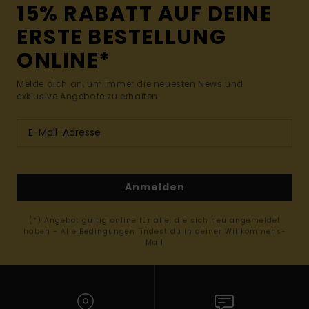
15% RABATT AUF DEINE
ERSTE BESTELLUNG
ONLINE*
Melde dich an, um immer die neuesten News und
exklusive Angebote zu erhalten.
Anmelden
(*) Angebot gültig online für alle, die sich neu angemeldet
haben - Alle Bedingungen findest du in deiner Willkommens-
Mail