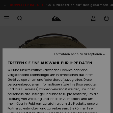
Direkt
zur
DOPPELTER RABATT
-25 % zusätzlich auf den gesamten O
Produktinformation
springen
Auf meine
MÄNNER
Kleidung
Kleidung
Shop
Surf Shop
Snow Shop
Outlet
Bestellung
Männer
Männer
Herren
zugreifen
JUNGEN
Accessoires
Accessoires
Brandneu
Fortfahren ohne zu akzeptieren
Versand
Surf Shop
Snow Shop
Outlet
FRAUEN
Kinder
Kinder
KINDER
TREFFEN SIE EINE AUSWAHL FÜR IHRE DATEN
Retouren
Wir und unsere Partner verwenden Cookies oder eine
Schuhe&
Schuhe&
Highlights
vergleichbare Technologie, um Informationen auf Ihrem
Flip-Flops
Flip-Flops
SURF
Highlights
Snow Shop
Outlet
Gerät zu speichern und/oder darauf zuzugreifen. Diese
Bezahlung
Damen
Frauen
personenbezogenen Informationen (wie Ihre Browserdaten
Snow
SNOW
und Ihre IP-Adresse) können verwendet werden, um Ihnen
Surf
Surf
personalisierte Beiträge und Inhalte zu präsentieren, um die
Geschenkkarte
Community
Leistung von Werbung und Inhalten zu messen, und um
Highlights
DOPPELTER
mehr über ihr Publikum zu erfahren, um die Produkte unserer
RABATT
Partner zu entwickeln und zu verbessern. Sie können Ihre
Quiksilver
Snow
Snow