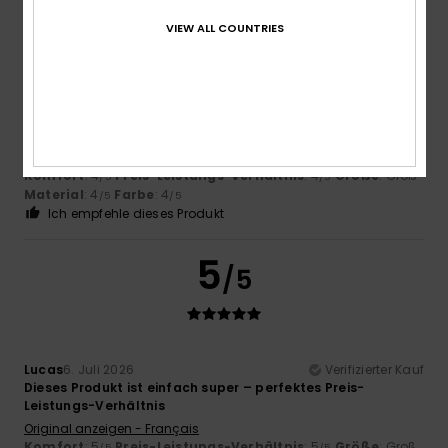
4
/5
VIEW ALL COUNTRIES
Pascal
7. Juli 2026
Verifizierter Kauf
Gutes Produkt, gutes Preis-Leistungs-Verhältnis
Original anzeigen - Português
Komfort
: 4
Preis-Leistungs-Verhältnis
: 4
Größe
: Groß
/5
/5
Material
: 4
Farbe
: 4
/5
/5
Ich empfehle dieses Produkt
5
/5
Lucas
6. Juli 2026
Verifizierter Kauf
Dieses Produkt ist einfach super – perfektes Preis-
Leistungs-Verhältnis
Original anzeigen - Français
Komfort
: 5
Preis-Leistungs-Verhältnis
: 5
Größe
: Groß
/5
/5