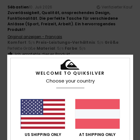
Sébastien
10. Juli 2026
Verifizierter Kauf
Zuverlässigkeit, Qualität, ansprechendes Design,
Funktionalität. Die perfekte Tasche für verschiedene
Anlässe (Sport, Freizeit, Arbeit). Ein hervorragendes
Produkt!
Original anzeigen - Français
Komfort
: 5
Preis-Leistungs-Verhältnis
: 5
Größe
:
/5
/5
Perfekte Größe
Material
: 5
Farbe
: 5
/5
/5
Ich empfehle dieses Produkt
5
/5
WELCOME TO QUIKSILVER
Choose your country
Nathan
7. Juli 2026
Verifizierter Kauf
Einfach und effektiv
Original anzeigen - Français
Komfort
: 5
Preis-Leistungs-Verhältnis
: 4
Größe
:
/5
/5
Perfekte Größe
Material
: 5
Farbe
: 5
/5
/5
US SHIPPING ONLY
AT SHIPPING ONLY