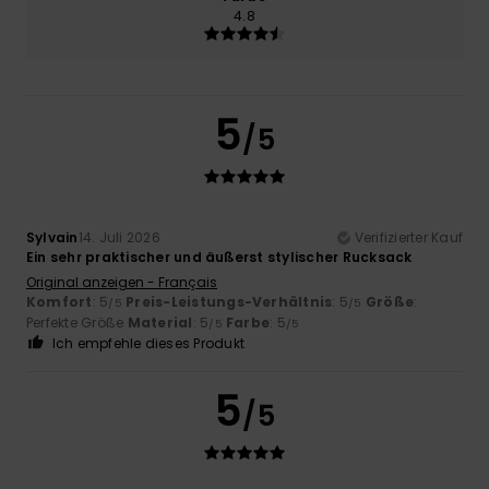
4.8
5
/5
Sylvain
14. Juli 2026
Verifizierter Kauf
Ein sehr praktischer und äußerst stylischer Rucksack
Original anzeigen - Français
Komfort
: 5
Preis-Leistungs-Verhältnis
: 5
Größe
:
/5
/5
Perfekte Größe
Material
: 5
Farbe
: 5
/5
/5
Ich empfehle dieses Produkt
5
/5