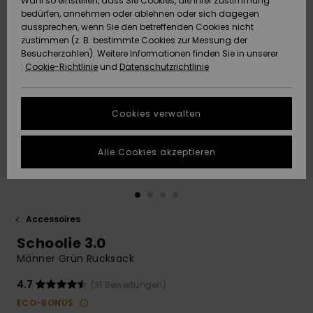
Wahl so einstellen, dass Sie Cookies, die Ihrer Zustimmung
Freedom
bedürfen, annehmen oder ablehnen oder sich dagegen
Community
aussprechen, wenn Sie den betreffenden Cookies nicht
HILFE & KONTAKT
Datenschutz
zustimmen (z. B. bestimmte Cookies zur Messung der
Brandneu
Brandneu
Besucherzahlen). Weitere Informationen finden Sie in unserer
:
Cookie-Richtlinie
und
Datenschutzrichtlinie
NACHHALTIGKEIT
Größenführer
Highlights
Highlights
SHOPS
Cookies verwalten
Starten Sie eine
Unterhaltung,
GESCHENKKARTE
um die
Alle Cookies akzeptieren
schnellste
Antwort auf Ihre
WUNSCHLISTE
Frage zu
erhalten.
Accessoires
Unterhaltung
starten
Schoolie 3.0
Finden Sie
Männer Grün Rucksack
Antworten auf
die häufigsten
4.7
(31 Bewertungen)
Fragen sowie
ECO-BONUS
unser