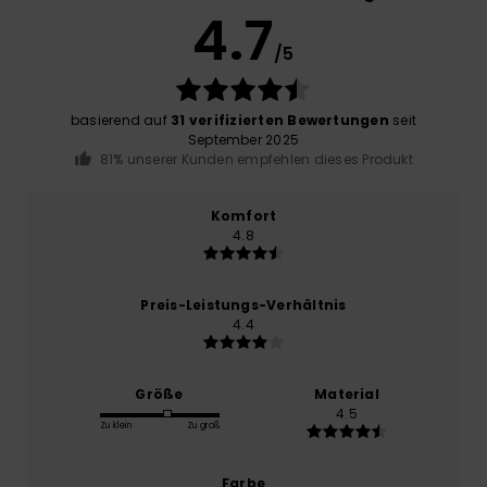
4.7
/5
basierend auf
31 verifizierten Bewertungen
seit
September 2025
81% unserer Kunden empfehlen dieses Produkt
Komfort
4.8
Preis-Leistungs-Verhältnis
4.4
Größe
Material
4.5
Zu klein
Zu groß
Farbe