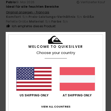
Pablo
19. Mai 2026
Verifizierter Kauf
Ideal für alle feuchten Bereiche
Original anzeigen - Français
Komfort
: 5
Preis-Leistungs-Verhältnis
: 5
Größe
:
/5
/5
Perfekte Größe
Material
: 5
Farbe
: 5
/5
/5
Ich empfehle dieses Produkt
4
/5
WELCOME TO QUIKSILVER
Choose your country
Rafael
20. April 2026
Verifizierter Kauf
Gute Materialien.
Original anzeigen - Castellano
Komfort
: 4
Preis-Leistungs-Verhältnis
: 4
Größe
: Groß
/5
/5
Material
: 4
Farbe
: 3
/5
/5
Ich empfehle dieses Produkt
US SHIPPING ONLY
AT SHIPPING ONLY
5
/5
VIEW ALL COUNTRIES