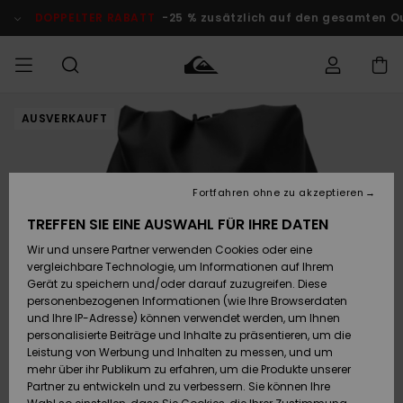
Direkt
zur
DOPPELTER RABATT
-25 % zusätzlich auf den gesamten O
Produktinformation
springen
AUSVERKAUFT
Auf meine
MÄNNER
Kleidung
Kleidung
Shop
Surf Shop
Snow Shop
Outlet
Bestellung
Männer
Männer
Herren
zugreifen
JUNGEN
Accessoires
Accessoires
Brandneu
Fortfahren ohne zu akzeptieren
Versand
Surf Shop
Snow Shop
Outlet
FRAUEN
Kinder
Kinder
KINDER
TREFFEN SIE EINE AUSWAHL FÜR IHRE DATEN
Retouren
Wir und unsere Partner verwenden Cookies oder eine
Schuhe&
Schuhe&
Highlights
vergleichbare Technologie, um Informationen auf Ihrem
Flip-Flops
Flip-Flops
SURF
Highlights
Snow Shop
Outlet
Gerät zu speichern und/oder darauf zuzugreifen. Diese
Bezahlung
Damen
Frauen
personenbezogenen Informationen (wie Ihre Browserdaten
Snow
SNOW
und Ihre IP-Adresse) können verwendet werden, um Ihnen
Surf
Surf
personalisierte Beiträge und Inhalte zu präsentieren, um die
Geschenkkarte
Community
Leistung von Werbung und Inhalten zu messen, und um
Highlights
DOPPELTER
mehr über ihr Publikum zu erfahren, um die Produkte unserer
RABATT
Partner zu entwickeln und zu verbessern. Sie können Ihre
Quiksilver
Snow
Snow