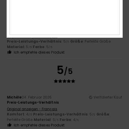
Laurence
29. März 2026
Verifizierter Kauf
Ideale Größe und erstklassiges Material (geschmeidig,
aber strapazierfähig und vor allem absolut wasserdicht)
Original anzeigen - Français
Preis-Leistungs-Verhältnis
: 5
Größe
: Perfekte Größe
/5
Material
: 5
Farbe
: 5
/5
/5
Ich empfehle dieses Produkt
5
/5
Michèle
24. Februar 2026
Verifizierter Kauf
Preis-Leistungs-Verhältnis
Original anzeigen - Français
Komfort
: 4
Preis-Leistungs-Verhältnis
: 5
Größe
:
/5
/5
Perfekte Größe
Material
: 5
Farbe
: 4
/5
/5
Ich empfehle dieses Produkt