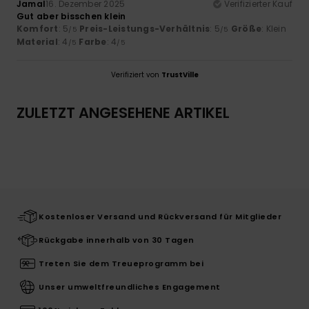
Jamal
16. Dezember 2025
Verifizierter Kauf
Gut aber bisschen klein
Komfort
: 5
Preis-Leistungs-Verhältnis
: 5
Größe
: Klein
/5
/5
Material
: 4
Farbe
: 4
/5
/5
Verifiziert von
TrustVille
ZULETZT ANGESEHENE ARTIKEL
Kostenloser Versand und Rückversand für Mitglieder
Rückgabe innerhalb von 30 Tagen
Treten Sie dem Treueprogramm bei
Unser umweltfreundliches Engagement