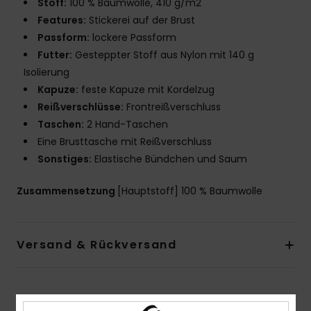
Stoff:
100 % Baumwolle, 410 g/m2
Features:
Stickerei auf der Brust
Passform:
lockere Passform
Futter:
Gesteppter Stoff aus Nylon mit 140 g
Isolierung
Kapuze:
feste Kapuze mit Kordelzug
Reißverschlüsse:
Frontreißverschluss
Taschen:
2 Hand-Taschen
Eine Brusttasche mit Reißverschluss
Sonstiges:
Elastische Bündchen und Saum
Zusammensetzung
[Hauptstoff] 100 % Baumwolle
Versand & Rückversand
Kundenbewertungen