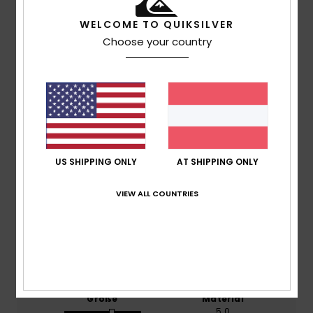
WELCOME TO QUIKSILVER
Durchschnittliche Bewertung
Choose your country
4.5
/5
basierend auf
2 verifizierten Bewertungen
seit
September 2025
100% unserer Kunden empfehlen dieses Produkt
US SHIPPING ONLY
AT SHIPPING ONLY
Komfort
VIEW ALL COUNTRIES
5.0
Preis-Leistungs-Verhältnis
3.5
Größe
Material
5.0