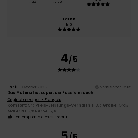
Zu klein
Zu groß
Farbe
5.0
4
/5
Fani
10. Oktober 2025
Verifizierter Kauf
Das Material ist super, die Passform auch.
Original anzeigen - Français
Komfort
: 5
Preis-Leistungs-Verhältnis
: 3
Größe
: Groß
/5
/5
Material
: 5
Farbe
: 5
/5
/5
Ich empfehle dieses Produkt
5
/5