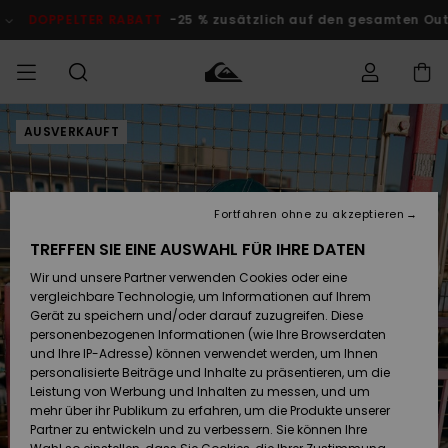
Direkt
zur
DOPPELTER RABATT
-25 % zusätzlich auf den gesamten Outlet-B
Produktinformation
springen
AUSVERKAUFT
Auf meine
MÄNNER
Kleidung
Kleidung
Shop
Surf Shop
Snow Shop
Outlet
Bestellung
Männer
Männer
Herren
zugreifen
JUNGEN
Accessoires
Accessoires
Brandneu
Fortfahren ohne zu akzeptieren
Versand
Surf Shop
Snow Shop
Outlet
FRAUEN
Kinder
Kinder
KINDER
TREFFEN SIE EINE AUSWAHL FÜR IHRE DATEN
Retouren
Wir und unsere Partner verwenden Cookies oder eine
Schuhe&
Schuhe&
Highlights
vergleichbare Technologie, um Informationen auf Ihrem
Flip-Flops
Flip-Flops
SURF
Highlights
Snow Shop
Outlet
Gerät zu speichern und/oder darauf zuzugreifen. Diese
Bezahlung
Damen
Frauen
personenbezogenen Informationen (wie Ihre Browserdaten
Snow
SNOW
und Ihre IP-Adresse) können verwendet werden, um Ihnen
Surf
Surf
personalisierte Beiträge und Inhalte zu präsentieren, um die
Geschenkkarte
Community
Leistung von Werbung und Inhalten zu messen, und um
Highlights
DOPPELTER
mehr über ihr Publikum zu erfahren, um die Produkte unserer
RABATT
Partner zu entwickeln und zu verbessern. Sie können Ihre
Quiksilver
Snow
Snow