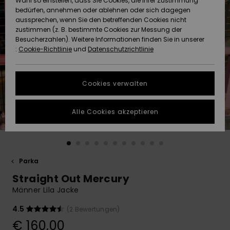
Wahl so einstellen, dass Sie Cookies, die Ihrer Zustimmung
Freedom
bedürfen, annehmen oder ablehnen oder sich dagegen
Community
aussprechen, wenn Sie den betreffenden Cookies nicht
HILFE & KONTAKT
Datenschutz
zustimmen (z. B. bestimmte Cookies zur Messung der
Brandneu
Brandneu
Besucherzahlen). Weitere Informationen finden Sie in unserer
:
Cookie-Richtlinie
und
Datenschutzrichtlinie
NACHHALTIGKEIT
Größenführer
Highlights
Highlights
SHOPS
Cookies verwalten
Starten Sie eine
Unterhaltung,
GESCHENKKARTE
um die
Alle Cookies akzeptieren
schnellste
Antwort auf Ihre
WUNSCHLISTE
Frage zu
erhalten.
Parka
Unterhaltung
starten
Straight Out Mercury
Finden Sie
Männer Lila Jacke
Antworten auf
die häufigsten
4.5
(2 Bewertungen)
Fragen sowie
€ 160,00
unser