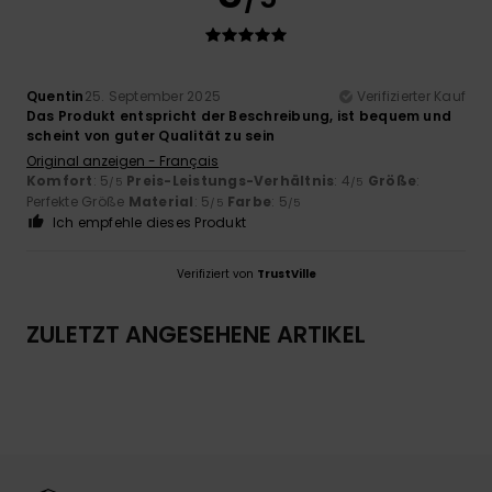
Quentin
25. September 2025
Verifizierter Kauf
Das Produkt entspricht der Beschreibung, ist bequem und
scheint von guter Qualität zu sein
Original anzeigen - Français
Komfort
: 5
Preis-Leistungs-Verhältnis
: 4
Größe
:
/5
/5
Perfekte Größe
Material
: 5
Farbe
: 5
/5
/5
Ich empfehle dieses Produkt
Verifiziert von
TrustVille
ZULETZT ANGESEHENE ARTIKEL