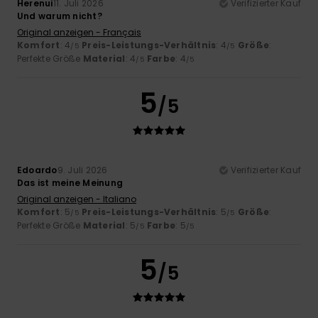
Herenui
11. Juli 2026
Verifizierter Kauf
Und warum nicht?
Original anzeigen - Français
Komfort
: 4
Preis-Leistungs-Verhältnis
: 4
Größe
:
/5
/5
Perfekte Größe
Material
: 4
Farbe
: 4
/5
/5
5
/5
Edoardo
9. Juli 2026
Verifizierter Kauf
Das ist meine Meinung
Original anzeigen - Italiano
Komfort
: 5
Preis-Leistungs-Verhältnis
: 5
Größe
:
/5
/5
Perfekte Größe
Material
: 5
Farbe
: 5
/5
/5
5
/5