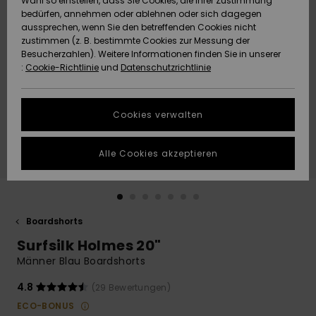
Wahl so einstellen, dass Sie Cookies, die Ihrer Zustimmung
Freedom
bedürfen, annehmen oder ablehnen oder sich dagegen
Community
aussprechen, wenn Sie den betreffenden Cookies nicht
HILFE & KONTAKT
Datenschutz
zustimmen (z. B. bestimmte Cookies zur Messung der
Brandneu
Brandneu
Besucherzahlen). Weitere Informationen finden Sie in unserer
:
Cookie-Richtlinie
und
Datenschutzrichtlinie
NACHHALTIGKEIT
Größenführer
Highlights
Highlights
SHOPS
Cookies verwalten
Starten Sie eine
Unterhaltung,
GESCHENKKARTE
um die
Alle Cookies akzeptieren
schnellste
Antwort auf Ihre
WUNSCHLISTE
Frage zu
erhalten.
Boardshorts
Unterhaltung
starten
Surfsilk Holmes 20"
Finden Sie
Männer Blau Boardshorts
Antworten auf
die häufigsten
4.8
(29 Bewertungen)
Fragen sowie
ECO-BONUS
unser