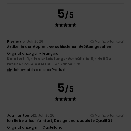
5
/5
Pierrick
15. Juli 2026
Verifizierter Kauf
Artikel in der App mit verschiedenen Größen gesehen
Original anzeigen - Français
Komfort
: 5
Preis-Leistungs-Verhältnis
: 5
Größe
:
/5
/5
Perfekte Größe
Material
: 5
Farbe
: 5
/5
/5
Ich empfehle dieses Produkt
5
/5
Juan antonio
12. Juli 2026
Verifizierter Kauf
Ich liebe alles: Komfort, Design und absolute Qualität
Original anzeigen - Castellano