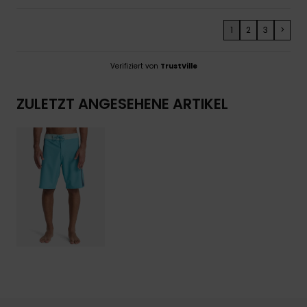
1
2
3
>
Verifiziert von
TrustVille
ZULETZT ANGESEHENE ARTIKEL