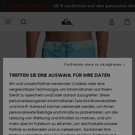
Direkt
zur
LTER RABATT
-25 % zusätzlich auf den gesamten Outlet-Berei
Produktinformation
springen
Auf meine
MÄNNER
Kleidung
Kleidung
Shop
Surf Shop
Snow Shop
Outlet
Bestellung
Männer
Männer
Herren
zugreifen
JUNGEN
Accessoires
Accessoires
Brandneu
Fortfahren ohne zu akzeptieren
Versand
Surf Shop
Snow Shop
Outlet
FRAUEN
Kinder
Kinder
KINDER
TREFFEN SIE EINE AUSWAHL FÜR IHRE DATEN
Retouren
Wir und unsere Partner verwenden Cookies oder eine
Schuhe&
Schuhe&
Highlights
vergleichbare Technologie, um Informationen auf Ihrem
Flip-Flops
Flip-Flops
SURF
Highlights
Snow Shop
Outlet
Gerät zu speichern und/oder darauf zuzugreifen. Diese
Bezahlung
Damen
Frauen
personenbezogenen Informationen (wie Ihre Browserdaten
Snow
SNOW
und Ihre IP-Adresse) können verwendet werden, um Ihnen
Surf
Surf
personalisierte Beiträge und Inhalte zu präsentieren, um die
Geschenkkarte
Community
Leistung von Werbung und Inhalten zu messen, und um
Highlights
DOPPELTER
mehr über ihr Publikum zu erfahren, um die Produkte unserer
RABATT
Partner zu entwickeln und zu verbessern. Sie können Ihre
Quiksilver
Snow
Snow