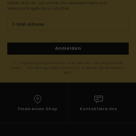
Melde dich an, um immer die neuesten News und
exklusive Angebote zu erhalten.
Anmelden
(*) Angebot gültig online für alle, die sich neu angemeldet
haben - Alle Bedingungen findest du in deiner Willkommens-
Mail
Finde einen Shop
Kontaktiere Uns