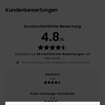
Kundenbewertungen
Durchschnittliche Bewertung
4.8
/5
basierend auf
29 verifizierten Bewertungen
seit
März 2026
76% unserer Kunden empfehlen dieses Produkt
Komfort
4.8
Preis-Leistungs-Verhältnis
4.4