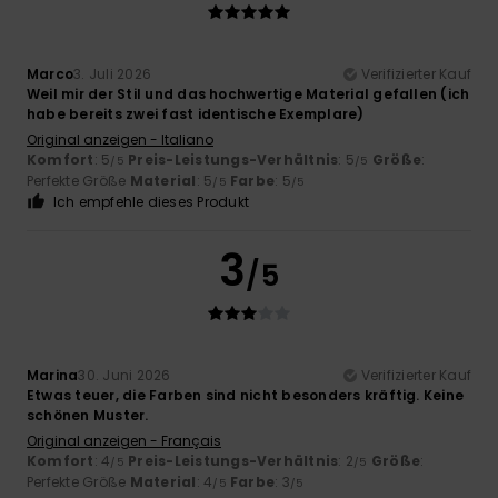
Marco
3. Juli 2026
Verifizierter Kauf
Weil mir der Stil und das hochwertige Material gefallen (ich
habe bereits zwei fast identische Exemplare)
Original anzeigen - Italiano
Komfort
: 5
Preis-Leistungs-Verhältnis
: 5
Größe
:
/5
/5
Perfekte Größe
Material
: 5
Farbe
: 5
/5
/5
Ich empfehle dieses Produkt
3
/5
Marina
30. Juni 2026
Verifizierter Kauf
Etwas teuer, die Farben sind nicht besonders kräftig. Keine
schönen Muster.
Original anzeigen - Français
Komfort
: 4
Preis-Leistungs-Verhältnis
: 2
Größe
:
/5
/5
Perfekte Größe
Material
: 4
Farbe
: 3
/5
/5